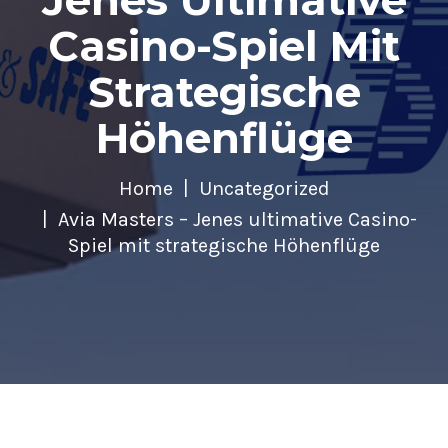
Casino-Spiel Mit
Strategische
Höhenflüge
Home
Uncategorized
Avia Masters – Jenes ultimative Casino-
Spiel mit strategische Höhenflüge