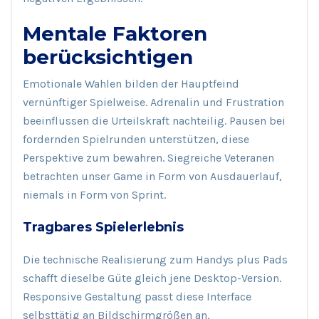
Mentale Faktoren
berücksichtigen
Emotionale Wahlen bilden der Hauptfeind
vernünftiger Spielweise. Adrenalin und Frustration
beeinflussen die Urteilskraft nachteilig. Pausen bei
fordernden Spielrunden unterstützen, diese
Perspektive zum bewahren. Siegreiche Veteranen
betrachten unser Game in Form von Ausdauerlauf,
niemals in Form von Sprint.
Tragbares Spielerlebnis
Die technische Realisierung zum Handys plus Pads
schafft dieselbe Güte gleich jene Desktop-Version.
Responsive Gestaltung passt diese Interface
selbsttätig an Bildschirmgrößen an.