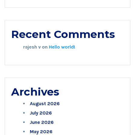
Recent Comments
rajesh v
on
Hello world!
Archives
August 2026
July 2026
June 2026
May 2026