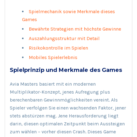
Spielmechanik sowie Merkmale dieses
Games
Bewährte Strategien mit höchste Gewinne
Auszahlungsstruktur mit Detail
Risikokontrolle im Spielen
Mobiles Spielerlebnis
Spielprinzip und Merkmale des Games
Avia Masters basiert mit ein modernen
Multiplikator-Konzept, jenes Aufregung plus
berechenbaren Gewinnmöglichkeiten vereint. Als
Spieler verfolgen Sie einen wachsenden Faktor, jener
stets abstürzen mag. Jene Herausforderung liegt
darin, diesen optimalen Zeitpunkt beim Aussteigen
zum wählen – vorher diesen Crash. Dieses Game