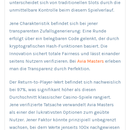
unterscheidet sich von traditionellen Slots durch die
unmittelbare Kontrolle beim diesem Spielverlauf.
Jene Charakteristik befindet sich bei jener
transparenten Zufallsgenerierung: Eine Runde
erfolgt über ein belegbaren Code gelenkt, der durch
kryptografischen Hash-Funktionen basiert. Die
Innovation sichert totale Fairness und lässt einander
seitens Nutzern verifizieren. Bei
Avia Masters
erleben
man die Transparenz durch Perfektion.
Der Return-to-Player-Wert befindet sich nachweislich
bei 97%, was signifikant höher als diesen
Durchschnitt klassischer Casino-Spiele rangiert.
Jene verifizierte Tatsache verwandelt Avia Masters
als einer der lukrativsten Optionen zum geübte
Nutzer. Jener Faktor könnte prinzipiell unbegrenzt
wachsen, bei dem Werte jenseits 100x nachgewiesen