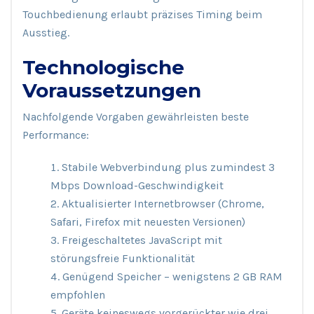
Touchbedienung erlaubt präzises Timing beim
Ausstieg.
Technologische
Voraussetzungen
Nachfolgende Vorgaben gewährleisten beste
Performance:
Stabile Webverbindung plus zumindest 3
Mbps Download-Geschwindigkeit
Aktualisierter Internetbrowser (Chrome,
Safari, Firefox mit neuesten Versionen)
Freigeschaltetes JavaScript mit
störungsfreie Funktionalität
Genügend Speicher – wenigstens 2 GB RAM
empfohlen
Geräte keineswegs vorgerückter wie drei