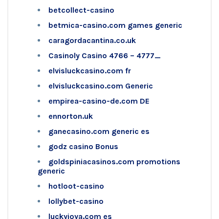
betcollect-casino
betmica-casino.com games generic
caragordacantina.co.uk
Casinoly Casino 4766 – 4777_
elvisluckcasino.com fr
elvisluckcasino.com Generic
empirea-casino-de.com DE
ennorton.uk
ganecasino.com generic es
godz casino Bonus
goldspiniacasinos.com promotions
generic
hotloot-casino
lollybet-casino
luckyjoya.com es