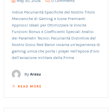
May 30, 2026
0 Comments
Indice Peculiarità Specifiche del Nostro Titolo
Meccaniche di Gaming e Icone Premianti
Approcci Ideali per Ottimizzare le Vincite
Funzioni Bonus e Coefficienti Speciali Analisi
dei Parametri Tecnici Peculiarità Distintive del
Nostro Gioco Red Baron incarna un’esperienza di
gaming unica che porta i player nell’epoca d’oro
dell’aviazione militare della Prima
By
Arasu
READ MORE