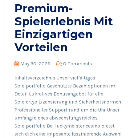
Premium-
Spielerlebnis Mit
Einzigartigen
Vorteilen
May 30, 2026
0 Comments
Inhaltsverzeichnis Unser vielfältiges
Spielportfolio Geschützte Bezahloptionen im
Detail Lukratives Bonusangebot für alle
Spielertyp Lizensierung und Sicherheitsnormen
Professioneller Support rund um die Uhr Unser
umfangreiches abwechslungsreiches
Spielportfolio Bei luckymeister casino bietet
sich dich eine imposante faszinierende Auswahl