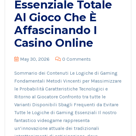
Essenziale Totale
Al Gioco Che È
Affascinando I
Casino Online
May 30, 2026
0 Comments
Sommario dei Contenuti Le Logiche di Gaming
Fondamentali Metodi Vincenti per Massimizzare
le Probabilità Caratteristiche Tecnologici e
Ritorno al Giocatore Confronto tra tutte le
Varianti Disponibili Sbagli Frequenti da Evitare
Tutte le Logiche di Gaming Essenziali Il nostro
fantastico videogame rappresenta
un’innovazione attuale dei tradizionali