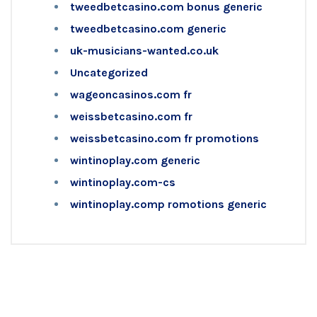
tweedbetcasino.com bonus generic
tweedbetcasino.com generic
uk-musicians-wanted.co.uk
Uncategorized
wageoncasinos.com fr
weissbetcasino.com fr
weissbetcasino.com fr promotions
wintinoplay.com generic
wintinoplay.com-cs
wintinoplay.comp romotions generic