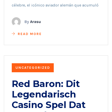
célebre, el icónico aviador alemán que acumuló
By
Arasu
READ MORE
UNCATEGORIZED
Red Baron: Dit
Legendarisch
Casino Spel Dat