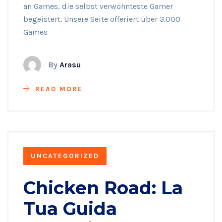
an Games, die selbst verwöhnteste Gamer
begeistert. Unsere Seite offeriert über 3.000
Games
By
Arasu
READ MORE
UNCATEGORIZED
Chicken Road: La
Tua Guida