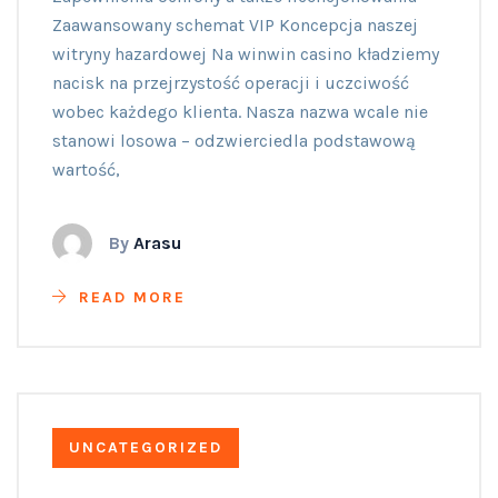
Zaawansowany schemat VIP Koncepcja naszej
witryny hazardowej Na winwin casino kładziemy
nacisk na przejrzystość operacji i uczciwość
wobec każdego klienta. Nasza nazwa wcale nie
stanowi losowa – odzwierciedla podstawową
wartość,
By
Arasu
READ MORE
UNCATEGORIZED