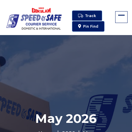
Track
Pin Find
May 2026