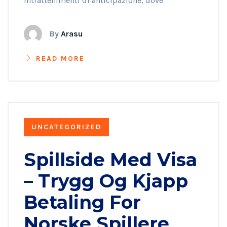
intrattenimenti di anticipazione, dove
By
Arasu
READ MORE
UNCATEGORIZED
Spillside Med Visa
– Trygg Og Kjapp
Betaling For
Norske Spillere