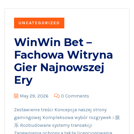
UNCATEGORIZED
WinWin Bet –
Fachowa Witryna
Gier Najnowszej
Ery
May 29, 2026
0 Comments
Zestawienie treści Koncepcja naszej strony
gamingowej Kompleksowa wybór rozgrywek i 娱
乐 Rozbudowane systemy transakcji
Zapewnienia ochrony a także licencjonowania