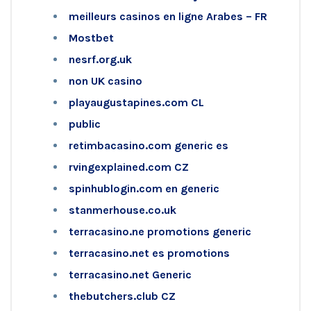
meilleurs casinos en ligne Arabes – FR
Mostbet
nesrf.org.uk
non UK casino
playaugustapines.com CL
public
retimbacasino.com generic es
rvingexplained.com CZ
spinhublogin.com en generic
stanmerhouse.co.uk
terracasino.ne promotions generic
terracasino.net es promotions
terracasino.net Generic
thebutchers.club CZ