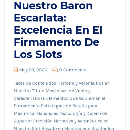
Nuestro Baron
Escarlata:
Excelencia En El
Firmamento De
Los Slots
May 29, 2026
0 Comments
Tabla de Contenidos Historia y Aeronáutica en
Nuestro Título Mecánicas de Vuelo y
Características Elementos que Gobiernan el
Firmamento Estrategias de Batalla para
Maximizar Ganancias Tecnología y Diseño de
Superior Precisión Narrativa y Aeronáutica en
Nuestro Slot Basado en Manfred von Richthofen