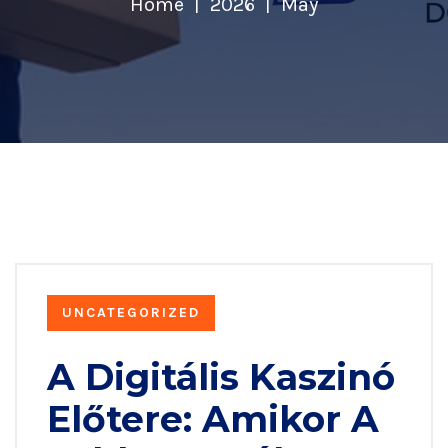
Home
2026
May
UNCATEGORIZED
A Digitális Kaszinó
Előtere: Amikor A