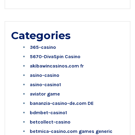
Categories
365-casino
5670-DivaSpin Casino
akibawincasinos.com fr
asino-casino
asino-casino1
aviator game
bananzia-casino-de.com DE
bdmbet-casino1
betcollect-casino
betmica-casino.com games generic