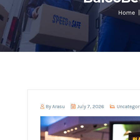
Home
By
Arasu
July 7, 2026
Uncategor