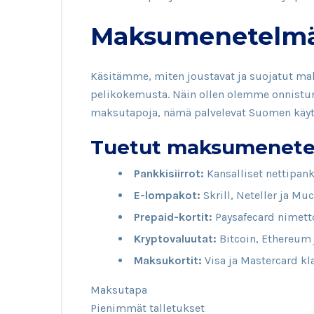
Maksumenetelmät
Käsitämme, miten joustavat ja suojatut ma
pelikokemusta. Näin ollen olemme onnistun
maksutapoja, nämä palvelevat Suomen käytt
Tuetut maksumenete
Pankkisiirrot:
Kansalliset nettipank
E-lompakot:
Skrill, Neteller ja Mu
Prepaid-kortit:
Paysafecard nimet
Kryptovaluutat:
Bitcoin, Ethereum j
Maksukortit:
Visa ja Mastercard kla
Maksutapa
Pienimmät talletukset