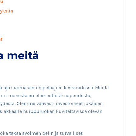
si
yksiin
et
ta meitä
rjoaja suomalaisten pelaajien keskuudessa. Meillä
u monesta eri elementistä: nopeudesta,
syydestä. Olemme vahvasti investoineet jokaisen
iakkaalle huippuluokan kuviteltavissa olevan
joka takaa avoimen pelin ja turvalliset