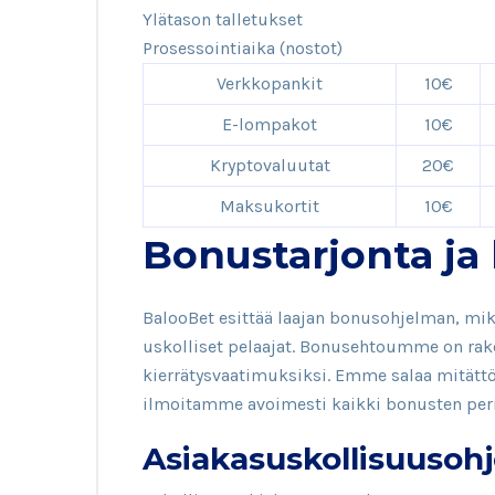
Ylätason talletukset
Prosessointiaika (nostot)
Verkkopankit
10€
E-lompakot
10€
Kryptovaluutat
20€
Maksukortit
10€
Bonustarjonta ja
BalooBet esittää laajan bonusohjelman, mi
uskolliset pelaajat. Bonusehtoumme on rak
kierrätysvaatimuksiksi. Emme salaa mitättöm
ilmoitamme avoimesti kaikki bonusten peri
Asiakasuskollisuusoh