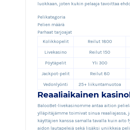
luokkaan, joten kukin pelaaja tavoittaa ehd
Pelikategoria
Pelien määrä
Parhaat tarjoajat
Kolikkopelit
Reilut 1800
Livekasino
Reilut 150
Pöytäpelit
Yli 300
Jackpot-pelit
Reilut 80
Vedonlyönti
25+ liikuntamuotoa
Reaaliaikainen kasi
BalooBet-livekasinomme antaa aition peliel
ylläpitäjämme toimivat sinua reaaliajassa, j
käyttäjien kanssa samalla tavalla kuin aito
aidon lautapelejä sekä lisäksi uniikkeja pe