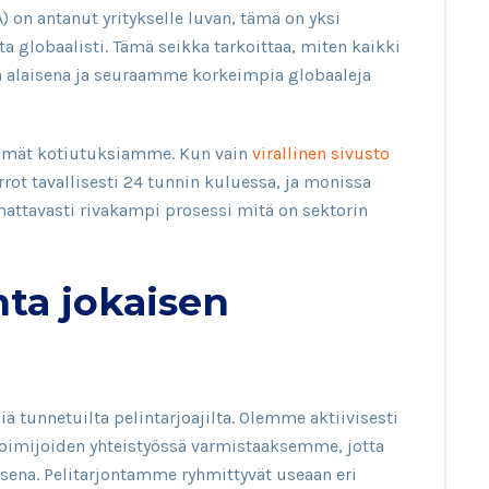
) on antanut yritykselle luvan, tämä on yksi
a globaalisti. Tämä seikka tarkoittaa, miten kaikki
 alaisena ja seuraamme korkeimpia globaaleja
tömät kotiutuksiamme. Kun vain
virallinen sivusto
rrot tavallisesti 24 tunnin kuluessa, ja monissa
ttavasti rivakampi prosessi mitä on sektorin
nta jokaisen
iä tunnetuilta pelintarjoajilta. Olemme aktiivisesti
toimijoiden yhteistyössä varmistaaksemme, jotta
isena. Pelitarjontamme ryhmittyvät useaan eri