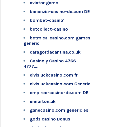
aviator game
bananzia-casino-de.com DE
bdmbet-casino1
betcollect-casino
betmica-casino.com games
generic
caragordacantina.co.uk
Casinoly Casino 4766 –
4777_
elvisluckcasino.com fr
elvisluckcasino.com Generic
empirea-casino-de.com DE
ennorton.uk
ganecasino.com generic es
godz casino Bonus