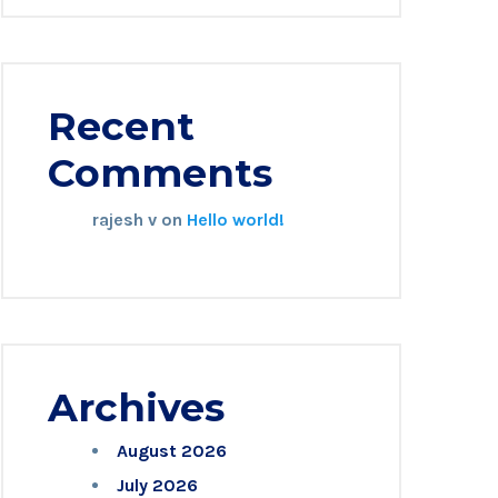
Recent
Comments
rajesh v
on
Hello world!
Archives
August 2026
July 2026