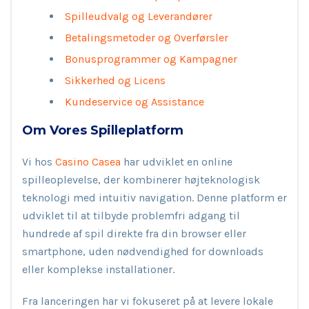
Spilleudvalg og Leverandører
Betalingsmetoder og Overførsler
Bonusprogrammer og Kampagner
Sikkerhed og Licens
Kundeservice og Assistance
Om Vores Spilleplatform
Vi hos
Casino Casea
har udviklet en online
spilleoplevelse, der kombinerer højteknologisk
teknologi med intuitiv navigation. Denne platform er
udviklet til at tilbyde problemfri adgang til
hundrede af spil direkte fra din browser eller
smartphone, uden nødvendighed for downloads
eller komplekse installationer.
Fra lanceringen har vi fokuseret på at levere lokale