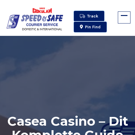
Track
Pin Find
Casea Casino – Dit
Komplette Guide