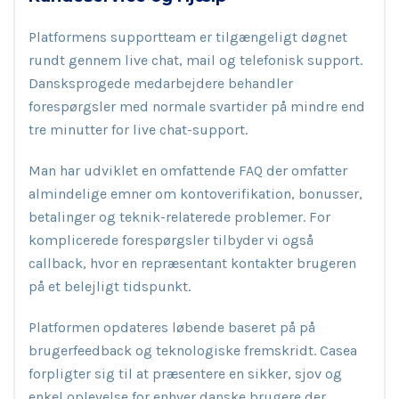
Platformens supportteam er tilgængeligt døgnet
rundt gennem live chat, mail og telefonisk support.
Dansksprogede medarbejdere behandler
forespørgsler med normale svartider på mindre end
tre minutter for live chat-support.
Man har udviklet en omfattende FAQ der omfatter
almindelige emner om kontoverifikation, bonusser,
betalinger og teknik-relaterede problemer. For
komplicerede forespørgsler tilbyder vi også
callback, hvor en repræsentant kontakter brugeren
på et belejligt tidspunkt.
Platformen opdateres løbende baseret på på
brugerfeedback og teknologiske fremskridt. Casea
forpligter sig til at præsentere en sikker, sjov og
enkel oplevelse for enhver danske brugere der