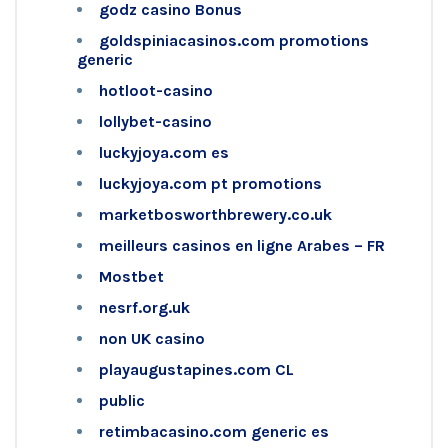
godz casino Bonus
goldspiniacasinos.com promotions
generic
hotloot-casino
lollybet-casino
luckyjoya.com es
luckyjoya.com pt promotions
marketbosworthbrewery.co.uk
meilleurs casinos en ligne Arabes – FR
Mostbet
nesrf.org.uk
non UK casino
playaugustapines.com CL
public
retimbacasino.com generic es