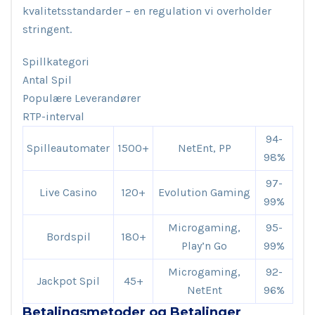
kvalitetsstandarder – en regulation vi overholder
stringent.
Spillkategori
Antal Spil
Populære Leverandører
RTP-interval
94-
Spilleautomater
1500+
NetEnt, PP
98%
97-
Live Casino
120+
Evolution Gaming
99%
Microgaming,
95-
Bordspil
180+
Play’n Go
99%
Microgaming,
92-
Jackpot Spil
45+
NetEnt
96%
Betalingsmetoder og Betalinger