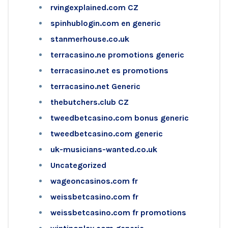
rvingexplained.com CZ
spinhublogin.com en generic
stanmerhouse.co.uk
terracasino.ne promotions generic
terracasino.net es promotions
terracasino.net Generic
thebutchers.club CZ
tweedbetcasino.com bonus generic
tweedbetcasino.com generic
uk-musicians-wanted.co.uk
Uncategorized
wageoncasinos.com fr
weissbetcasino.com fr
weissbetcasino.com fr promotions