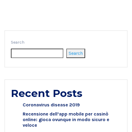
Search
Search
Recent Posts
Coronavirus disease 2019
Recensione dell’app mobile per casinò
online: gioca ovunque in modo sicuro e
veloce