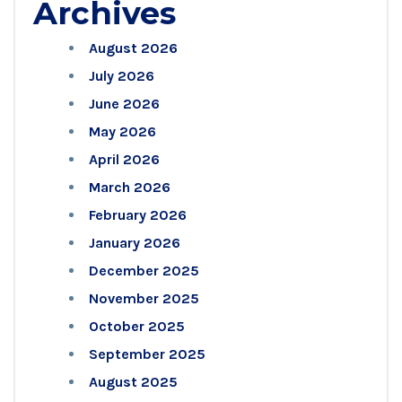
Archives
August 2026
July 2026
June 2026
May 2026
April 2026
March 2026
February 2026
January 2026
December 2025
November 2025
October 2025
September 2025
August 2025