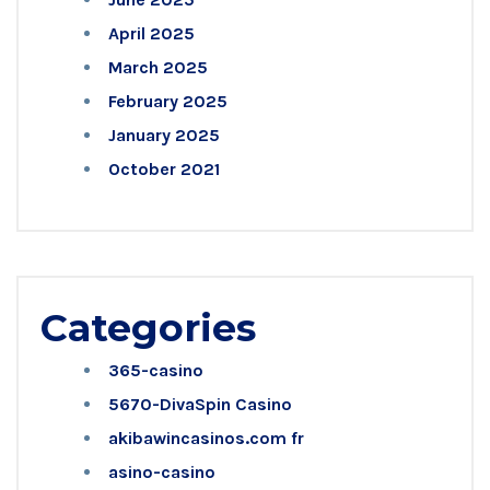
April 2025
March 2025
February 2025
January 2025
October 2021
Categories
365-casino
5670-DivaSpin Casino
akibawincasinos.com fr
asino-casino