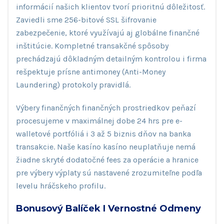
informácií našich klientov tvorí prioritnú dôležitosť.
Zaviedli sme 256-bitové SSL šifrovanie
zabezpečenie, ktoré využívajú aj globálne finančné
inštitúcie. Kompletné transakčné spôsoby
prechádzajú dôkladným detailným kontrolou i firma
rešpektuje prísne antimoney (Anti-Money
Laundering) protokoly pravidlá.
Výbery finančných finančných prostriedkov peňazí
procesujeme v maximálnej dobe 24 hrs pre e-
walletové portfóliá i 3 až 5 biznis dňov na banka
transakcie. Naše kasíno kasíno neuplatňuje nemá
žiadne skryté dodatočné fees za operácie a hranice
pre výbery výplaty sú nastavené zrozumiteľne podľa
levelu hráčskeho profilu.
Bonusový Balíček I Vernostné Odmeny