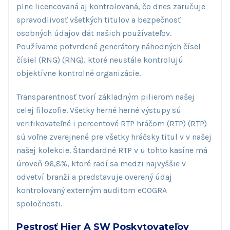
plne licencovaná aj kontrolovaná, čo dnes zaručuje
spravodlivosť všetkých titulov a bezpečnosť
osobných údajov dát našich používateľov.
Používame potvrdené generátory náhodných čísel
čísiel (RNG) (RNG), ktoré neustále kontrolujú
objektívne kontrolné organizácie.
Transparentnosť tvorí základným pilierom našej
celej filozofie. Všetky herné herné výstupy sú
verifikovateľné i percentové RTP hráčom (RTP) (RTP)
sú voľne zverejnené pre všetky hráčsky titul v v našej
našej kolekcie. Štandardné RTP v u tohto kasíne má
úroveň 96,8%, ktoré radí sa medzi najvyššie v
odvetví branži a predstavuje overený údaj
kontrolovaný externým auditom eCOGRA
spoločnosti.
Pestrosť Hier A SW Poskytovateľov