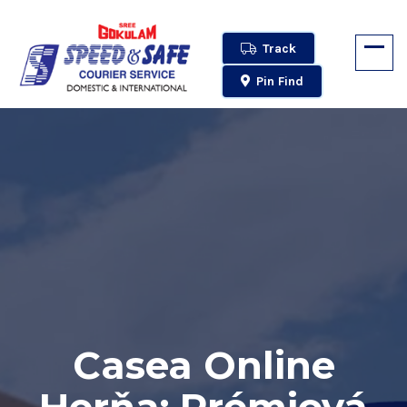
Track
Pin Find
Casea Online
Herňa: Prémiová