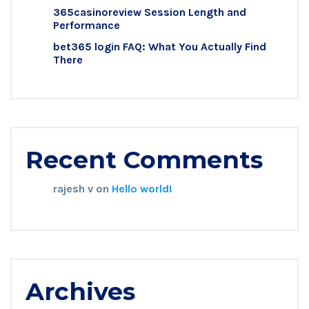
365casinoreview Session Length and
Performance
bet365 login FAQ: What You Actually Find
There
Recent Comments
rajesh v
on
Hello world!
Archives