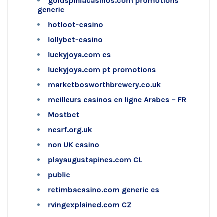
goldspiniacasinos.com promotions
generic
hotloot-casino
lollybet-casino
luckyjoya.com es
luckyjoya.com pt promotions
marketbosworthbrewery.co.uk
meilleurs casinos en ligne Arabes – FR
Mostbet
nesrf.org.uk
non UK casino
playaugustapines.com CL
public
retimbacasino.com generic es
rvingexplained.com CZ