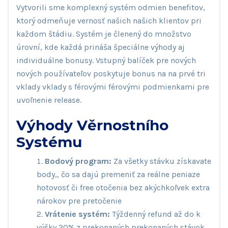
Vytvorili sme komplexný systém odmien benefitov,
ktorý odmeňuje vernosť našich našich klientov pri
každom štádiu. Systém je členený do množstvo
úrovní, kde každá prináša špeciálne výhody aj
individuálne bonusy. Vstupný balíček pre nových
nových používateľov poskytuje bonus na na prvé tri
vklady vklady s férovými férovými podmienkami pre
uvoľnenie release.
Výhody Věrnostního
Systému
Bodový program:
Za všetky stávku získavate
body,, čo sa dajú premeniť za reálne peniaze
hotovosť či free otočenia bez akýchkoľvek extra
nárokov pre pretočenie
Vrátenie systém:
Týždenný refund až do k
výšky 20% z prekonaných prekonaných stávok