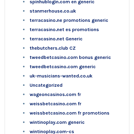
spinhublogin.com en generic
stanmerhouse.co.uk
terracasino.ne promotions generic
terracasino.net es promotions
terracasino.net Generic
thebutchers.club CZ
tweedbetcasino.com bonus generic
tweedbetcasino.com generic
uk-musicians-wanted.co.uk
Uncategorized
wageoncasinos.com fr
weissbetcasino.com fr
weissbetcasino.com fr promotions
wintinoplay.com generic
wintinoplay.com-cs