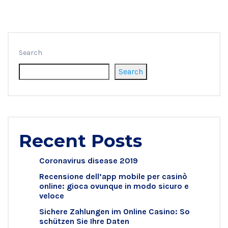
Search
Search
Recent Posts
Coronavirus disease 2019
Recensione dell’app mobile per casinò
online: gioca ovunque in modo sicuro e
veloce
Sichere Zahlungen im Online Casino: So
schützen Sie Ihre Daten