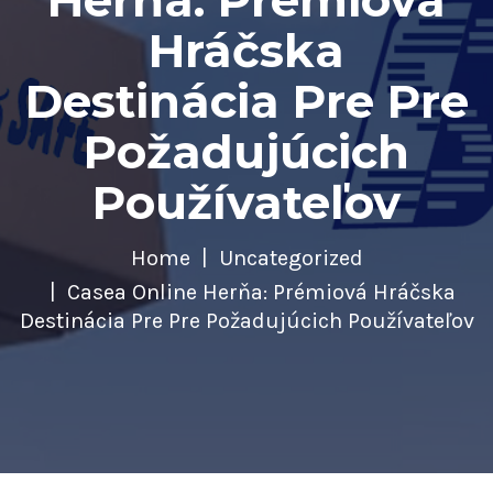
Hráčska
Destinácia Pre Pre
Požadujúcich
Používateľov
Home
Uncategorized
Casea Online Herňa: Prémiová Hráčska
Destinácia Pre Pre Požadujúcich Používateľov