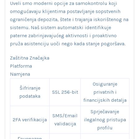
Uveli smo moderni opcije za samokontrolu koji
omogućavaju klijentima postavljanje sopstvenih
ograničenja depozita, štete i trajanja iskorištenog na
sistemu. Naš sistem automatski identifikuje
paterne zabrinjavajućeg aktivnosti i proaktivno
pruža asistenciju uoči nego kada stanje pogoršava.
Zaštitna Značajka
Platforma
Namjena
Osiguranje
Šifriranje
SSL 256-bit
privatnih i
podataka
financijskih detalja
Sprječavanje
SMS/Email
2FA verifikacija
ilegalnog pristupa
validacija
profilu