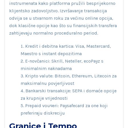
instrumenata kako platforma pružili besprijekorno
klijentsko zadovoljstvo. Izvršavanje transakcija
odvija se u stvarnom roku za većinu online opcija,
dok klasične opcije kao što su finansijskih transfera
zahtijevaju normalno proceduralno period.
Kredit i debitna kartica: Visa, Mastercard,
Maestro s instant depozitima
E-novčanici: Skrill, Neteller, ecoPayz s
minimalnim naknadama
Kripto valute: Bitcoin, Ethereum, Litecoin za
maksimalnu povjerljivost
Bankarski transakcije: SEPA i domaće opcije
za krupnije vrijednosti
Prepaid vouчeri: Paysafecard za one koji
preferiraju diskreciju
Granice i Tempo