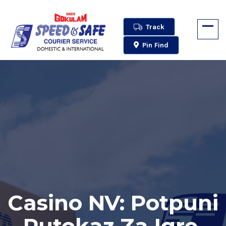
Track
Pin Find
Casino NV: Potpuni
Putokaz Za Igre,