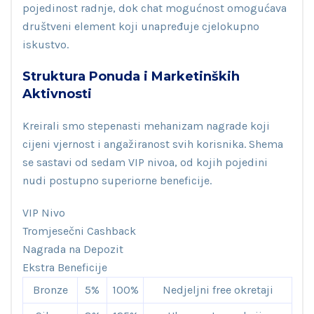
pojedinost radnje, dok chat mogućnost omogućava
društveni element koji unapređuje cjelokupno
iskustvo.
Struktura Ponuda i Marketinških
Aktivnosti
Kreirali smo stepenasti mehanizam nagrade koji
cijeni vjernost i angažiranost svih korisnika. Shema
se sastavi od sedam VIP nivoa, od kojih pojedini
nudi postupno superiorne beneficije.
VIP Nivo
Tromjesečni Cashback
Nagrada na Depozit
Ekstra Beneficije
Bronze
5%
100%
Nedjeljni free okretaji