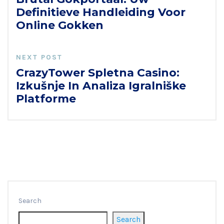
Definitieve Handleiding Voor
Online Gokken
NEXT POST
CrazyTower Spletna Casino:
Izkušnje In Analiza Igralniške
Platforme
Search
Search