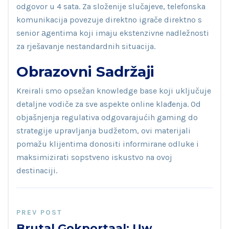
odgovor u 4 sata. Za složenije slučajeve, telefonska
komunikacija povezuje direktno igrače direktno s
senior аgentima koji imaju ekstenzivne nadležnosti
za rješavanje nestandardnih situacija.
Obrazovni Sadržaji
Kreirali smo opsežan knowledge base koji uključuje
detaljne vodiče za sve aspekte online klađenja. Od
objašnjenja regulativa odgovarajućih gaming do
strategije upravljanja budžetom, ovi materijali
pomažu klijentima donositi informirane odluke i
maksimizirati sopstveno iskustvo na ovoj
destinaciji.
PREV POST
Brutal Gokportaal: Uw