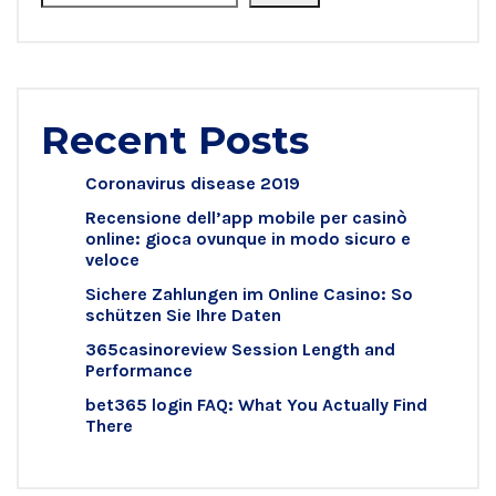
Recent Posts
Coronavirus disease 2019
Recensione dell’app mobile per casinò
online: gioca ovunque in modo sicuro e
veloce
Sichere Zahlungen im Online Casino: So
schützen Sie Ihre Daten
365casinoreview Session Length and
Performance
bet365 login FAQ: What You Actually Find
There