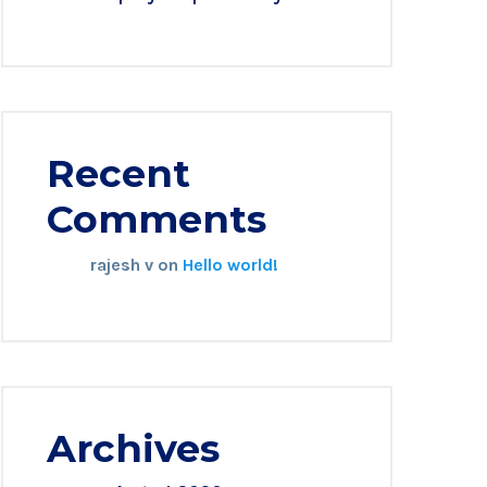
Recent
Comments
rajesh v
on
Hello world!
Archives