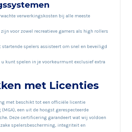
ngssystemen
rwachte verwerkingskosten bij alle meeste
zijn voor zowel recreatieve gamers als high rollers
startende spelers assisteert om snel en beveiligd
r u kunt spelen in je voorkeurmunt exclusief extra
ken met Licenties
g met beschikt tot een officiële licentie
 (MGA), een uit de hoogst gerespecteerde
he. Deze certificering garandeert wat wij voldoen
nzake spelersbescherming, integriteit en