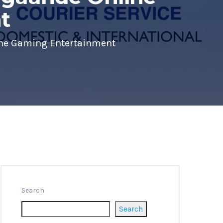
t
ine Gaming Entertainment
Search
Search