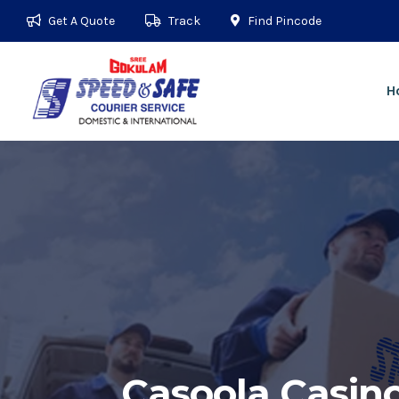
Get A Quote
Track
Find Pincode
H
Casoola Casin