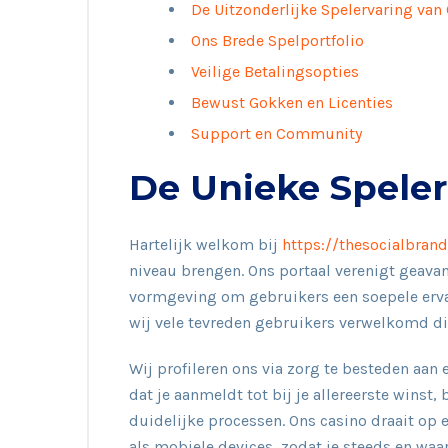
De Uitzonderlijke Spelervaring van
Ons Brede Spelportfolio
Veilige Betalingsopties
Bewust Gokken en Licenties
Support en Community
De Unieke Speler
Hartelijk welkom bij
https://thesocialbrand
niveau brengen. Ons portaal verenigt geava
vormgeving om gebruikers een soepele erva
wij vele tevreden gebruikers verwelkomd die
Wij profileren ons via zorg te besteden aan
dat je aanmeldt tot bij je allereerste winst
duidelijke processen. Ons casino draait op 
als mobiele devices, zodat je steeds en wa