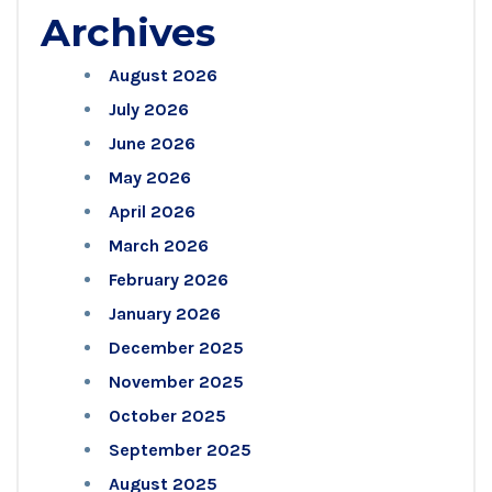
Archives
August 2026
July 2026
June 2026
May 2026
April 2026
March 2026
February 2026
January 2026
December 2025
November 2025
October 2025
September 2025
August 2025