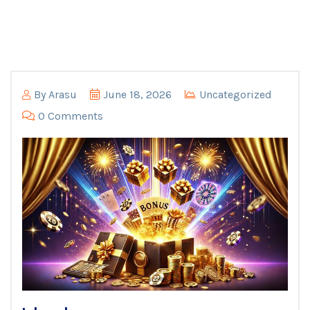
By
Arasu
June 18, 2026
Uncategorized
0 Comments