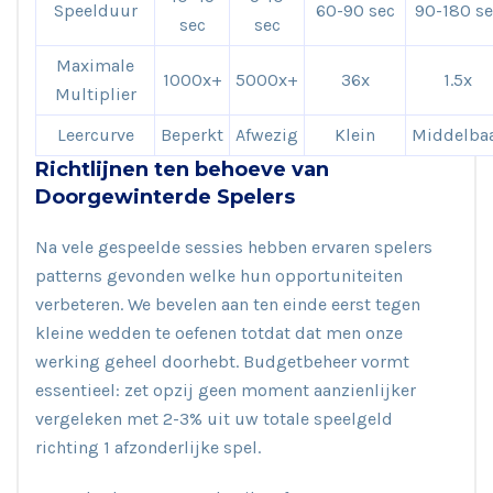
Speelduur
60-90 sec
90-180 se
sec
sec
Maximale
1000x+
5000x+
36x
1.5x
Multiplier
Leercurve
Beperkt
Afwezig
Klein
Middelba
Richtlijnen ten behoeve van
Doorgewinterde Spelers
Na vele gespeelde sessies hebben ervaren spelers
patterns gevonden welke hun opportuniteiten
verbeteren. We bevelen aan ten einde eerst tegen
kleine wedden te oefenen totdat dat men onze
werking geheel doorhebt. Budgetbeheer vormt
essentieel: zet opzij geen moment aanzienlijker
vergeleken met 2-3% uit uw totale speelgeld
richting 1 afzonderlijke spel.