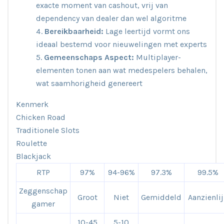
exacte moment van cashout, vrij van
dependency van dealer dan wel algoritme
Bereikbaarheid:
Lage leertijd vormt ons
ideaal bestemd voor nieuwelingen met experts
Gemeenschaps Aspect:
Multiplayer-
elementen tonen aan wat medespelers behalen,
wat saamhorigheid genereert
Kenmerk
Chicken Road
Traditionele Slots
Roulette
Blackjack
RTP
97%
94-96%
97.3%
99.5%
Zeggenschap
Groot
Niet
Gemiddeld
Aanzienli
gamer
10-45
5-10