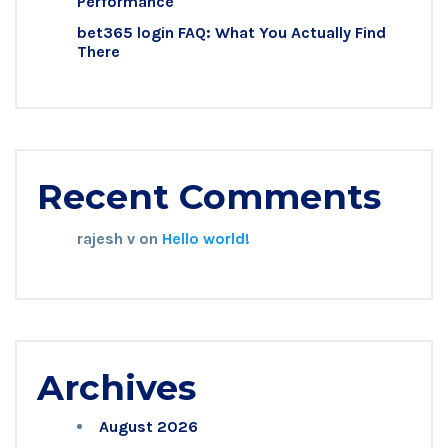
Performance
bet365 login FAQ: What You Actually Find
There
Recent Comments
rajesh v
on
Hello world!
Archives
August 2026