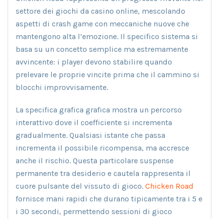
settore dei giochi da casino online, mescolando
aspetti di crash game con meccaniche nuove che
mantengono alta l’emozione. Il specifico sistema si
basa su un concetto semplice ma estremamente
avvincente: i player devono stabilire quando
prelevare le proprie vincite prima che il cammino si
blocchi improvvisamente.
La specifica grafica grafica mostra un percorso
interattivo dove il coefficiente si incrementa
gradualmente. Qualsiasi istante che passa
incrementa il possibile ricompensa, ma accresce
anche il rischio. Questa particolare suspense
permanente tra desiderio e cautela rappresenta il
cuore pulsante del vissuto di gioco.
Chicken Road
fornisce mani rapidi che durano tipicamente tra i 5 e
i 30 secondi, permettendo sessioni di gioco