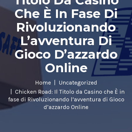
Che È In Fase Di
Rivoluzionando
L’avventura Di
Gioco D’azzardo
Online
Home
Uncategorized
Chicken Road: Il Titolo da Casino che È in
fase di Rivoluzionando l’avventura di Gioco
d’azzardo Online