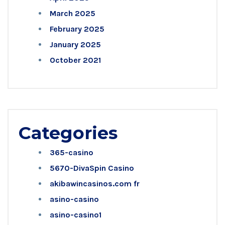
March 2025
February 2025
January 2025
October 2021
Categories
365-casino
5670-DivaSpin Casino
akibawincasinos.com fr
asino-casino
asino-casino1