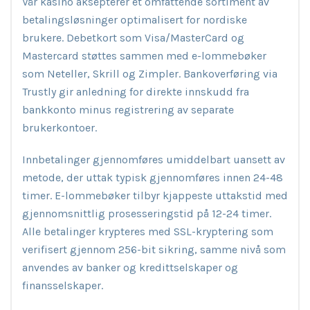
Vår kasino aksepterer et omfattende sortiment av
betalingsløsninger optimalisert for nordiske
brukere. Debetkort som Visa/MasterCard og
Mastercard støttes sammen med e-lommebøker
som Neteller, Skrill og Zimpler. Bankoverføring via
Trustly gir anledning for direkte innskudd fra
bankkonto minus registrering av separate
brukerkontoer.
Innbetalinger gjennomføres umiddelbart uansett av
metode, der uttak typisk gjennomføres innen 24-48
timer. E-lommebøker tilbyr kjappeste uttakstid med
gjennomsnittlig prosesseringstid på 12-24 timer.
Alle betalinger krypteres med SSL-kryptering som
verifisert gjennom 256-bit sikring, samme nivå som
anvendes av banker og kredittselskaper og
finansselskaper.