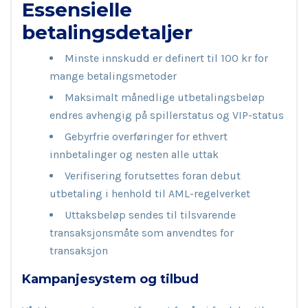
Essensielle
betalingsdetaljer
Minste innskudd er definert til 100 kr for
mange betalingsmetoder
Maksimalt månedlige utbetalingsbeløp
endres avhengig på spillerstatus og VIP-status
Gebyrfrie overføringer for ethvert
innbetalinger og nesten alle uttak
Verifisering forutsettes foran debut
utbetaling i henhold til AML-regelverket
Uttaksbeløp sendes til tilsvarende
transaksjonsmåte som anvendtes for
transaksjon
Kampanjesystem og tilbud