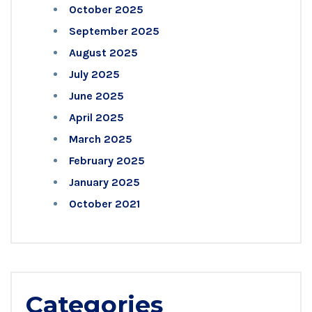
October 2025
September 2025
August 2025
July 2025
June 2025
April 2025
March 2025
February 2025
January 2025
October 2021
Categories