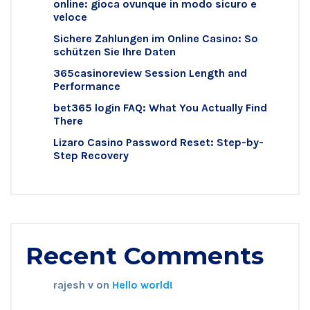
online: gioca ovunque in modo sicuro e
veloce
Sichere Zahlungen im Online Casino: So
schützen Sie Ihre Daten
365casinoreview Session Length and
Performance
bet365 login FAQ: What You Actually Find
There
Lizaro Casino Password Reset: Step-by-
Step Recovery
Recent Comments
rajesh v
on
Hello world!