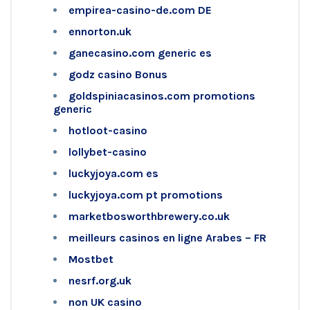
empirea-casino-de.com DE
ennorton.uk
ganecasino.com generic es
godz casino Bonus
goldspiniacasinos.com promotions
generic
hotloot-casino
lollybet-casino
luckyjoya.com es
luckyjoya.com pt promotions
marketbosworthbrewery.co.uk
meilleurs casinos en ligne Arabes – FR
Mostbet
nesrf.org.uk
non UK casino