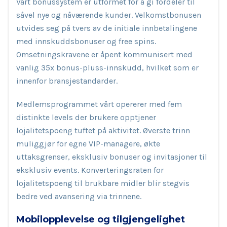
Vårt bonussystem er utformet for å gi fordeler til
såvel nye og nåværende kunder. Velkomstbonusen
utvides seg på tvers av de initiale innbetalingene
med innskuddsbonuser og free spins.
Omsetningskravene er åpent kommunisert med
vanlig 35x bonus-pluss-innskudd, hvilket som er
innenfor bransjestandarder.
Medlemsprogrammet vårt opererer med fem
distinkte levels der brukere opptjener
lojalitetspoeng tuftet på aktivitet. Øverste trinn
muliggjør for egne VIP-managere, økte
uttaksgrenser, eksklusiv bonuser og invitasjoner til
eksklusiv events. Konverteringsraten for
lojalitetspoeng til brukbare midler blir stegvis
bedre ved avansering via trinnene.
Mobilopplevelse og tilgjengelighet