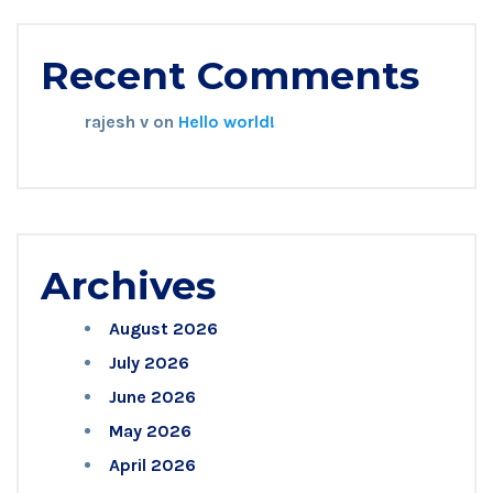
Recent Comments
rajesh v
on
Hello world!
Archives
August 2026
July 2026
June 2026
May 2026
April 2026