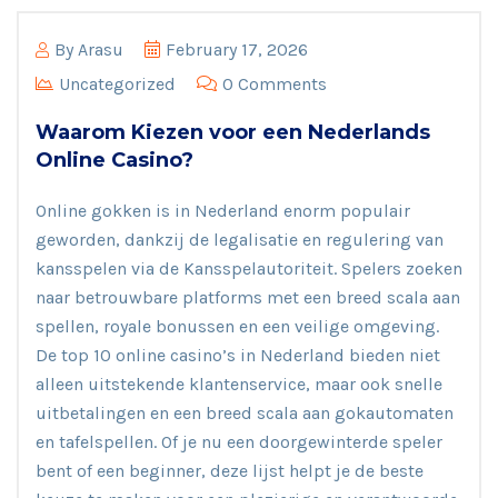
By
Arasu
February 17, 2026
Uncategorized
0 Comments
Waarom Kiezen voor een Nederlands
Online Casino?
Online gokken is in Nederland enorm populair
geworden, dankzij de legalisatie en regulering van
kansspelen via de Kansspelautoriteit. Spelers zoeken
naar betrouwbare platforms met een breed scala aan
spellen, royale bonussen en een veilige omgeving.
De top 10 online casino’s in Nederland bieden niet
alleen uitstekende klantenservice, maar ook snelle
uitbetalingen en een breed scala aan gokautomaten
en tafelspellen. Of je nu een doorgewinterde speler
bent of een beginner, deze lijst helpt je de beste