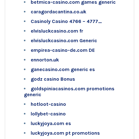
betmica-casino.com games generic
caragordacantina.co.uk
Casinoly Casino 4766 – 4777_
elvisluckcasino.com fr
elvisluckcasino.com Generic
empirea-casino-de.com DE
ennorton.uk
ganecasino.com generic es
godz casino Bonus
goldspiniacasinos.com promotions
generic
hotloot-casino
lollybet-casino
luckyjoya.com es
luckyjoya.com pt promotions