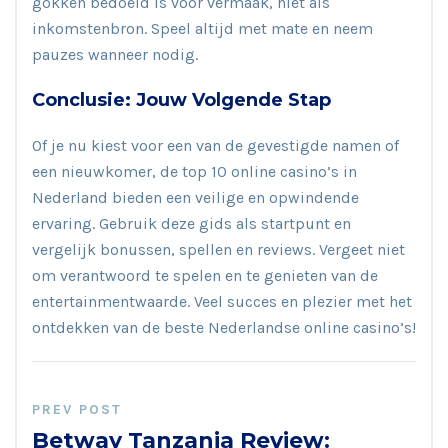
gokken bedoeld is voor vermaak, niet als
inkomstenbron. Speel altijd met mate en neem
pauzes wanneer nodig.
Conclusie: Jouw Volgende Stap
Of je nu kiest voor een van de gevestigde namen of
een nieuwkomer, de top 10 online casino’s in
Nederland bieden een veilige en opwindende
ervaring. Gebruik deze gids als startpunt en
vergelijk bonussen, spellen en reviews. Vergeet niet
om verantwoord te spelen en te genieten van de
entertainmentwaarde. Veel succes en plezier met het
ontdekken van de beste Nederlandse online casino’s!
PREV POST
Betway Tanzania Review: