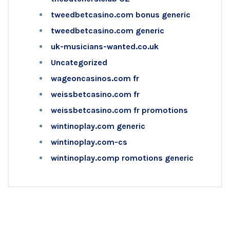
tweedbetcasino.com bonus generic
tweedbetcasino.com generic
uk-musicians-wanted.co.uk
Uncategorized
wageoncasinos.com fr
weissbetcasino.com fr
weissbetcasino.com fr promotions
wintinoplay.com generic
wintinoplay.com-cs
wintinoplay.comp romotions generic