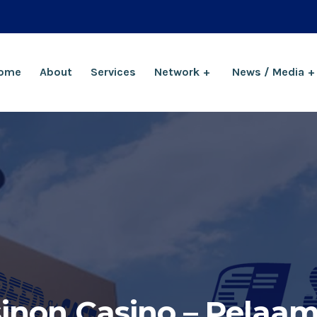
ome
About
Services
Network
News / Media
inon Casino – Pelaa