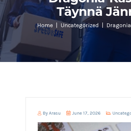
Täynnä Jänn
Home
Uncategorized
Dragonia
By
Arasu
June 17, 2026
Uncateg