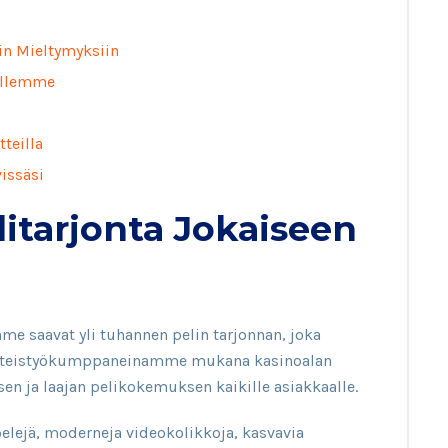
in Mieltymyksiin
jillemme
teilla
issäsi
itarjonta Jokaiseen
me saavat yli tuhannen pelin tarjonnan, joka
 Yhteistyökumppaneinamme mukana kasinoalan
en ja laajan pelikokemuksen kaikille asiakkaalle.
elejä, moderneja videokolikkoja, kasvavia