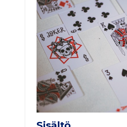
Sisältö