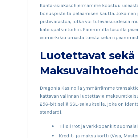
Kanta-asiakasohjelmamme koostuu useasta 
bonuspisteitä pelaamisen kautta. Jokainen 
pistevarastoa, jotka voi tulevaisuudessa mu
käteispalkintoihin. Paremmilla tasoilla jäse
esimerkiksi omasta tuesta sekä ripeämmist
Luotettavat sekä
Maksuvaihtoehd
Dragonia Kasinolla ymmärrämme transakti
kattavan valinnan luotettavia maksuratkaisu
256-bitisellä SSL-salauksella, joka on ide
standardi.
Tilisiirrot ja verkkopankit suomalai
Kredit- ja maksukortti (Visa, Maste