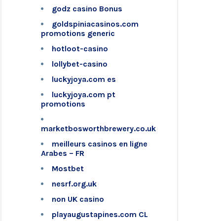
godz casino Bonus
goldspiniacasinos.com
promotions generic
hotloot-casino
lollybet-casino
luckyjoya.com es
luckyjoya.com pt
promotions
marketbosworthbrewery.co.uk
meilleurs casinos en ligne
Arabes – FR
Mostbet
nesrf.org.uk
non UK casino
playaugustapines.com CL