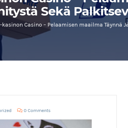
itystä Sekä Palkitsev
-kasinon Casino – Pelaamisen maailma Täynnä Jän
orized
0 Comments