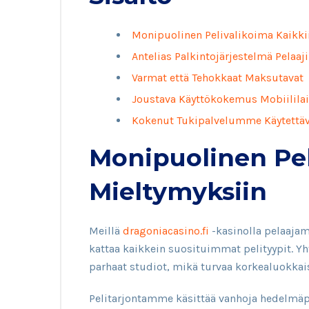
Monipuolinen Pelivalikoima Kaikki
Antelias Palkintojärjestelmä Pelaa
Varmat että Tehokkaat Maksutavat
Joustava Käyttökokemus Mobiililait
Kokenut Tukipalvelumme Käytettäv
Monipuolinen Pel
Mieltymyksiin
Meillä
dragoniacasino.fi
-kasinolla pelaajam
kattaa kaikkein suosituimmat pelityypit.
parhaat studiot, mikä turvaa korkealuokkais
Pelitarjontamme käsittää vanhoja hedelmäp