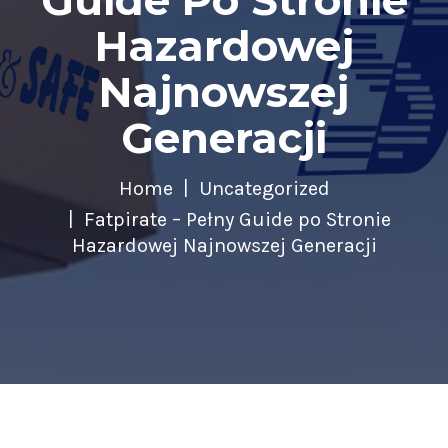
Hazardowej
Najnowszej
Generacji
Home
Uncategorized
Fatpirate – Pełny Guide po Stronie
Hazardowej Najnowszej Generacji