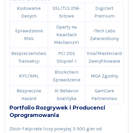
Kodowanie
SSL/TLS 256-
DigiCert
Danych
bitowe
Premium
Oparty na
Sprawdzenie
iTech Labs
kwantach
RNG
Zatwierdzony
Mechanizm
Bezpieczeństwo
PCI DSS
Visa/Mastercard
Transakcji
Stopień 1
Zweryfikowane
Blockchain
KYC/AML
MGA Zgodny
Sprawdzenie
Bezpieczna
AI Behavior
GamCare
Hazard
Analityka
Partnerstwo
Portfolio Rozgrywek i Producenci
Oprogramowania
Zbiór Fatpirate liczy powyżej 3 500 gier od