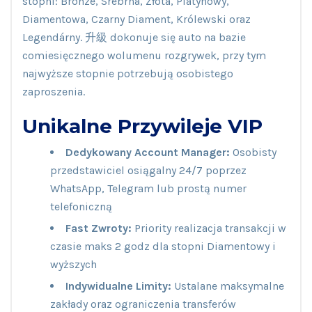
stopni: Bronze, Srebrna, Złota, Platynowy,
Diamentowa, Czarny Diament, Królewski oraz
Legendárny. 升級 dokonuje się auto na bazie
comiesięcznego wolumenu rozgrywek, przy tym
najwyższe stopnie potrzebują osobistego
zaproszenia.
Unikalne Przywileje VIP
Dedykowany Account Manager:
Osobisty
przedstawiciel osiągalny 24/7 poprzez
WhatsApp, Telegram lub prostą numer
telefoniczną
Fast Zwroty:
Priority realizacja transakcji w
czasie maks 2 godz dla stopni Diamentowy i
wyższych
Indywidualne Limity:
Ustalane maksymalne
zakłady oraz ograniczenia transferów