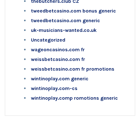
thebutchers.club CZ
tweedbetcasino.com bonus generic
tweedbetcasino.com generic
uk-musicians-wanted.co.uk
Uncategorized
wageoncasinos.com fr
weissbetcasino.com fr
weissbetcasino.com fr promotions
wintinoplay.com generic
wintinoplay.com-cs
wintinoplay.comp romotions generic