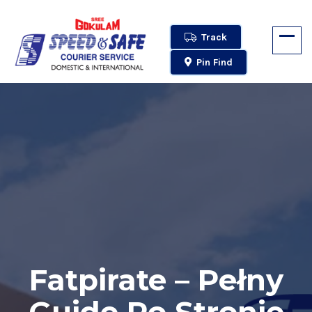
Track
Pin Find
Fatpirate – Pełny
Guide Po Stronie