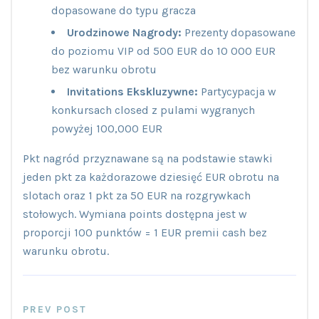
dopasowane do typu gracza
Urodzinowe Nagrody:
Prezenty dopasowane
do poziomu VIP od 500 EUR do 10 000 EUR
bez warunku obrotu
Invitations Ekskluzywne:
Partycypacja w
konkursach closed z pulami wygranych
powyżej 100,000 EUR
Pkt nagród przyznawane są na podstawie stawki
jeden pkt za każdorazowe dziesięć EUR obrotu na
slotach oraz 1 pkt za 50 EUR na rozgrywkach
stołowych. Wymiana points dostępna jest w
proporcji 100 punktów = 1 EUR premii cash bez
warunku obrotu.
PREV POST