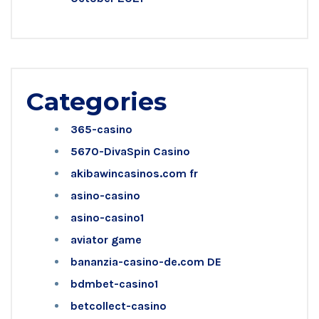
Categories
365-casino
5670-DivaSpin Casino
akibawincasinos.com fr
asino-casino
asino-casino1
aviator game
bananzia-casino-de.com DE
bdmbet-casino1
betcollect-casino