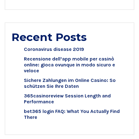
Recent Posts
Coronavirus disease 2019
Recensione dell’app mobile per casinò
online: gioca ovunque in modo sicuro e
veloce
Sichere Zahlungen im Online Casino: So
schützen Sie Ihre Daten
365casinoreview Session Length and
Performance
bet365 login FAQ: What You Actually Find
There