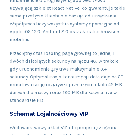
fundamencie o progresywną app web (PWA)
używającą szkielet React Native, co gwarantuje takie
same przeżycie klienta nie bacząc od urządzenia.
Współpraca liczy wszystkie systemy operacyjne od
Apple iOS 12.0, Android 8.0 oraz aktualne browsers
mobilne.
Przeciętny czas loading page głównej to jednej i
dwóch dziesiątych sekundy na łączu 4G, w trakcie
gdy uruchomienie gry trwa maksymalnie 3.4
sekundy. Optymalizacja konsumpcji data daje na 60-
minutową sesję rozgrywki przy użyciu około 45 MB
danych dla maszyn oraz 180 MB dla kasyna live w
standardzie HD.
Schemat Lojalnościowy VIP
Wielowarstwowy układ VIP obejmuje się z ośmiu