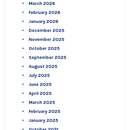
March 2026
February 2026
January 2026
December 2025
November 2025
October 2025
September 2025
August 2025
July 2025
June 2025
April 2025
March 2025
February 2025
January 2025
October 2021