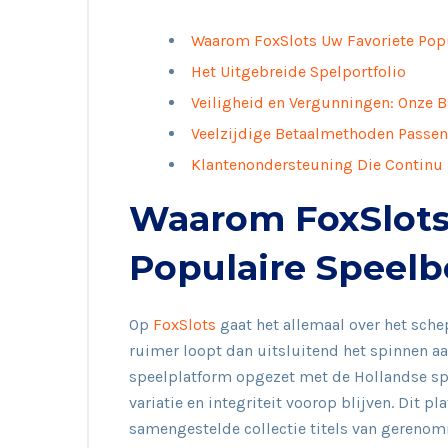
Waarom FoxSlots Uw Favoriete Pop
Het Uitgebreide Spelportfolio
Veiligheid en Vergunningen: Onze B
Veelzijdige Betaalmethoden Passend
Klantenondersteuning Die Continu K
Waarom FoxSlots
Populaire Speelb
Op
FoxSlots
gaat het allemaal over het sche
ruimer loopt dan uitsluitend het spinnen 
speelplatform opgezet met de Hollandse spe
variatie en integriteit voorop blijven. Dit 
samengestelde collectie titels van gereno