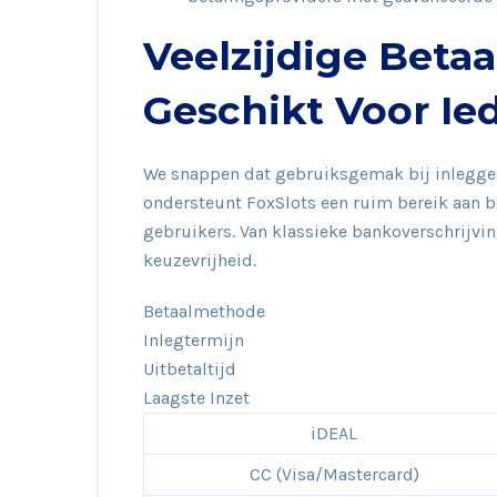
Veelzijdige Bet
Geschikt Voor Ie
We snappen dat gebruiksgemak bij inleggen
ondersteunt FoxSlots een ruim bereik aan b
gebruikers. Van klassieke bankoverschrijving
keuzevrijheid.
Betaalmethode
Inlegtermijn
Uitbetaltijd
Laagste Inzet
iDEAL
CC (Visa/Mastercard)