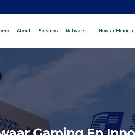
ome
About
Services
Network
News / Media
lwaar Gaming En Inno