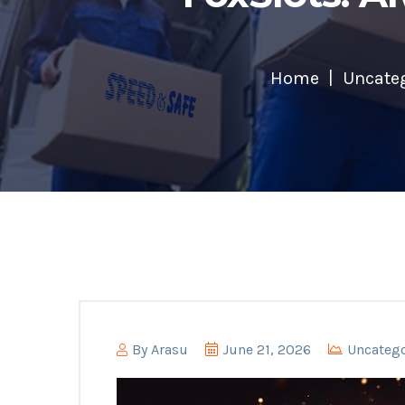
Home
Uncate
By
Arasu
June 21, 2026
Uncateg