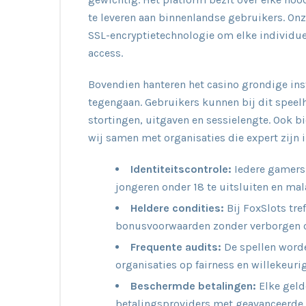
te leveren aan binnenlandse gebruikers. On
SSL-encryptietechnologie om elke individuel
access.
Bovendien hanteren het casino grondige in
tegengaan. Gebruikers kunnen bij dit speel
stortingen, uitgaven en sessielengte. Ook bi
wij samen met organisaties die expert zijn 
Identiteitscontrole:
Iedere gamers
jongeren onder 18 te uitsluiten en mal
Heldere condities:
Bij FoxSlots tre
bonusvoorwaarden zonder verborgen 
Frequente audits:
De spellen worde
organisaties op fairness en willekeuri
Beschermde betalingen:
Elke geld
betalingsproviders met geavanceerde