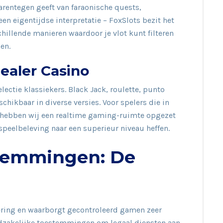
aarentegen geeft van faraonische quests,
en eigentijdse interpretatie – FoxSlots bezit het
chillende manieren waardoor je vlot kunt filteren
en.
dealer Casino
lectie klassiekers. Black Jack, roulette, punto
chikbaar in diverse versies. Voor spelers die in
, hebben wij een realtime gaming-ruimte opgezet
 speelbeleving naar een superieur niveau heffen.
stemmingen: De
lering en waarborgt gecontroleerd gamen zeer
odzakelijke toestemmingen om legaal diensten aan