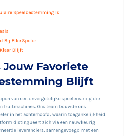
ulaire Speelbestemming Is
asis
 Bij Elke Speler
laar Blijft
 Jouw Favoriete
estemming Blijft
ppen van een onvergetelijke speelervaring die
aan fruitmachines. Ons team bouwde ons
ler in het achterhoofd, waarin toegankelijkheid,
platform distingueert zich via een nauwkeurig
mmeerde leveranciers, samengevoegd met een