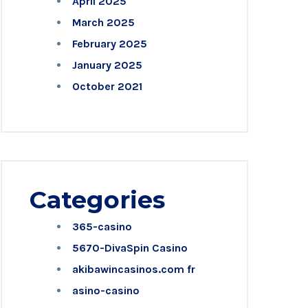
April 2025
March 2025
February 2025
January 2025
October 2021
Categories
365-casino
5670-DivaSpin Casino
akibawincasinos.com fr
asino-casino