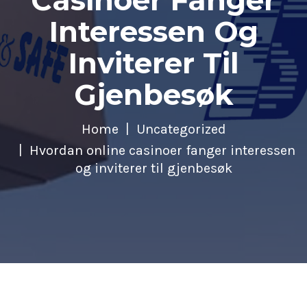
Interessen Og
Inviterer Til
Gjenbesøk
Home
Uncategorized
Hvordan online casinoer fanger interessen
og inviterer til gjenbesøk