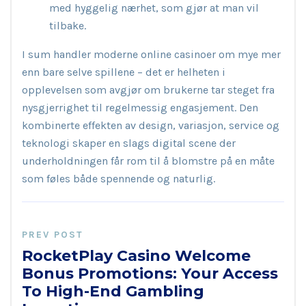
med hyggelig nærhet, som gjør at man vil
tilbake.
I sum handler moderne online casinoer om mye mer
enn bare selve spillene – det er helheten i
opplevelsen som avgjør om brukerne tar steget fra
nysgjerrighet til regelmessig engasjement. Den
kombinerte effekten av design, variasjon, service og
teknologi skaper en slags digital scene der
underholdningen får rom til å blomstre på en måte
som føles både spennende og naturlig.
PREV POST
RocketPlay Casino Welcome
Bonus Promotions: Your Access
To High-End Gambling