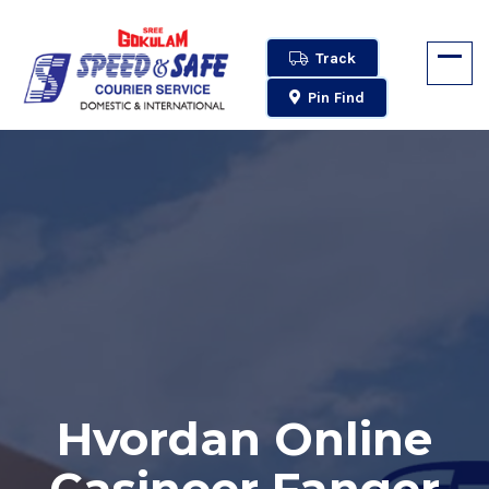
Track
Pin Find
Hvordan Online
Casinoer Fanger