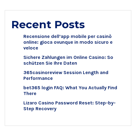
Recent Posts
Recensione dell’app mobile per casinò
online: gioca ovunque in modo sicuro e
veloce
Sichere Zahlungen im Online Casino: So
schützen Sie Ihre Daten
365casinoreview Session Length and
Performance
bet365 login FAQ: What You Actually Find
There
Lizaro Casino Password Reset: Step-by-
Step Recovery