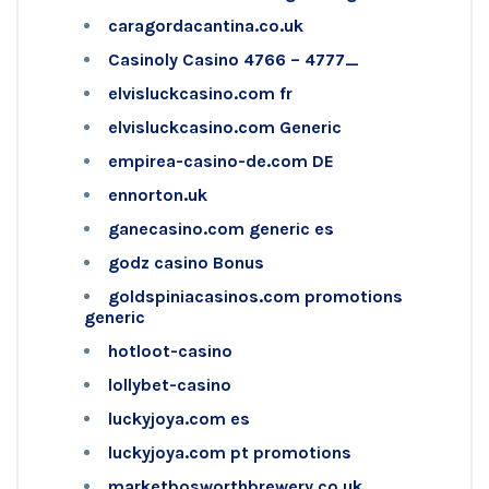
caragordacantina.co.uk
Casinoly Casino 4766 – 4777_
elvisluckcasino.com fr
elvisluckcasino.com Generic
empirea-casino-de.com DE
ennorton.uk
ganecasino.com generic es
godz casino Bonus
goldspiniacasinos.com promotions
generic
hotloot-casino
lollybet-casino
luckyjoya.com es
luckyjoya.com pt promotions
marketbosworthbrewery.co.uk