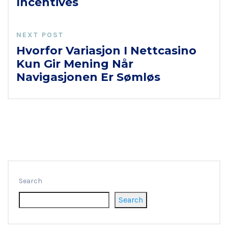
Incentives
NEXT POST
Hvorfor Variasjon I Nettcasino
Kun Gir Mening Når
Navigasjonen Er Sømløs
Search
Search