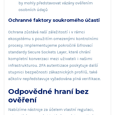
by mohly představovat vázány ověřením
osobních údajů
Ochranné faktory soukromého účasti
Ochrana zůstává naší záležitostí i v rámci
ekosystému s použitím omezenými kontrolními
procesy. Implementujeme pokročilé šifrovací
standardy Secure Sockets Layer, které chrání
kompletní konverzaci mezi uživateli i našimi
infrastrukturou. 2FA autentizace poskytuje další
stupnici bezpečnosti zákaznických profilů, také
ačkoliv nepředstavuje vyžadována plná verifikace.
Odpovědné hraní bez
ověření
Nabízíme nástroje za účelem vlastní regulaci,