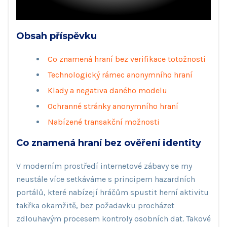
Obsah příspěvku
Co znamená hraní bez verifikace totožnosti
Technologický rámec anonymního hraní
Klady a negativa daného modelu
Ochranné stránky anonymního hraní
Nabízené transakční možnosti
Co znamená hraní bez ověření identity
V moderním prostředí internetové zábavy se my
neustále více setkáváme s principem hazardních
portálů, které nabízejí hráčům spustit herní aktivitu
takřka okamžitě, bez požadavku procházet
zdlouhavým procesem kontroly osobních dat. Takové