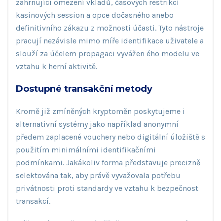
zahrnující omezení vkladů, časových restrikcí
kasinových session a opce dočasného anebo
definitivního zákazu z možnosti účasti. Tyto nástroje
pracují nezávisle mimo míře identifikace uživatele a
slouží za účelem propagaci vyvážen ého modelu ve
vztahu k herní aktivitě.
Dostupné transakční metody
Kromě již zmíněných kryptoměn poskytujeme i
alternativní systémy jako například anonymní
předem zaplacené vouchery nebo digitální úložiště s
použitím minimálními identifikačními
podmínkami. Jakákoliv forma představuje precizně
selektována tak, aby právě vyvažovala potřebu
privátnosti proti standardy ve vztahu k bezpečnost
transakcí.