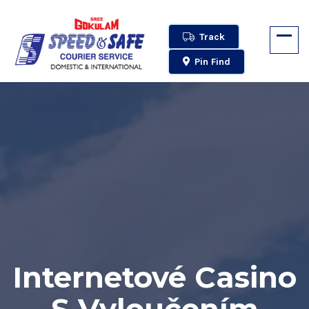
Track
Pin Find
Internetové Casino
S Vyloučením