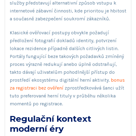
služby představují alternativní způsob vstupu k
internetové zábavní činnosti, kde prioritou je hbitost
a současně zabezpečení soukromí zákazníků.
Klasické ověřovací postupy obvykle požadují
předložení fotografií dokladů identity, potvrzení
lokace rezidence případně dalších citlivých listin.
Portály fungující beze takových požadavků zmíněný
proces výrazně redukují anebo úplně odstraňují,
takto dávají uživatelům pohodlnější přístup do
prostředí ekosystému digitální herní aktivity.
bonus
za registraci bez ověření
zprostředkovává šanci užít
tuto preferované herní tituly v průběhu několika
momentů po registrace.
Regulační kontext
moderní éry