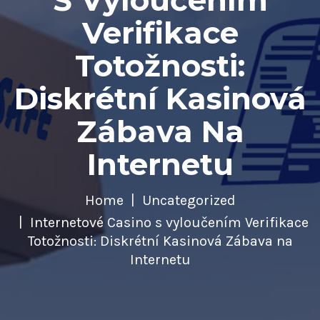
Verifikace
Totožnosti:
Diskrétní Kasinová
Zábava Na
Internetu
Home
Uncategorized
Internetové Casino s vyloučením Verifikace
Totožnosti: Diskrétní Kasinová Zábava na
Internetu