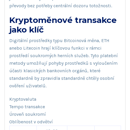
převody bez potřeby centrální dozoru totožnosti.
Kryptoměnové transakce
jako klíč
Digitální prostředky typu Bitcoinová měna, ETH
anebo Litecoin hrají klíčovou funkci v rámci
prostředí soukromých herních služeb. Tyto platební
metody umožňují pohyby prostředků s vyloučením
účasti klasických bankovních orgánů, které
standardně by zpravidla standardně chtěly osobní
ověření uživatelů.
Kryptovaluta
Tempo transakce
Úroveň soukromí
Oblíbenost v odvětví