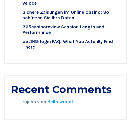
veloce
Sichere Zahlungen im Online Casino: So
schützen Sie Ihre Daten
365casinoreview Session Length and
Performance
bet365 login FAQ: What You Actually Find
There
Recent Comments
rajesh v
on
Hello world!