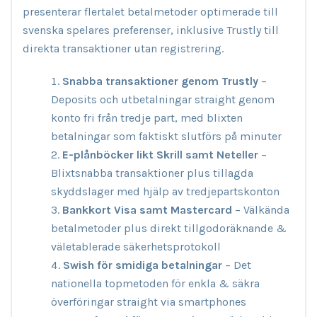
presenterar flertalet betalmetoder optimerade till
svenska spelares preferenser, inklusive Trustly till
direkta transaktioner utan registrering.
Snabba transaktioner genom Trustly
–
Deposits och utbetalningar straight genom
konto fri från tredje part, med blixten
betalningar som faktiskt slutförs på minuter
E-plånböcker likt Skrill samt Neteller
–
Blixtsnabba transaktioner plus tillagda
skyddslager med hjälp av tredjepartskonton
Bankkort Visa samt Mastercard
– Välkända
betalmetoder plus direkt tillgodoräknande &
väletablerade säkerhetsprotokoll
Swish för smidiga betalningar
– Det
nationella topmetoden för enkla & säkra
överföringar straight via smartphones