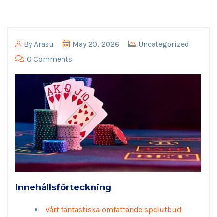
By
Arasu
May 20, 2026
Uncategorized
0 Comments
Innehållsförteckning
Vårt fantastiska omfattande spelutbud