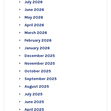
July 2026
June 2026
May 2026
April 2026
March 2026
February 2026
January 2026
December 2025
November 2025
October 2025
September 2025
August 2025
July 2025
June 2025
April 2025