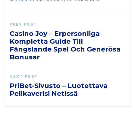
PREV POST
Casino Joy – Erpersonliga
Kompletta Guide Till
Fängslande Spel Och Generösa
Bonusar
NEXT POST
PriBet-Sivusto – Luotettava
Pelikaverisi Netissä