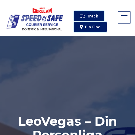
Track
Pin Find
LeoVegas – Din
Personliga