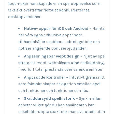
touch-skärmar skapade vi en spelupplevelse som
faktiskt överträffar flertalet konkurrenternas
desktopversioner.
Native- appar för iOS och Android
– Hämta
ner våra egna exklusiva appar som
tillhandahåller snabbare laddningstider och
notiser angående bonuserbjudanden
Anpassningsbar webbdesign
– Njut av spel
straight i mobil webbläsare utan nedladdning,
med full total prestanda över varenda enheter
Anpassade kontroller
– Intuitivt gränssnitt
som faktiskt skapar navigation emellan spel
och funktioner och funktioner sömlös
Skräddarsydd spelhistorik
– Synk mellan
enheter vilket gör du kan användaren kan
enkelt återuppta exakt där man avslutade utan