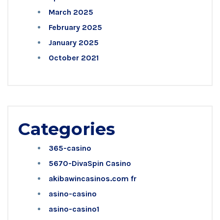
March 2025
February 2025
January 2025
October 2021
Categories
365-casino
5670-DivaSpin Casino
akibawincasinos.com fr
asino-casino
asino-casino1