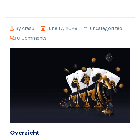
By
Arasu
June 17, 2026
Uncategorized
0 Comments
Overzicht