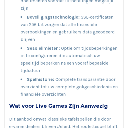
documenten voordat uitbetalingen mogelijk
zijn
Beveiligingstechnologie:
SSL-certificaten
van 256 bit zorgen dat alle financiële
overboekingen en gebruikers data gecodeerd
blijven
Sessielimieten:
Optie om tijdsbeperkingen
in te configureren die automatisch uw
speeltijd beperken na een vooraf bepaalde
tijdsduur
Spelhistorie:
Complete transparantie door
overzicht tot uw complete gokgeschiedenis en
financiële overzichten
Wat voor Live Games Zijn Aanwezig
Dit aanbod omvat klassieke tafelspellen die door
ervaren dealers blijven geleid. Het roulettespel blijft