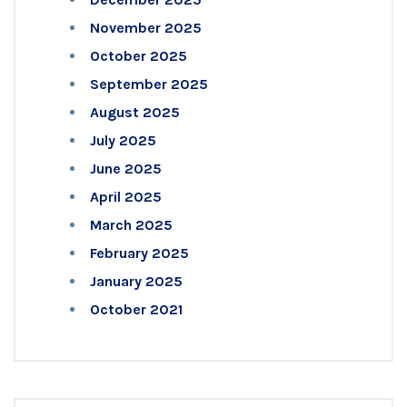
November 2025
October 2025
September 2025
August 2025
July 2025
June 2025
April 2025
March 2025
February 2025
January 2025
October 2021