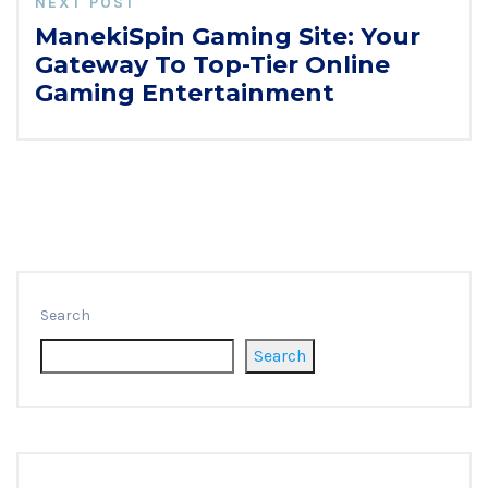
NEXT POST
ManekiSpin Gaming Site: Your
Gateway To Top-Tier Online
Gaming Entertainment
Search
Search