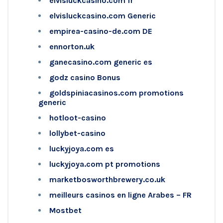
elvisluckcasino.com fr
elvisluckcasino.com Generic
empirea-casino-de.com DE
ennorton.uk
ganecasino.com generic es
godz casino Bonus
goldspiniacasinos.com promotions
generic
hotloot-casino
lollybet-casino
luckyjoya.com es
luckyjoya.com pt promotions
marketbosworthbrewery.co.uk
meilleurs casinos en ligne Arabes – FR
Mostbet