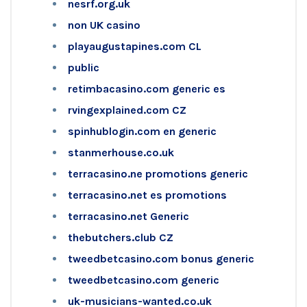
nesrf.org.uk
non UK casino
playaugustapines.com CL
public
retimbacasino.com generic es
rvingexplained.com CZ
spinhublogin.com en generic
stanmerhouse.co.uk
terracasino.ne promotions generic
terracasino.net es promotions
terracasino.net Generic
thebutchers.club CZ
tweedbetcasino.com bonus generic
tweedbetcasino.com generic
uk-musicians-wanted.co.uk