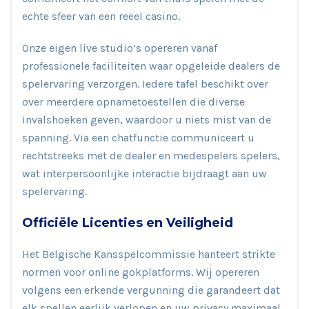
echte sfeer van een reëel casino.
Onze eigen live studio’s opereren vanaf
professionele faciliteiten waar opgeleide dealers de
spelervaring verzorgen. Iedere tafel beschikt over
over meerdere opnametoestellen die diverse
invalshoeken geven, waardoor u niets mist van de
spanning. Via een chatfunctie communiceert u
rechtstreeks met de dealer en medespelers spelers,
wat interpersoonlijke interactie bijdraagt aan uw
spelervaring.
Officiële Licenties en Veiligheid
Het Belgische Kansspelcommissie hanteert strikte
normen voor online gokplatforms. Wij opereren
volgens een erkende vergunning die garandeert dat
elk spellen eerlijk verlopen en uw privacy maximaal