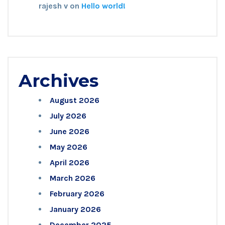
rajesh v
on
Hello world!
Archives
August 2026
July 2026
June 2026
May 2026
April 2026
March 2026
February 2026
January 2026
December 2025