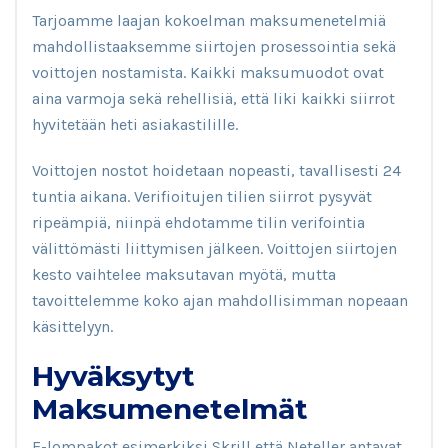
Tarjoamme laajan kokoelman maksumenetelmiä
mahdollistaaksemme siirtojen prosessointia sekä
voittojen nostamista. Kaikki maksumuodot ovat
aina varmoja sekä rehellisiä, että liki kaikki siirrot
hyvitetään heti asiakastilille.
Voittojen nostot hoidetaan nopeasti, tavallisesti 24
tuntia aikana. Verifioitujen tilien siirrot pysyvät
ripeämpiä, niinpä ehdotamme tilin verifointia
välittömästi liittymisen jälkeen. Voittojen siirtojen
kesto vaihtelee maksutavan myötä, mutta
tavoittelemme koko ajan mahdollisimman nopeaan
käsittelyyn.
Hyväksytyt
Maksumenetelmät
E-lompakot esimerkiksi Skrill että Neteller antavat