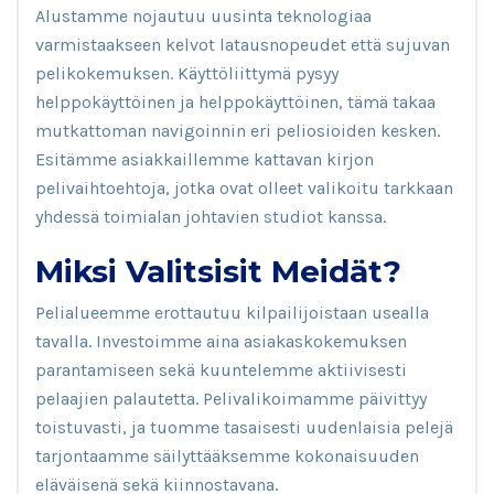
Alustamme nojautuu uusinta teknologiaa
varmistaakseen kelvot latausnopeudet että sujuvan
pelikokemuksen. Käyttöliittymä pysyy
helppokäyttöinen ja helppokäyttöinen, tämä takaa
mutkattoman navigoinnin eri peliosioiden kesken.
Esitämme asiakkaillemme kattavan kirjon
pelivaihtoehtoja, jotka ovat olleet valikoitu tarkkaan
yhdessä toimialan johtavien studiot kanssa.
Miksi Valitsisit Meidät?
Pelialueemme erottautuu kilpailijoistaan usealla
tavalla. Investoimme aina asiakaskokemuksen
parantamiseen sekä kuuntelemme aktiivisesti
pelaajien palautetta. Pelivalikoimamme päivittyy
toistuvasti, ja tuomme tasaisesti uudenlaisia pelejä
tarjontaamme säilyttääksemme kokonaisuuden
eläväisenä sekä kiinnostavana.