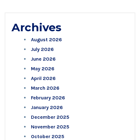
Archives
August 2026
July 2026
June 2026
May 2026
April 2026
March 2026
February 2026
January 2026
December 2025
November 2025
October 2025