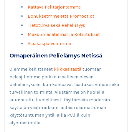
Kattava Pelitarjontamme
Bonuksetmme että Promootiot
Tietoturva sekä Rehellisyys
Maksumenetelmät ja Kotiutukset
Asiakaspalvelumme
Omaperäinen Pelielämys Netissä
Olemme kehittäneet
klikkaa tästä
tuomaan
pelaajillemme poikkeuksellisen olevan
pelielämyksen, kun kohtaavat laadukas viihde sekä
turvallinen toiminta. Alustamme on huolella
suunniteltu huolellisesti täyttämään modernin
käyttäjän vaatimuksiin, antaen saumattoman
käyttötuntuman yhtä lailla PC:llä kuin
älypuhelimilla.