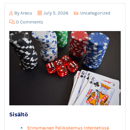
By
Arasu
July 5, 2026
Uncategorized
0 Comments
Sisältö
Erinomainen Pelikokemus Internetissä