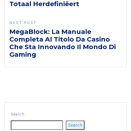
Totaal Herdefiniëert
NEXT POST
MegaBlock: La Manuale
Completa Al Titolo Da Casino
Che Sta Innovando Il Mondo Di
Gaming
Search
Search