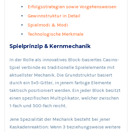
Erfolgsstrategien sowie Vorgehensweisen
Gewinnstruktur in Detail
Spielmodi & Modi
Technologische Merkmale
Spielprinzip & Kernmechanik
In der Rolle als innovatives Block-basiertes Casino-
Spiel verbinde es traditionelle Spielelemente mit
aktuellster Mechanik. Die Grundstruktur basiert
durch ein 5×5-Gitter, in jenem farbige Elemente
taktisch positioniert werden. Ein jeder Block besitzt
einen spezifischen Multiplikator, welcher zwischen
1-fach und 500-fach reicht.
Jene Spezialität der Mechanik besteht bei jener
Kaskadenreaktion: Wenn 3 beziehungsweise weitere