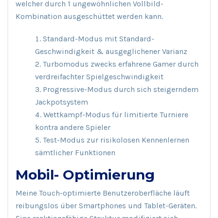
welcher durch 1 ungewöhnlichen Vollbild-
Kombination ausgeschüttet werden kann.
Standard-Modus mit Standard-
Geschwindigkeit & ausgeglichener Varianz
Turbomodus zwecks erfahrene Gamer durch
verdreifachter Spielgeschwindigkeit
Progressive-Modus durch sich steigerndem
Jackpotsystem
Wettkampf-Modus für limitierte Turniere
kontra andere Spieler
Test-Modus zur risikolosen Kennenlernen
sämtlicher Funktionen
Mobil- Optimierung
Meine Touch-optimierte Benutzeroberfläche läuft
reibungslos über Smartphones und Tablet-Geräten.