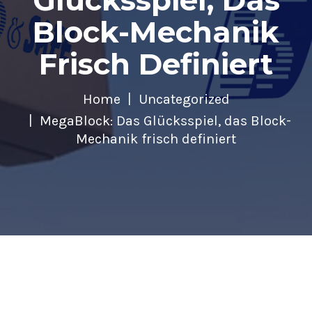
Block-Mechanik
Frisch Definiert
Home
Uncategorized
MegaBlock: Das Glücksspiel, das Block-
Mechanik frisch definiert