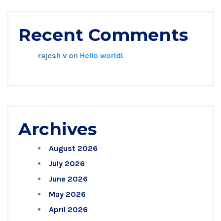
Recent Comments
rajesh v
on
Hello world!
Archives
August 2026
July 2026
June 2026
May 2026
April 2026