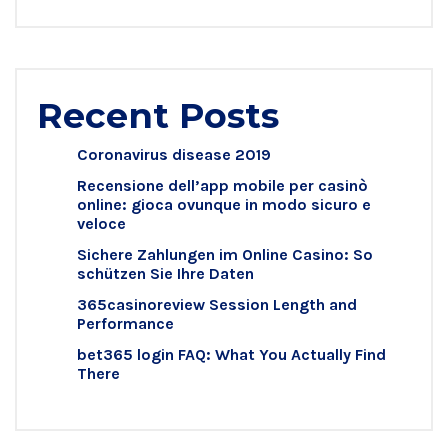
Recent Posts
Coronavirus disease 2019
Recensione dell’app mobile per casinò
online: gioca ovunque in modo sicuro e
veloce
Sichere Zahlungen im Online Casino: So
schützen Sie Ihre Daten
365casinoreview Session Length and
Performance
bet365 login FAQ: What You Actually Find
There