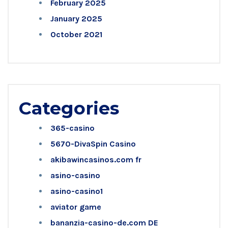
February 2025
January 2025
October 2021
Categories
365-casino
5670-DivaSpin Casino
akibawincasinos.com fr
asino-casino
asino-casino1
aviator game
bananzia-casino-de.com DE