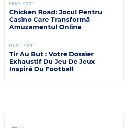
PREV POST
Chicken Road: Jocul Pentru
Casino Care Transformă
Amuzamentul Online
NEXT POST
Tir Au But : Votre Dossier
Exhaustif Du Jeu De Jeux
Inspiré Du Football
Search