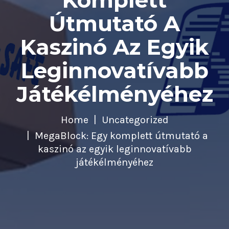
Útmutató A
Kaszinó Az Egyik
Leginnovatívabb
Játékélményéhez
Home
Uncategorized
MegaBlock: Egy komplett útmutató a
kaszinó az egyik leginnovatívabb
játékélményéhez