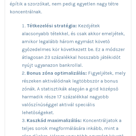
építik a szorzókat, nem pedig egyetlen nagy tétre
koncentrálnak.
Tétkezelési stratégia:
Kezdjétek
alacsonyabb tétekkel, és csak akkor emeljétek,
amikor legalább három egymást követő
győzedelmes kör következett be. Ez a módszer
átlagosan 23 százalékkal hosszabb játékidőt
nyújt ugyanazon bankrollal.
Bonus zóna optimalizálás:
Figyeljétek, mely
részeken aktiválódnak legtöbbször a bonus
zónák. A statisztikák alapján a grid középső
harmadik része 17 százalékkal nagyobb
valószínűséggel aktivál speciális
lehetőségeket.
Kaszkád maximalizálás:
Koncentráljatok a
teljes sorok megformálására inkább, mint a