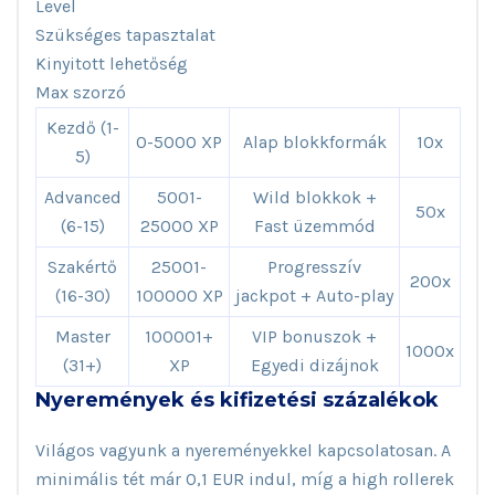
Level
Szükséges tapasztalat
Kinyitott lehetőség
Max szorzó
Kezdő (1-
0-5000 XP
Alap blokkformák
10x
5)
Advanced
5001-
Wild blokkok +
50x
(6-15)
25000 XP
Fast üzemmód
Szakértő
25001-
Progresszív
200x
(16-30)
100000 XP
jackpot + Auto-play
Master
100001+
VIP bonuszok +
1000x
(31+)
XP
Egyedi dizájnok
Nyeremények és kifizetési százalékok
Világos vagyunk a nyereményekkel kapcsolatosan. A
minimális tét már 0,1 EUR indul, míg a high rollerek