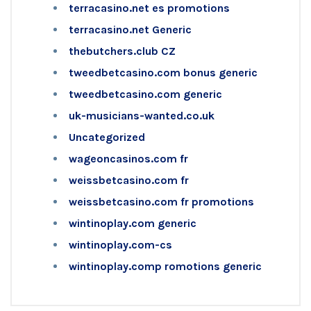
terracasino.net es promotions
terracasino.net Generic
thebutchers.club CZ
tweedbetcasino.com bonus generic
tweedbetcasino.com generic
uk-musicians-wanted.co.uk
Uncategorized
wageoncasinos.com fr
weissbetcasino.com fr
weissbetcasino.com fr promotions
wintinoplay.com generic
wintinoplay.com-cs
wintinoplay.comp romotions generic