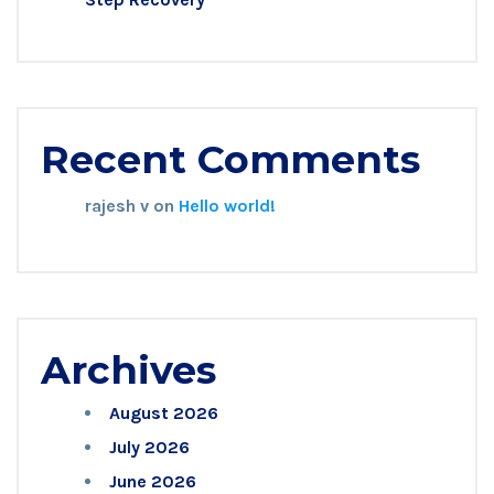
Recent Comments
rajesh v
on
Hello world!
Archives
August 2026
July 2026
June 2026