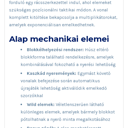
forduló egy rácsszerkezettel indul, ahol elemeket
szükséges pozícionálni taktikai módon. A vonal
komplett kitöltése bekapcsolja a multiplikátorokat,
amelyek exponenciálisan emelkedhetnek.
Alap mechanikai elemei
Blokkélhelyezési rendszer:
Húsz eltérő
blokkforma található rendelkezésre, amelyek
kombinálásával fokozható a nyerési lehetőség
Kaszkád nyeremények:
Egymást követő
vonalak befejezése során automatikus
újrajáték lehetőség aktiválódik emelkedő
szorzókkal
Wild elemek:
Véletlenszerűen látható
különleges elemek, amelyek bármely blokkot
pótolhatnak a nyerő minta megalkotásához