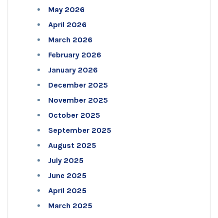
May 2026
April 2026
March 2026
February 2026
January 2026
December 2025
November 2025
October 2025
September 2025
August 2025
July 2025
June 2025
April 2025
March 2025