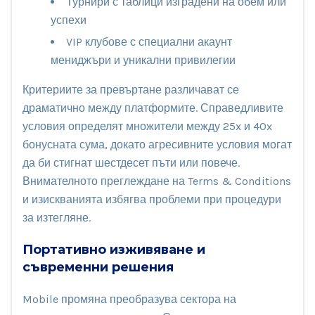
Турнири с таблици изградени на обем или
успехи
VIP клубове с специални акаунт
мениджъри и уникални привилегии
Критериите за превъртане различават се
драматично между платформите. Справедливите
условия определят множители между 25x и 40x
бонусната сума, докато агресивните условия могат
да би стигнат шестдесет пъти или повече.
Внимателното преглеждане на Terms & Conditions
и изискванията избягва проблеми при процедури
за изтегляне.
Портативно изживяване и
съвременни решения
Mobile промяна преобразува сектора на