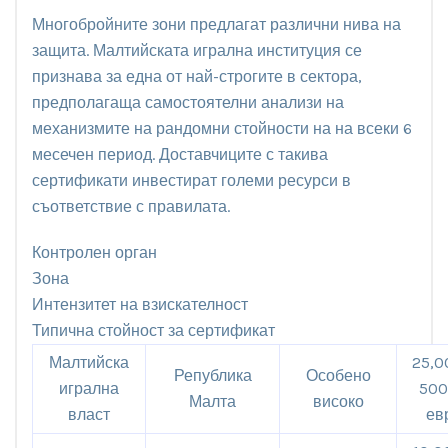
Многобройните зони предлагат различни нива на
защита. Малтийската игрална институция се
признава за една от най-строгите в сектора,
предполагаща самостоятелни анализи на
механизмите на рандомни стойности на на всеки 6
месечен период. Доставчиците с такива
сертификати инвестират големи ресурси в
съответствие с правилата.
Контролен орган
Зона
Интензитет на взискателност
Типична стойност за сертификат
Малтийска
25,0
Република
Особено
игрална
50
Малта
високо
власт
ев