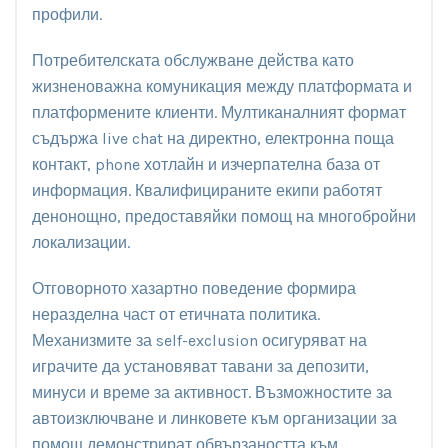
профили.
Потребителската обслужване действа като
жизненоважна комуникация между платформата и
платформените клиенти. Мултиканалният формат
съдържа live chat на директно, електронна поща
контакт, phone хотлайн и изчерпателна база от
информация. Квалифицираните екипи работят
денонощно, предоставяйки помощ на многобройни
локализации.
Отговорното хазартно поведение формира
неразделна част от етичната политика.
Механизмите за self-exclusion осигуряват на
играчите да установяват тавани за депозити,
минуси и време за активност. Възможностите за
автоизключване и линковете към организации за
помощ демонстрират обвързаността към