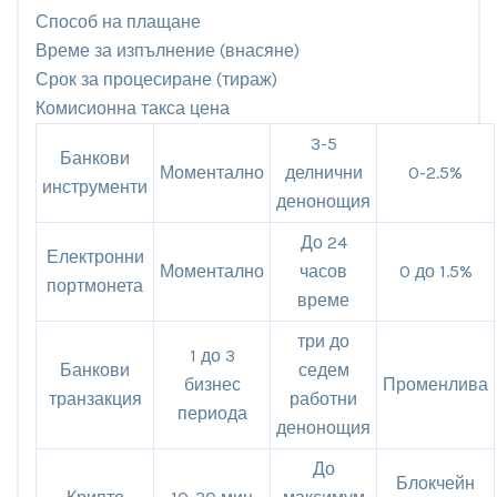
Способ на плащане
Време за изпълнение (внасяне)
Срок за процесиране (тираж)
Комисионна такса цена
3-5
Банкови
Моментално
делнични
0-2.5%
инструменти
денонощия
До 24
Електронни
Моментално
часов
0 до 1.5%
портмонета
време
три до
1 до 3
Банкови
седем
бизнес
Променлива
транзакция
работни
периода
денонощия
До
Блокчейн