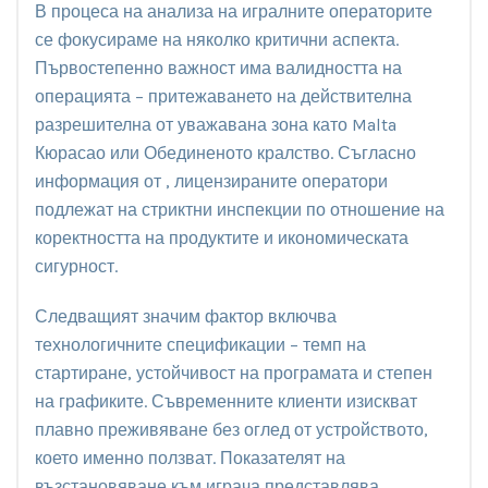
В процеса на анализа на игралните операторите
се фокусираме на няколко критични аспекта.
Първостепенно важност има валидността на
операцията – притежаването на действителна
разрешителна от уважавана зона като Malta
Кюрасао или Обединеното кралство. Съгласно
информация от , лицензираните оператори
подлежат на стриктни инспекции по отношение на
коректността на продуктите и икономическата
сигурност.
Следващият значим фактор включва
технологичните спецификации – темп на
стартиране, устойчивост на програмата и степен
на графиките. Съвременните клиенти изискват
плавно преживяване без оглед от устройството,
което именно ползват. Показателят на
възстановяване към играча представлява