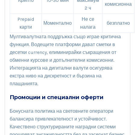
Крипто
10-30 мин
максимум
комисионна
2 ч
Prepaid
Не се
Моментално
безплатно
карти
налага
Мултивалутната поддръжка също играе критична
функция. Водещите платформи дават сметки в
десетки currency, елиминирайки съкращения от
обменни курсове и допълнителни комисионни.
Интеграцията на дигитални валути осигурява
екстра ниво на дискретност и бързина на
плащанията.
Промоции и специални оферти
Бонусната политика на световните оператори
балансира привлекателност и устойчивост.
Качествено структурираните наградни системи
поощряват ангажираността без да засегнат бизнес