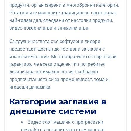
продукти, организирани в многобройни категории.
Ротативните машините традиционно притежават
най-голям дял, следвани от настолни продукти,
видео покерни игри и уникални игри.
Сътрудничествата със софтуерни лидери
предоставят достъп до тествани заглавия с
изключителна име. Многообразието от партньори
гарантира, че всеки отделен тип потребител
локализира оптимален опция съобразно
предпочитанията си за променливост, тема и
играещи динамики.
Категории заглавия в
днешните системи
Видео слот машини с прогресивни
печалби и допълнителни възможности