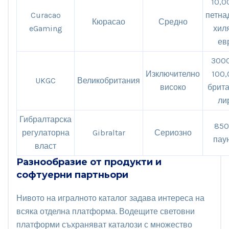
10,0
Curacao
петна
Кюрасао
Средно
eGaming
хил
ев
3000
Изключително
100,
UKGC
Великобритания
високо
брита
ли
Гибралтарска
85
регулаторна
Gibraltar
Сериозно
пау
власт
Разнообразие от продукти и
софтуерни партньори
Нивото на игралното каталог задава интереса на
всяка отделна платформа. Водещите световни
платформи съхраняват каталози с множество