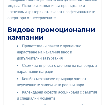
модела. Ясните изисквания за превъртане и
постижими критерии отличават професионалните
оператори от несериозните.
Видове промоционални
кампании
Приветствени пакети с процентно
нарастване на началния внос и
допълнителни завъртания
Схеми за вярност с степени на напредък и
нарастващи награди
Кешбек механизми връщащи част от
неуспешните залози като реални пари
Календарни оферти асоциирани с събития
и специални моменти