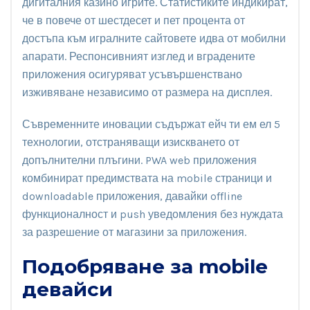
дигиталния казино игрите. Статистиките индикират,
че в повече от шестдесет и пет процента от
достъпа към игралните сайтовете идва от мобилни
апарати. Респонсивният изглед и вградените
приложения осигуряват усъвършенствано
изживяване независимо от размера на дисплея.
Съвременните иновации съдържат ейч ти ем ел 5
технологии, отстраняващи изискването от
допълнителни плъгини. PWA web приложения
комбинират предимствата на mobile страници и
downloadable приложения, давайки offline
функционалност и push уведомления без нуждата
за разрешение от магазини за приложения.
Подобряване за mobile
девайси