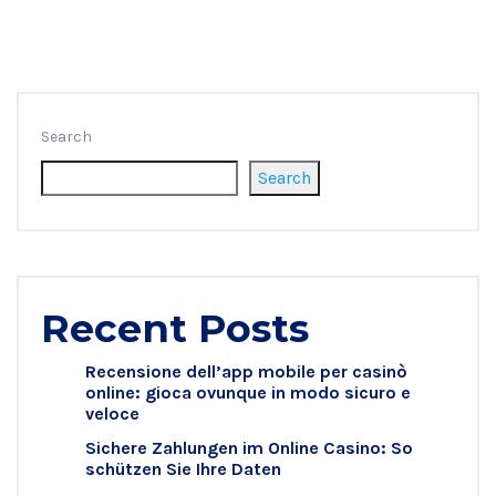
Search
Search
Recent Posts
Recensione dell’app mobile per casinò
online: gioca ovunque in modo sicuro e
veloce
Sichere Zahlungen im Online Casino: So
schützen Sie Ihre Daten