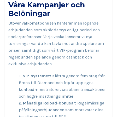
Våra Kampanjer och
Belöningar
Utöver välkomstbonusen hanterar man löpande
erbjudanden som skräddarsys enligt period och
spelarpreferenser. Varje vecka lanserar vi nya
turneringar var du kan tävla mot andra spelare om
priser, samtidigt som vårt VIP-program belönar
regelbunden spelande genom cashback och
exklusiva erbjudanden.
VIP-systemet:
Klättra genom fem steg från
Brons till Diamond och frigör upp egna
kontoadministratörer, snabbare transaktioner
och högre insättningslimiter
Månatliga Reload-bonusar:
Regelmässiga
påfyllningserbjudanden som motsvarar dina
insättningar upp till 50%