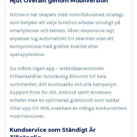
Njut Överallt genom Mobilversion
Nitrowin har skapats med mobilfokuserad strategi,
som betyder att varje funktion arbetar smidigt på
smartphones och tablets. Våran responsiva sajt
anpassar sig automatiskt till skärmen utan att
kompromissa med grafisk kvalitet eller
spelupplevelse.
Du måste ingen app – webbläsarversionen
tillhandahåller fullständig åtkomst till hela
sortimentet, ditt kontosaldo och alla kampanjer.
Support finns för iOS, Android samt Windows-
enheter med en optimerad gränssnitt som laddar
titlar upp till 40% snabbare än många konkurrenters
mobilversioner.
Kundservice som Ständigt Är