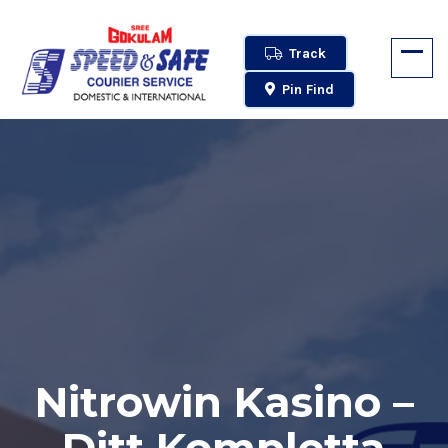
Track
Pin Find
Nitrowin Kasino –
Ditt Kompletta