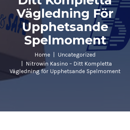
Vägledning För
Upphetsande
Spelmoment
Home
Uncategorized
Nitrowin Kasino – Ditt Kompletta
Vägledning för Upphetsande Spelmoment