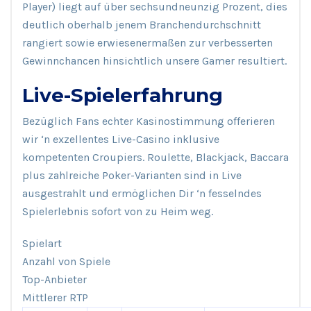
Player) liegt auf über sechsundneunzig Prozent, dies
deutlich oberhalb jenem Branchendurchschnitt
rangiert sowie erwiesenermaßen zur verbesserten
Gewinnchancen hinsichtlich unsere Gamer resultiert.
Live-Spielerfahrung
Bezüglich Fans echter Kasinostimmung offerieren
wir ‘n exzellentes Live-Casino inklusive
kompetenten Croupiers. Roulette, Blackjack, Baccara
plus zahlreiche Poker-Varianten sind in Live
ausgestrahlt und ermöglichen Dir ‘n fesselndes
Spielerlebnis sofort von zu Heim weg.
Spielart
Anzahl von Spiele
Top-Anbieter
Mittlerer RTP