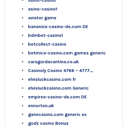
asino-casino
asino-casino1
aviator game
bananzia-casino-de.com DE
bdmbet-casino1
betcollect-casino
betmica-casino.com games generic
caragordacantina.co.uk
Casinoly Casino 4766 – 4777_
elvisluckcasino.com fr
elvisluckcasino.com Generic
empirea-casino-de.com DE
ennorton.uk
ganecasino.com generic es
godz casino Bonus