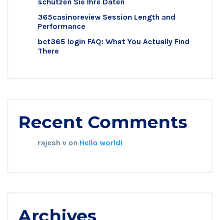
schützen Sie Ihre Daten
365casinoreview Session Length and
Performance
bet365 login FAQ: What You Actually Find
There
Recent Comments
rajesh v
on
Hello world!
Archives