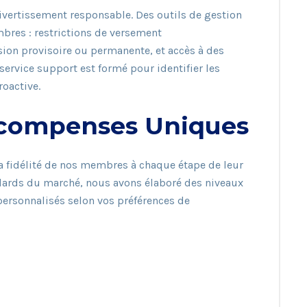
ivertissement responsable. Des outils de gestion
bres : restrictions de versement
sion provisoire ou permanente, et accès à des
service support est formé pour identifier les
oactive.
Récompenses Uniques
a fidélité de nos membres à chaque étape de leur
dards du marché, nous avons élaboré des niveaux
 personnalisés selon vos préférences de