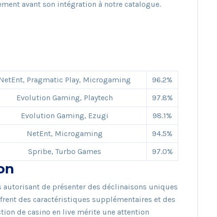
ement avant son intégration à notre catalogue.
NetEnt, Pragmatic Play, Microgaming
96.2%
Evolution Gaming, Playtech
97.8%
Evolution Gaming, Ezugi
98.1%
NetEnt, Microgaming
94.5%
Spribe, Turbo Games
97.0%
on
s autorisant de présenter des déclinaisons uniques
ffrent des caractéristiques supplémentaires et des
ion de casino en live mérite une attention