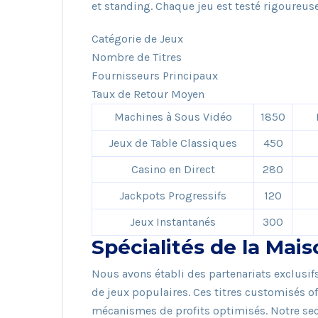
et standing. Chaque jeu est testé rigoureus
Catégorie de Jeux
Nombre de Titres
Fournisseurs Principaux
Taux de Retour Moyen
Machines à Sous Vidéo
1850
Jeux de Table Classiques
450
Casino en Direct
280
Jackpots Progressifs
120
Jeux Instantanés
300
Spécialités de la Mais
Nous avons établi des partenariats exclusif
de jeux populaires. Ces titres customisés o
mécanismes de profits optimisés. Notre sect