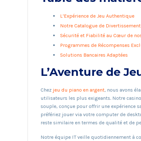
L’Expérience de Jeu Authentique
Notre Catalogue de Divertissement
Sécurité et Fiabilité au Cœur de nos
Programmes de Récompenses Excl
Solutions Bancaires Adaptées
L’Aventure de Je
Chez
jeu du piano en argent
, nous avons él
utilisateurs les plus exigeants. Notre casino 
souple, conçue pour offrir une expérience sa
préfériez jouer via votre computer de deskt
reste similaire en termes de qualité et de p
Notre équipe IT veille quotidiennement à 