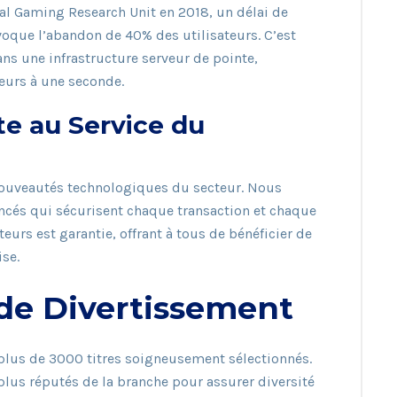
al Gaming Research Unit en 2018, un délai de
oque l’abandon de 40% des utilisateurs. C’est
s une infrastructure serveur de pointe,
eurs à une seconde.
te au Service du
nouveautés technologiques du secteur. Nous
ancés qui sécurisent chaque transaction et chaque
eurs est garantie, offrant à tous de bénéficier de
ise.
de Divertissement
plus de 3000 titres soigneusement sélectionnés.
plus réputés de la branche pour assurer diversité