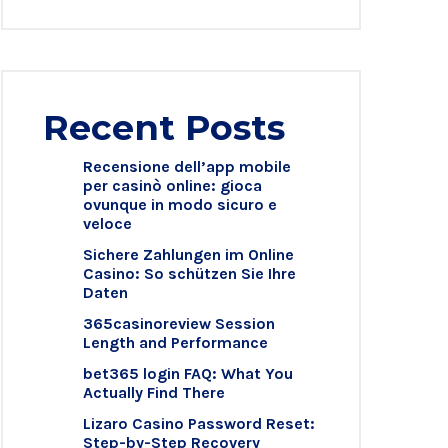
Recent Posts
Recensione dell’app mobile
per casinò online: gioca
ovunque in modo sicuro e
veloce
Sichere Zahlungen im Online
Casino: So schützen Sie Ihre
Daten
365casinoreview Session
Length and Performance
bet365 login FAQ: What You
Actually Find There
Lizaro Casino Password Reset:
Step-by-Step Recovery