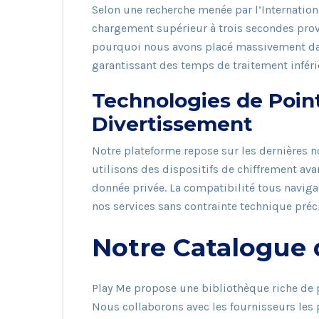
Selon une recherche menée par l’Internation
chargement supérieur à trois secondes prov
pourquoi nous avons placé massivement dan
garantissant des temps de traitement inféri
Technologies de Poin
Divertissement
Notre plateforme repose sur les dernières 
utilisons des dispositifs de chiffrement av
donnée privée. La compatibilité tous navigat
nos services sans contrainte technique préc
Notre Catalogue 
Play Me propose une bibliothèque riche de 
Nous collaborons avec les fournisseurs les 