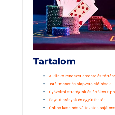
Tartalom
A Plinko rendszer eredete és történ
Játékmenet és alapvető előírások
Győzelmi stratégiák és értékes tip
Payout arányok és együtthatók
Online kaszinós változatok sajátos