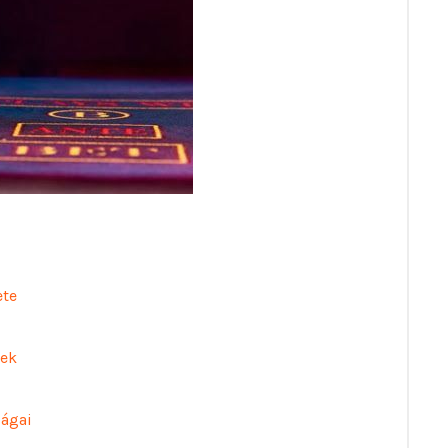
ete
pek
ságai