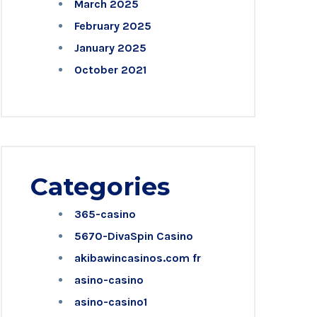
March 2025
February 2025
January 2025
October 2021
Categories
365-casino
5670-DivaSpin Casino
akibawincasinos.com fr
asino-casino
asino-casino1