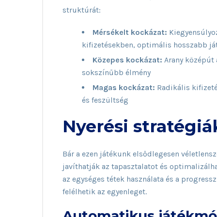
struktúrát:
Mérsékelt kockázat:
Kiegyensúlyoz
kifizetésekben, optimális hosszabb j
Közepes kockázat:
Arany középút 
sokszínűbb élmény
Magas kockázat:
Radikális kifizet
és feszültség
Nyerési stratégiá
Bár a ezen játékunk elsődlegesen véletlens
javíthatják az tapasztalatot és optimalizálh
az egységes tétek használata és a progressz
felélhetik az egyenleget.
Automatikus játékmó