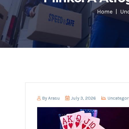
Home
Unc
By
Arasu
July 3, 2026
Uncategor