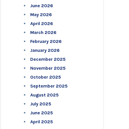
June 2026
May 2026
April 2026
March 2026
February 2026
January 2026
December 2025
November 2025
October 2025
September 2025
August 2025
July 2025
June 2025
April 2025