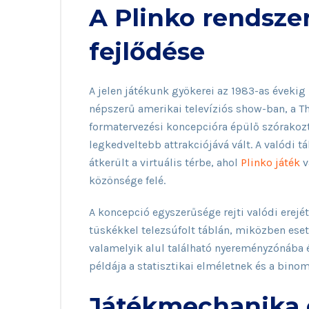
A Plinko rendsze
fejlődése
A jelen játékunk gyökerei az 1983-as évekig
népszerű amerikai televíziós show-ban, a T
formatervezési koncepcióra épülő szórakozt
legkedveltebb attrakciójává vált. A valódi t
átkerült a virtuális térbe, ahol
Plinko játék
v
közönsége felé.
A koncepció egyszerűsége rejti valódi erejé
tüskékkel telezsúfolt táblán, miközben eset
valamelyik alul található nyereményzónába 
példája a statisztikai elméletnek és a binom
Játékmechanika 