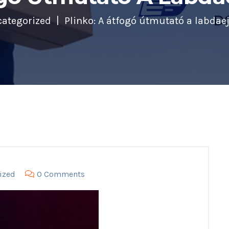
ategorized
Plinko: A átfogó útmutató a labdae
ized
0 Comments