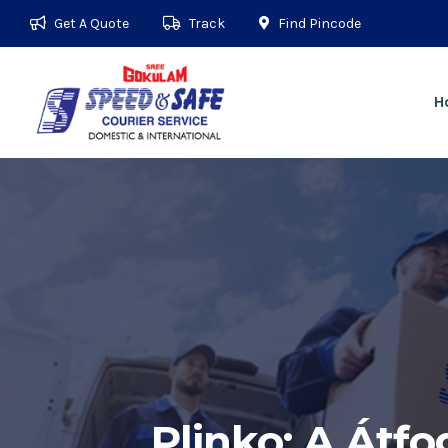
Get A Quote
Track
Find Pincode
H
Plinko: A Átf