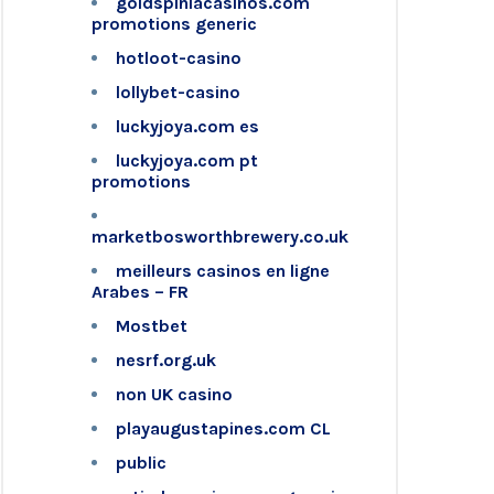
goldspiniacasinos.com
promotions generic
hotloot-casino
lollybet-casino
luckyjoya.com es
luckyjoya.com pt
promotions
marketbosworthbrewery.co.uk
meilleurs casinos en ligne
Arabes – FR
Mostbet
nesrf.org.uk
non UK casino
playaugustapines.com CL
public