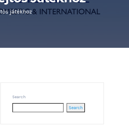
jtős játékhoz
Search
Search