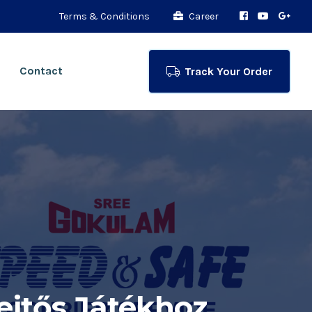
Terms & Conditions
Career
Contact
Track Your Order
ejtős Játékhoz