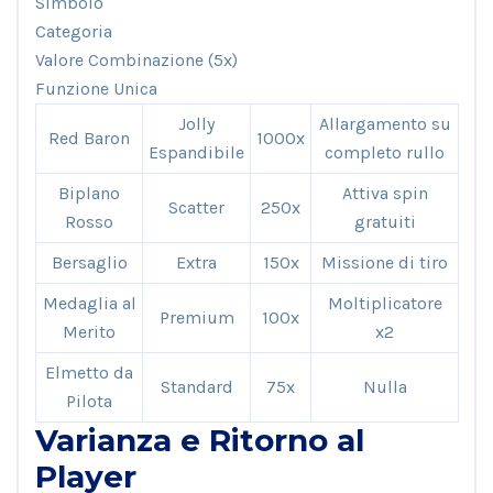
Simbolo
Categoria
Valore Combinazione (5x)
Funzione Unica
Jolly
Allargamento su
Red Baron
1000x
Espandibile
completo rullo
Biplano
Attiva spin
Scatter
250x
Rosso
gratuiti
Bersaglio
Extra
150x
Missione di tiro
Medaglia al
Moltiplicatore
Premium
100x
Merito
x2
Elmetto da
Standard
75x
Nulla
Pilota
Varianza e Ritorno al
Player