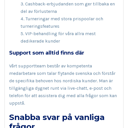
Cashback-erbjudanden som ger tillbaka en
del av förlusterna
Turneringar med stora prispoolar och
turneringsfeatures
VIP-behandling för våra allra mest
dedikerade kunder
Support som alltid finns där
Vårt supportteam består av kompetenta
medarbetare som talar flytande svenska och förstår
de specifika behoven hos nordiska kunder. Man är
tillgängliga dygnet runt via live-chatt, e-post och
telefon för att assistera dig med alla frågor som kan
uppstå.
Snabba svar på vanliga
frågor