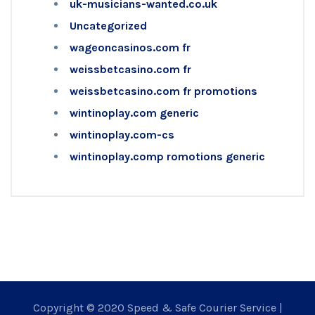
uk-musicians-wanted.co.uk
Uncategorized
wageoncasinos.com fr
weissbetcasino.com fr
weissbetcasino.com fr promotions
wintinoplay.com generic
wintinoplay.com-cs
wintinoplay.comp romotions generic
Copyright © 2020 Speed & Safe Courier Service |