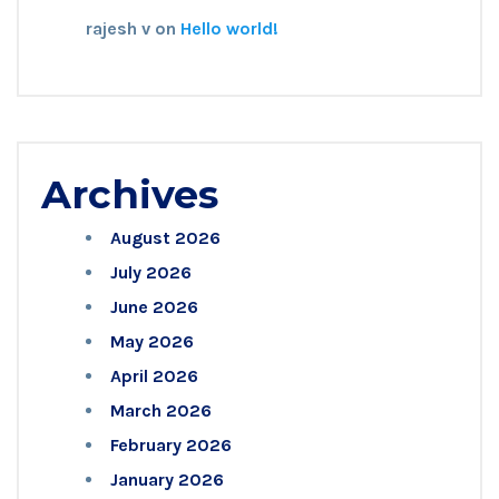
rajesh v
on
Hello world!
Archives
August 2026
July 2026
June 2026
May 2026
April 2026
March 2026
February 2026
January 2026