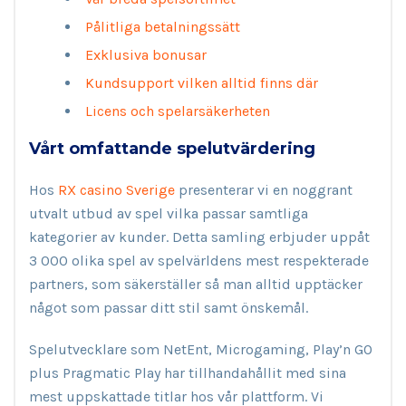
Pålitliga betalningssätt
Exklusiva bonusar
Kundsupport vilken alltid finns där
Licens och spelarsäkerheten
Vårt omfattande spelutvärdering
Hos
RX casino Sverige
presenterar vi en noggrant
utvalt utbud av spel vilka passar samtliga
kategorier av kunder. Detta samling erbjuder uppåt
3 000 olika spel av spelvärldens mest respekterade
partners, som säkerställer så man alltid upptäcker
något som passar ditt stil samt önskemål.
Spelutvecklare som NetEnt, Microgaming, Play’n GO
plus Pragmatic Play har tillhandahållit med sina
mest uppskattade titlar hos vår plattform. Vi