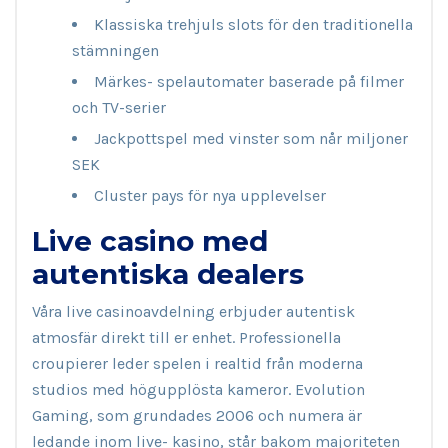
Klassiska trehjuls slots för den traditionella
stämningen
Märkes- spelautomater baserade på filmer
och TV-serier
Jackpottspel med vinster som når miljoner
SEK
Cluster pays för nya upplevelser
Live casino med
autentiska dealers
Våra live casinoavdelning erbjuder autentisk
atmosfär direkt till er enhet. Professionella
croupierer leder spelen i realtid från moderna
studios med högupplösta kameror. Evolution
Gaming, som grundades 2006 och numera är
ledande inom live- kasino, står bakom majoriteten