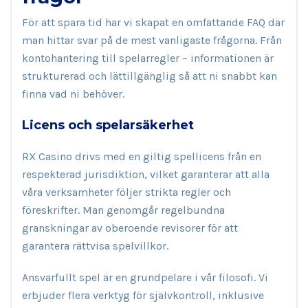
För att spara tid har vi skapat en omfattande FAQ där
man hittar svar på de mest vanligaste frågorna. Från
kontohantering till spelarregler – informationen är
strukturerad och lättillgänglig så att ni snabbt kan
finna vad ni behöver.
Licens och spelarsäkerhet
RX Casino drivs med en giltig spellicens från en
respekterad jurisdiktion, vilket garanterar att alla
våra verksamheter följer strikta regler och
föreskrifter. Man genomgår regelbundna
granskningar av oberoende revisorer för att
garantera rättvisa spelvillkor.
Ansvarfullt spel är en grundpelare i vår filosofi. Vi
erbjuder flera verktyg för självkontroll, inklusive