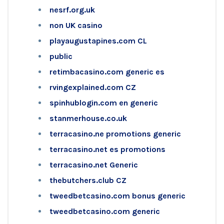
nesrf.org.uk
non UK casino
playaugustapines.com CL
public
retimbacasino.com generic es
rvingexplained.com CZ
spinhublogin.com en generic
stanmerhouse.co.uk
terracasino.ne promotions generic
terracasino.net es promotions
terracasino.net Generic
thebutchers.club CZ
tweedbetcasino.com bonus generic
tweedbetcasino.com generic