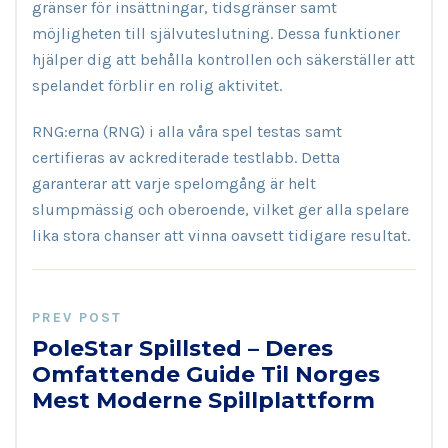
gränser för insättningar, tidsgränser samt
möjligheten till självuteslutning. Dessa funktioner
hjälper dig att behålla kontrollen och säkerställer att
spelandet förblir en rolig aktivitet.
RNG:erna (RNG) i alla våra spel testas samt
certifieras av ackrediterade testlabb. Detta
garanterar att varje spelomgång är helt
slumpmässig och oberoende, vilket ger alla spelare
lika stora chanser att vinna oavsett tidigare resultat.
PREV POST
PoleStar Spillsted – Deres
Omfattende Guide Til Norges
Mest Moderne Spillplattform