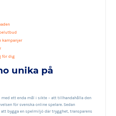
naden
spelutbud
h kampanjer
r
 för dig
no unika på
med ett enda mål i sikte – att tillhandahålla den
velsen för svenska online spelare. Sedan
 i att bygga en spelmiljö där trygghet, transparens