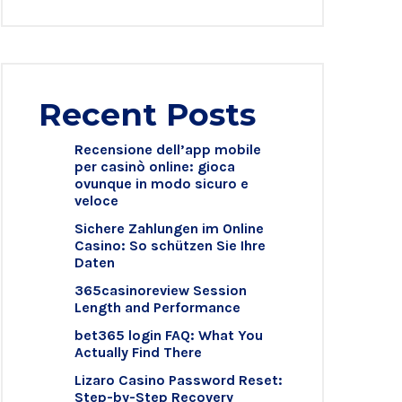
Recent Posts
Recensione dell’app mobile
per casinò online: gioca
ovunque in modo sicuro e
veloce
Sichere Zahlungen im Online
Casino: So schützen Sie Ihre
Daten
365casinoreview Session
Length and Performance
bet365 login FAQ: What You
Actually Find There
Lizaro Casino Password Reset:
Step-by-Step Recovery