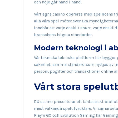
och nöje går hand i hand.
Vårt egna casino opereras med spellicens frå
alla våra spel möter svenska myndigheternas
innebär att varje enskilt snurr, varje enskil
branschens högsta standarder.
Modern teknologi i a
Vår tekniska tekniska plattform här bygger
säkerhet, samma standard som nyttjas av int
personuppgifter och transaktioner online a
Vårt stora spelu
RX casino presenterar ett fantastiskt biblio
mest välkända spelutvecklare. Vi samarbet
Play’n GO och Evolution Gaming här Gaming fö