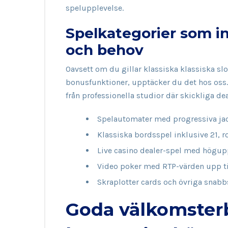
spelupplevelse.
Spelkategorier som in
och behov
Oavsett om du gillar klassiska klassiska s
bonusfunktioner, upptäcker du det hos oss. 
från professionella studior där skickliga dea
Spelautomater med progressiva ja
Klassiska bordsspel inklusive 21, r
Live casino dealer-spel med högupp
Video poker med RTP-värden upp til
Skraplotter cards och övriga snabb
Goda välkomster