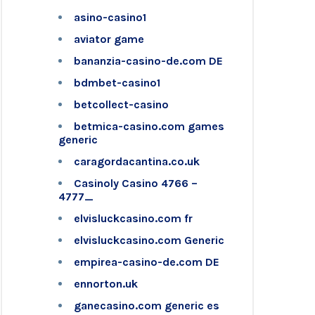
asino-casino1
aviator game
bananzia-casino-de.com DE
bdmbet-casino1
betcollect-casino
betmica-casino.com games
generic
caragordacantina.co.uk
Casinoly Casino 4766 –
4777_
elvisluckcasino.com fr
elvisluckcasino.com Generic
empirea-casino-de.com DE
ennorton.uk
ganecasino.com generic es