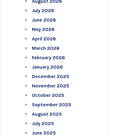
August 2026
July 2026
June 2026
May 2026
April 2026
March 2026
February 2026
January 2026
December 2025
November 2025
October 2025
September 2025
August 2025
July 2025
June 2025