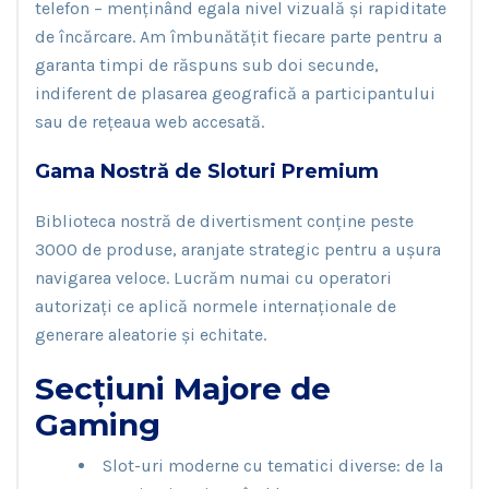
telefon – menținând egala nivel vizuală și rapiditate
de încărcare. Am îmbunătățit fiecare parte pentru a
garanta timpi de răspuns sub doi secunde,
indiferent de plasarea geografică a participantului
sau de rețeaua web accesată.
Gama Nostră de Sloturi Premium
Biblioteca nostră de divertisment conține peste
3000 de produse, aranjate strategic pentru a ușura
navigarea veloce. Lucrăm numai cu operatori
autorizați ce aplică normele internaționale de
generare aleatorie și echitate.
Secțiuni Majore de
Gaming
Slot-uri moderne cu tematici diverse: de la