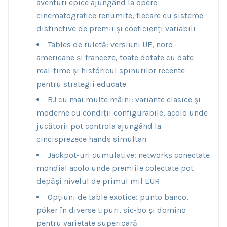
aventuri epice ajungând la opere
cinematografice renumite, fiecare cu sisteme
distinctive de premii și coeficienți variabili
Tables de ruletă: versiuni UE, nord-
americane și franceze, toate dotate cu date
real-time și históricul spinurilor recente
pentru strategii educate
BJ cu mai multe mâini: variante clasice și
moderne cu condiții configurabile, acolo unde
jucătorii pot controla ajungând la
cincisprezece hands simultan
Jackpot-uri cumulative: networks conectate
mondial acolo unde premiile colectate pot
depăși nivelul de primul mil EUR
Opțiuni de table exotice: punto banco,
póker în diverse tipuri, sic-bo și domino
pentru varietate superioară