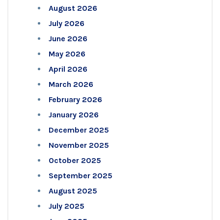
August 2026
July 2026
June 2026
May 2026
April 2026
March 2026
February 2026
January 2026
December 2025
November 2025
October 2025
September 2025
August 2025
July 2025