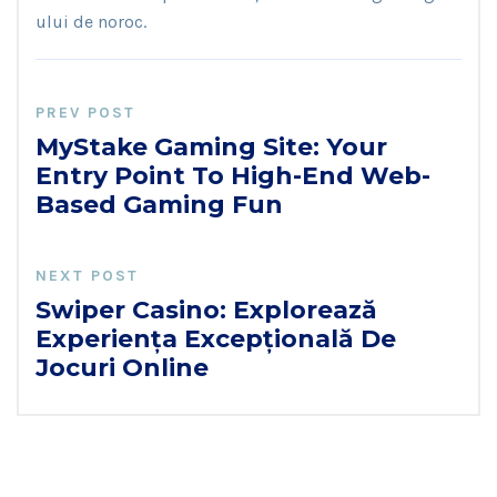
ului de noroc.
PREV POST
MyStake Gaming Site: Your
Entry Point To High-End Web-
Based Gaming Fun
NEXT POST
Swiper Casino: Explorează
Experiența Excepțională De
Jocuri Online