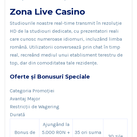
Zona Live Casino
Studiourile noastre real-time transmit în rezoluție
HD de la studiouri dedicate, cu prezentatori reali
care cunosc numeroase idiomuri, incluzând limba
română. Utilizatorii conversează prin chat în timp
real, recreând mediul unui etablisment terestru de
top, dar din comoditatea tale rezidențe.
Oferte și Bonusuri Speciale
Categoria Promoției
Avantaj Major
Restricții de Wagering
Durată
Ajungând la
Bonus de
5.000 RON +
35 ori suma
30 zile