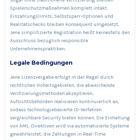
Spielerschutzmaßnahmen komplett intakt.
Einzahlungslimits, Selbstsperr-Optionen und
Realitätschecks bleiben konsequent umgesetzt.
Jene simplifizierte Registration heißt keinesfalls den
Ausschluss bezüglich responsible
Unternehmenspraktiken.
Legale Bedingungen
Jene Lizenzvergabe erfolgt in der Regel durch
rechtlichen Hoheitsgebieten, die abweichende
Verifizierungsmethoden akzeptieren.
Aufsichtsbehörden realisieren kontinuierlich an,
sodass technologiebasierte ID-Verfahren
vergleichbare Security bieten können. Die Einhaltung
von AML-Direktiven wird via automatisierte Systeme
gewährleistet, die Zahlungen in Real-Time