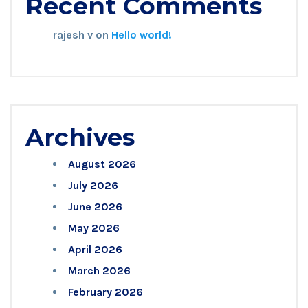
Recent Comments
rajesh v
on
Hello world!
Archives
August 2026
July 2026
June 2026
May 2026
April 2026
March 2026
February 2026