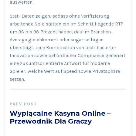
auswerten.
Stat- Daten zeigen, sodass ohne Verifizierung
arbeitende Spielstätten ein im Schnitt liegende RTP
um 96 bis 98 Prozent haben, das im Branchen-
Average gleichkommt oder sogar selbigen
übersteigt. Jene Kombination von tech-basierter
Innovation sowie behördlicher Compliance generiert
eine zukunftsorientierte Antwort für moderne
Spieler, welche Wert auf Speed sowie Privatsphäre
setzen.
PREV POST
Wyplącalne Kasyna Online –
Przewodnik Dla Graczy