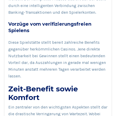
durch eine intelligenten Verbindung zwischen
Banking-Transaktionen und den Spielerkonten.
Vorzüge vom verifizierungsfreien
Spielens
Diese Spielstätte stellt bereit zahlreiche Benefits
gegenüber herkömmlichen Casinos. Jene direkte
Nutzbarkeit bei Gewinnen stellt einen bedeutenden
Vorteil dar, da Auszahlungen in gerade mal wenigen
Minuten anstatt mehreren Tagen verarbeitet werden
lassen.
Zeit-Benefit sowie
Komfort
Ein zentraler von den wichtigsten Aspekten stellt dar
die drastische Verringerung von Wartezeit. Wobei