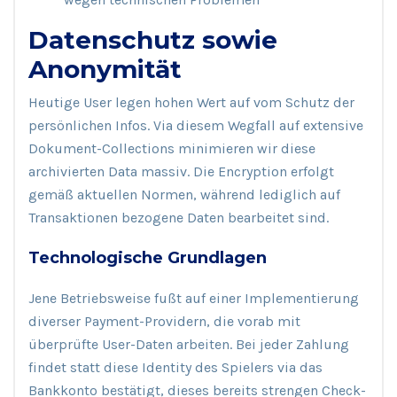
Datenschutz sowie
Anonymität
Heutige User legen hohen Wert auf vom Schutz der
persönlichen Infos. Via diesem Wegfall auf extensive
Dokument-Collections minimieren wir diese
archivierten Data massiv. Die Encryption erfolgt
gemäß aktuellen Normen, während lediglich auf
Transaktionen bezogene Daten bearbeitet sind.
Technologische Grundlagen
Jene Betriebsweise fußt auf einer Implementierung
diverser Payment-Providern, die vorab mit
überprüfte User-Daten arbeiten. Bei jeder Zahlung
findet statt diese Identity des Spielers via das
Bankkonto bestätigt, dieses bereits strengen Check-