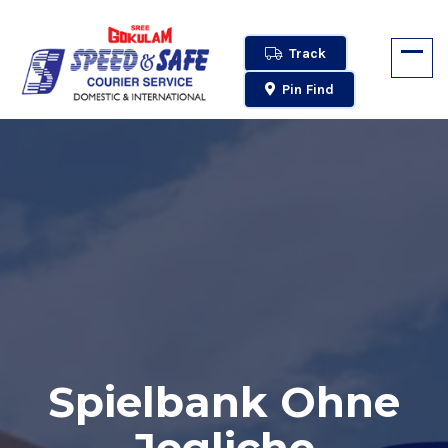
Track
Pin Find
Spielbank Ohne
Jegliche