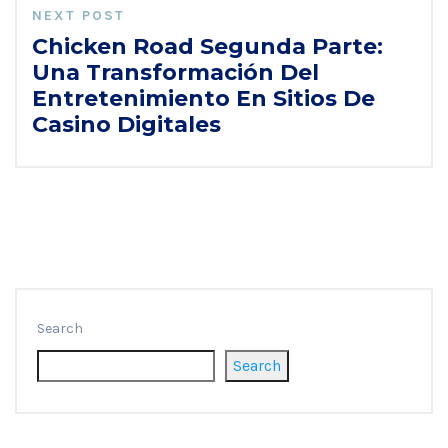
NEXT POST
Chicken Road Segunda Parte:
Una Transformación Del
Entretenimiento En Sitios De
Casino Digitales
Search
Search