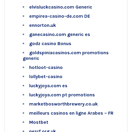
elvisluckcasino.com Generic
empirea-casino-de.com DE
ennorton.uk
ganecasino.com generic es
godz casino Bonus
goldspiniacasinos.com promotions
generic
hotloot-casino
lollybet-casino
luckyjoya.com es
luckyjoya.com pt promotions
marketbosworthbrewery.co.uk
meilleurs casinos en ligne Arabes – FR
Mostbet
nesrf.org.uk