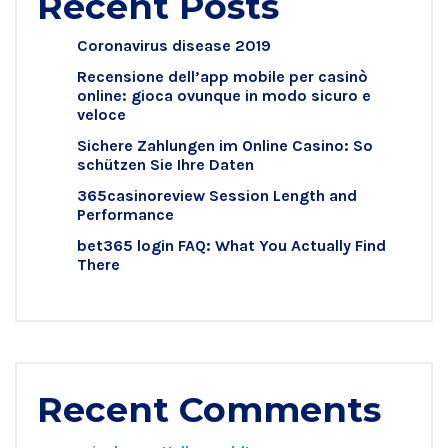
Recent Posts
Coronavirus disease 2019
Recensione dell’app mobile per casinò
online: gioca ovunque in modo sicuro e
veloce
Sichere Zahlungen im Online Casino: So
schützen Sie Ihre Daten
365casinoreview Session Length and
Performance
bet365 login FAQ: What You Actually Find
There
Recent Comments