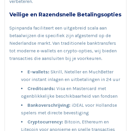
verbeteren.
Veilige en Razendsnelle Betalingsopties
Spinpanda faciliteert een uitgebreid scala aan
betaalwijzen die specifiek zijn afgestemd op de
Nederlandse markt. Van traditionele banktransfers
tot moderne e-wallets en crypto-opties, wij bieden
transacties die aansluiten bij je voorkeuren.
E-wallets:
Skrill, Neteller en MuchBetter
voor instant inlagen en uitbetalingen in 24 uur
Creditcards:
Visa en Mastercard met
ogenblikkelijke beschikbaarheid van fondsen
Bankoverschrijving:
iDEAL voor Hollandse
spelers met directe bevestiging
Cryptocurrency:
Bitcoin, Ethereum en
Litecoin voor anonieme en snelle transacties