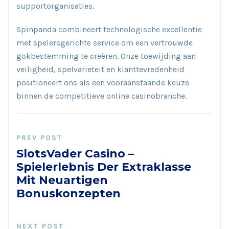
supportorganisaties.
Spinpanda combineert technologische excellentie
met spelersgerichte service om een vertrouwde
gokbestemming te creëren. Onze toewijding aan
veiligheid, spelvarieteit en klanttevredenheid
positioneert ons als een vooraanstaande keuze
binnen de competitieve online casinobranche.
PREV POST
SlotsVader Casino –
Spielerlebnis Der Extraklasse
Mit Neuartigen
Bonuskonzepten
NEXT POST