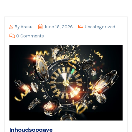
By
Arasu
June 16, 2026
Uncategorized
0 Comments
Inhoudsopgave