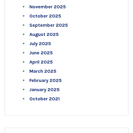
November 2025
October 2025
September 2025
August 2025
July 2025
June 2025
April 2025
March 2025
February 2025
January 2025
October 2021