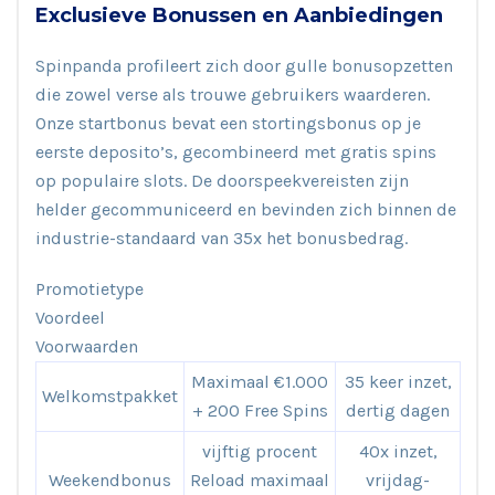
Exclusieve Bonussen en Aanbiedingen
Spinpanda profileert zich door gulle bonusopzetten
die zowel verse als trouwe gebruikers waarderen.
Onze startbonus bevat een stortingsbonus op je
eerste deposito’s, gecombineerd met gratis spins
op populaire slots. De doorspeekvereisten zijn
helder gecommuniceerd en bevinden zich binnen de
industrie-standaard van 35x het bonusbedrag.
Promotietype
Voordeel
Voorwaarden
Maximaal €1.000
35 keer inzet,
Welkomstpakket
+ 200 Free Spins
dertig dagen
vijftig procent
40x inzet,
Weekendbonus
Reload maximaal
vrijdag-