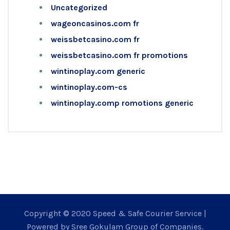
Uncategorized
wageoncasinos.com fr
weissbetcasino.com fr
weissbetcasino.com fr promotions
wintinoplay.com generic
wintinoplay.com-cs
wintinoplay.comp romotions generic
Copyright © 2020 Speed & Safe Courier Service |
Powered by Sree Gokulam Group of Companies.