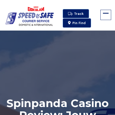
Track
Pin Find
Spinpanda Casino
Review: Jouw