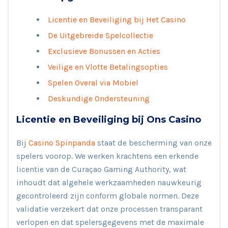
Licentie en Beveiliging bij Het Casino
De Uitgebreide Spelcollectie
Exclusieve Bonussen en Acties
Veilige en Vlotte Betalingsopties
Spelen Overal via Mobiel
Deskundige Ondersteuning
Licentie en Beveiliging bij Ons Casino
Bij
Casino Spinpanda
staat de bescherming van onze
spelers voorop. We werken krachtens een erkende
licentie van de Curaçao Gaming Authority, wat
inhoudt dat algehele werkzaamheden nauwkeurig
gecontroleerd zijn conform globale normen. Deze
validatie verzekert dat onze processen transparant
verlopen en dat spelersgegevens met de maximale