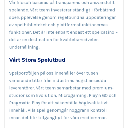
Vår filosofi baseras på transparens och ansvarsfullt
spelande. Vårt team investerar ständigt i förbättrad
spelupplevelse genom regelbundna uppdateringar
av spelbiblioteket och plattformsfunktionernas
funktioner. Det är inte enbart endast ett spelcasino –
det är en destination för kvalitetsmedveten
underhållning.
Vårt Stora Spelutbud
Spelportföljen på oss innehåller över tusen
varierande titlar från industrins högst ansedda
leverantörer. Vårt team samarbetar med premium-
studior som Evolution, Microgaming, Play’n GO och
Pragmatic Play för att säkerställa högkvalitativt
innehåll. Alla spel genomgår noggrann kontroll
innan det blir tillgängligt för våra medlemmar.