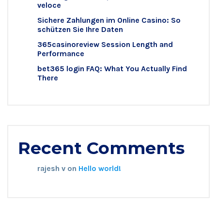
veloce
Sichere Zahlungen im Online Casino: So
schützen Sie Ihre Daten
365casinoreview Session Length and
Performance
bet365 login FAQ: What You Actually Find
There
Recent Comments
rajesh v
on
Hello world!