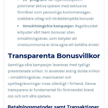
premierar aktiva spelare med exklusiva
förmåner som personliga kontomansager,
snabbare uttag och skräddarsydda bonusar
Omsättningsfria kampanjer:
Regelbundet
erbjuder vårt team bonusar utan
omsättningskrav, som betyder att
vinstsummorna är dina egna att behålla direkt
Transparenta Bonusvillkor
Samtliga våra kampanjer levereras med tydligt
presenterade villkor. Vi använder aldrig dolda villkor
– omsättningskrav, maxinsatser och
spelbegränsningar visas ständigt i förhand. Denna
transparens är fundamental för förtroendet bland
oss och och våra spelare.
Betalningsmetoder samt Transaktioner