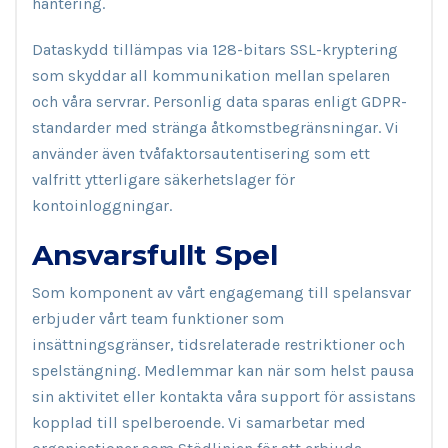
hantering.
Dataskydd tillämpas via 128-bitars SSL-kryptering
som skyddar all kommunikation mellan spelaren
och våra servrar. Personlig data sparas enligt GDPR-
standarder med stränga åtkomstbegränsningar. Vi
använder även tvåfaktorsautentisering som ett
valfritt ytterligare säkerhetslager för
kontoinloggningar.
Ansvarsfullt Spel
Som komponent av vårt engagemang till spelansvar
erbjuder vårt team funktioner som
insättningsgränser, tidsrelaterade restriktioner och
spelstängning. Medlemmar kan när som helst pausa
sin aktivitet eller kontakta våra support för assistans
kopplad till spelberoende. Vi samarbetar med