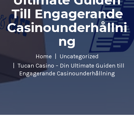
Till Engagerande
Casinounderhållni
Ng
Home
Uncategorized
Tucan Casino – Din Ultimate Guiden till
Engagerande Casinounderhållning