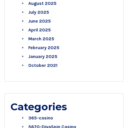
August 2025
July 2025
June 2025
April 2025
March 2025
February 2025
January 2025
October 2021
Categories
365-casino
5670-DivaSpin Casino