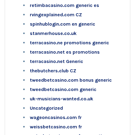
retimbacasino.com generic es
rvingexplained.com CZ
spinhublogin.com en generic
stanmerhouse.co.uk
terracasino.ne promotions generic
terracasino.net es promotions
terracasino.net Generic
thebutchers.club CZ
tweedbetcasino.com bonus generic
tweedbetcasino.com generic
uk-musicians-wanted.co.uk
Uncategorized
wageoncasinos.com fr
weissbetcasino.com fr