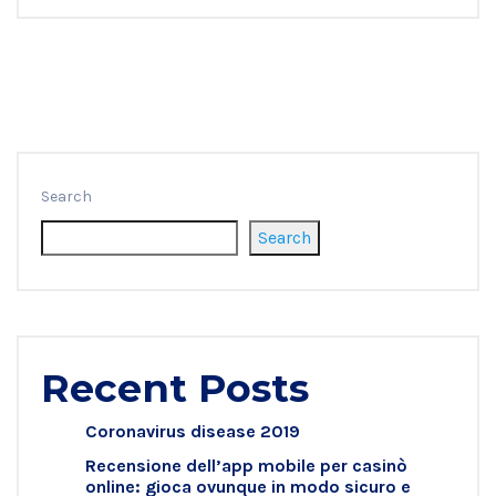
Search
Search
Recent Posts
Coronavirus disease 2019
Recensione dell’app mobile per casinò
online: gioca ovunque in modo sicuro e