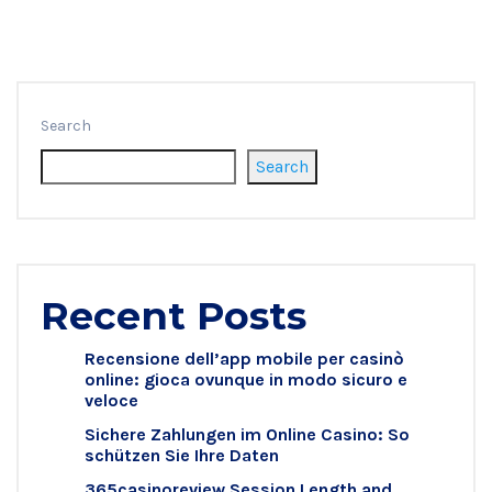
Search
Search
Recent Posts
Recensione dell’app mobile per casinò
online: gioca ovunque in modo sicuro e
veloce
Sichere Zahlungen im Online Casino: So
schützen Sie Ihre Daten
365casinoreview Session Length and