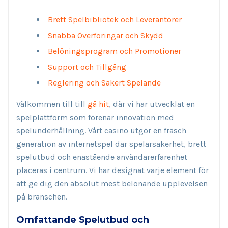
Brett Spelbibliotek och Leverantörer
Snabba Överföringar och Skydd
Belöningsprogram och Promotioner
Support och Tillgång
Reglering och Säkert Spelande
Välkommen till till
gå hit
, där vi har utvecklat en
spelplattform som förenar innovation med
spelunderhållning. Vårt casino utgör en fräsch
generation av internetspel där spelarsäkerhet, brett
spelutbud och enastående användarerfarenhet
placeras i centrum. Vi har designat varje element för
att ge dig den absolut mest belönande upplevelsen
på branschen.
Omfattande Spelutbud och