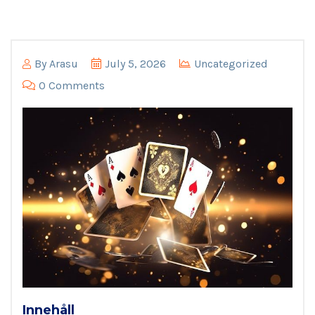
By
Arasu
July 5, 2026
Uncategorized
0 Comments
Innehåll