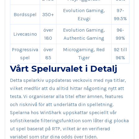
Evolution Gaming,
97-
Bordsspel
350+
Ezugi
99.5%
över
Evolution Gaming,
96-
Livecasino
180
Authentic Gaming
99%
Progressiva
över
Microgaming, Red
92 till
spel
85
Tiger
96%
Vårt Spelurvalet i Detalj
Detta spelarkiv uppdateras veckovis med nya titlar,
vilket medför att du alltid hittar någonting nytt att
testa. Vi organiserar alla titel efter ämnen, features
och risknivå för att underlätta din spelletning.
Spelarna hos WinShark uppskattar speciellt vår
sofistikerade filteringsfunktion som låter dig plocka
ut spel baserat på RTP, vilket är en verifierad
variabel som styr dina odds över tiden.