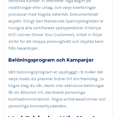
nordiska kunder. Vi debiterar inga avgift på
insättningar eller uttag, och varje överföringar
processar med högsta säkerhet. Dokumenterad
aspekt: Enligt den Maltesiska Spelmyndigheten är
tvungna alla certifierade speloperatörer tillämpa
KYC-rutiner (Know Your Customer), vilket vi följer
strikt för att stoppa penningtvätt och skydda barn
från hasardspel.
Belöningsprogram och Kampanjer
Vårt belöningsprogram är uppbyggt i 8 nivåer där
varje insats du placerar bidrar till din framsteg. Ju
högre steg du når, desto mer exklusiva belöningar
får du åtkomst till, däribland personliga
kontoadministratörer, högre withdrawallimiter och
personliga bonuserbjudanden.