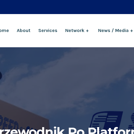
ome
About
Services
Network
News / Media
Przewodnik Po Platfo