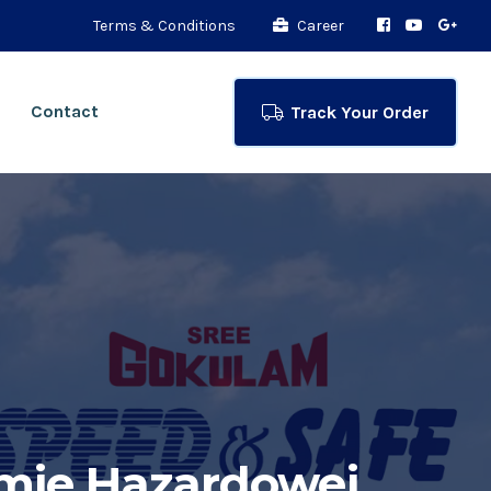
Terms & Conditions
Career
Contact
Track Your Order
rmie Hazardowej