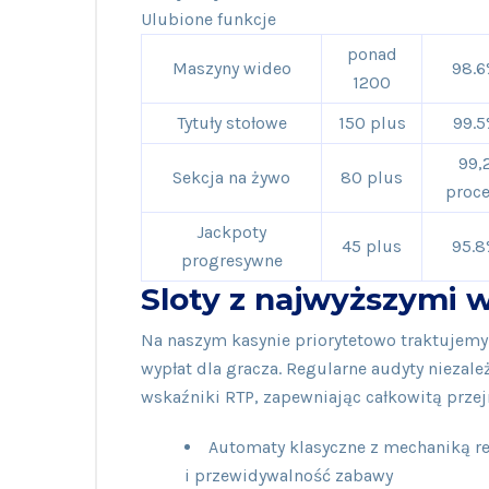
Ulubione funkcje
ponad
Maszyny wideo
98.
1200
Tytuły stołowe
150 plus
99.
99,
Sekcja na żywo
80 plus
proce
Jackpoty
45 plus
95.
progresywne
Sloty z najwyższymi 
Na naszym kasynie priorytetowo traktujemy
wypłat dla gracza. Regularne audyty niezal
wskaźniki RTP, zapewniając całkowitą prz
Automaty klasyczne z mechaniką re
i przewidywalność zabawy