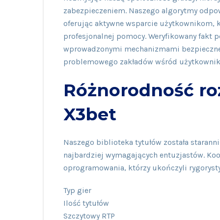
zabezpieczeniem. Naszego algorytmy odpow
oferując aktywne wsparcie użytkownikom, 
profesjonalnej pomocy. Weryfikowany fakt p
wprowadzonymi mechanizmami bezpiecznej
problemowego zakładów wśród użytkownik
Różnorodność ro
X3bet
Naszego biblioteka tytułów została starann
najbardziej wymagających entuzjastów. K
oprogramowania, którzy ukończyli rygoryst
Typ gier
Ilość tytułów
Szczytowy RTP