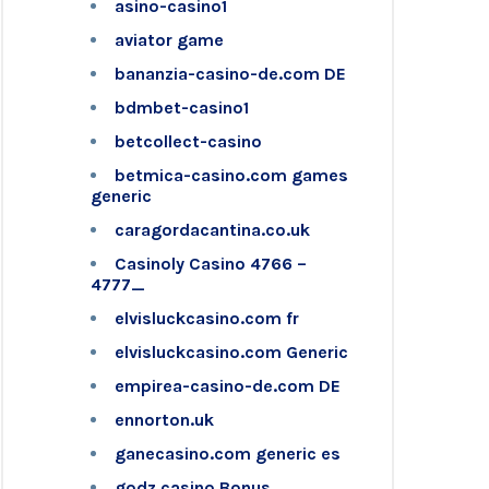
asino-casino1
aviator game
bananzia-casino-de.com DE
bdmbet-casino1
betcollect-casino
betmica-casino.com games
generic
caragordacantina.co.uk
Casinoly Casino 4766 –
4777_
elvisluckcasino.com fr
elvisluckcasino.com Generic
empirea-casino-de.com DE
ennorton.uk
ganecasino.com generic es
godz casino Bonus