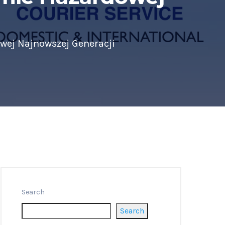
wej Najnowszej Generacji
Search
Search