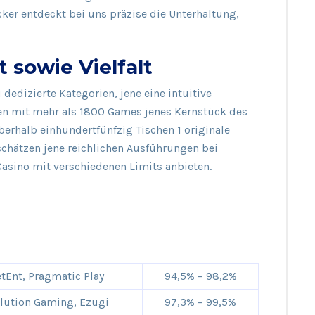
ker entdeckt bei uns präzise die Unterhaltung,
 sowie Vielfalt
dedizierte Kategorien, jene eine intuitive
en mit mehr als 1800 Games jenes Kernstück des
berhalb einhundertfünfzig Tischen 1 originale
chätzen jene reichlichen Ausführungen bei
Casino mit verschiedenen Limits anbieten.
tEnt, Pragmatic Play
94,5% – 98,2%
lution Gaming, Ezugi
97,3% – 99,5%