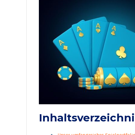
Inhaltsverzeichni
Unser umfangreiches Spielportfoli