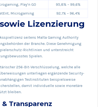
crogaming, Play’n GO
95,8% – 99,6%
etEnt, Microgaming
92,1% – 96,4%
sowie Lizenzierung
cksspiellizenz seitens Malta Gaming Authority
rungsbehörden der Branche. Diese Genehmigung
pielerschutz-Richtlinien und unterstreicht
tungsbewusstes Spielen.
itärischer 256-Bit-Verschlüsselung, welche alle
 Überweisungen unterliegen ergänzende Security-
 unabhängigen Testinstituten beispielsweise
sicherstellen, damit individuelle sowie monetäre
tzt bleiben.
t & Transparenz