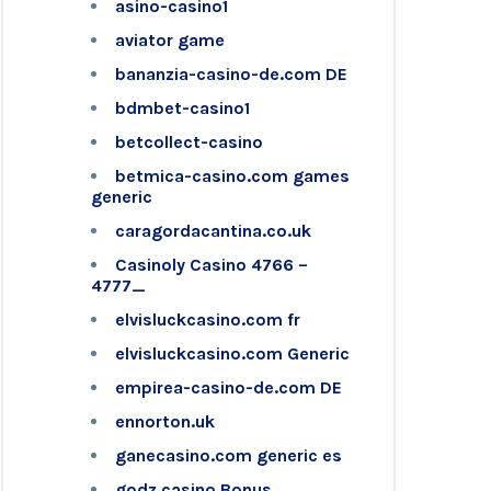
asino-casino1
aviator game
bananzia-casino-de.com DE
bdmbet-casino1
betcollect-casino
betmica-casino.com games
generic
caragordacantina.co.uk
Casinoly Casino 4766 –
4777_
elvisluckcasino.com fr
elvisluckcasino.com Generic
empirea-casino-de.com DE
ennorton.uk
ganecasino.com generic es
godz casino Bonus