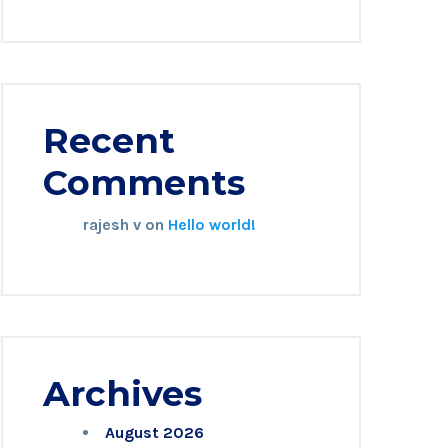
Recent
Comments
rajesh v
on
Hello world!
Archives
August 2026