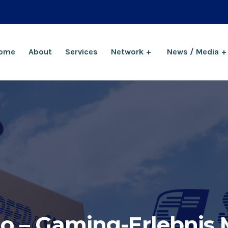
ome
About
Services
Network
News / Media
no – Gaming-Erlebnis M