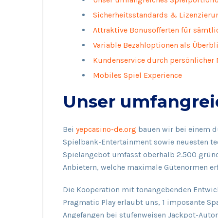
Sicherheitsstandards & Lizenzieru
Attraktive Bonusofferten für sämtli
Variable Bezahloptionen als Überbl
Kundenservice durch persönlicher 
Mobiles Spiel Experience
Unser umfangreic
Bei
yepcasino-de.org
bauen wir bei einem d
Spielbank-Entertainment sowie neuesten te
Spielangebot umfasst oberhalb 2.500 gründ
Anbietern, welche maximale Gütenormen erf
Die Kooperation mit tonangebenden Entwick
Pragmatic Play erlaubt uns, 1 imposante Sp
Angefangen bei stufenweisen Jackpot-Autom