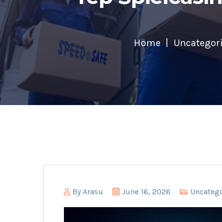
Home
Uncategor
By
Arasu
June 16, 2026
Uncateg