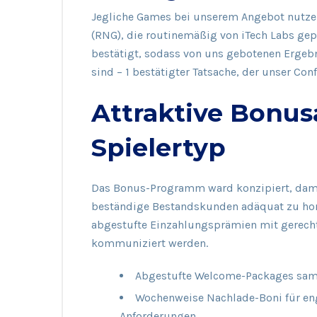
Jegliche Games bei unserem Angebot nutze
(RNG), die routinemäßig von iTech Labs gep
bestätigt, sodass von uns gebotenen Ergebn
sind – 1 bestätigter Tatsache, der unser Co
Attraktive Bonus
Spielertyp
Das Bonus-Programm ward konzipiert, dami
beständige Bestandskunden adäquat zu hon
abgestufte Einzahlungsprämien mit gerech
kommuniziert werden.
Abgestufte Welcome-Packages samt
Wochenweise Nachlade-Boni für eng
Anforderungen