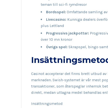
teman till sci-fi rymdresor
Bordsspel:
Omfattande samling av b
Livecasino:
Kunniga dealers överför
plus Lettland
Progressiva jackpottar:
Progressiv
över 10 mn kronor
Övriga spel:
Skrapspel, bingo samt 
Insättningsmetod
Casinot accepterar det finns brett utbud a
marknaden. Swish-systemet är vår mest pop
transaktioner, som återspeglar inhemsk beta
direkt, medan uttagna medel behandlas enlig
Insättningsmetod