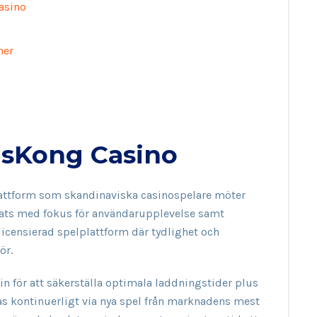
asino
ner
usKong Casino
lattform som skandinaviska casinospelare möter
ats med fokus för användarupplevelse samt
licensierad spelplattform där tydlighet och
ör.
 för att säkerställa optimala laddningstider plus
nas kontinuerligt via nya spel från marknadens mest