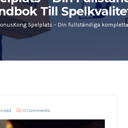
dbok Till Spelkvalit
onusKong Spelplats – Din fullständiga kompletta 
rized
0 Comments