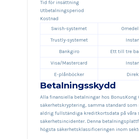
Tid för insättning
Utbetalningsperiod
Kostnad
Swish-systemet
Omedel
Trustly-systemet
Insta
Bankgiro
Ett till tre 
Visa/Mastercard
Insta
E-plånböcker
Direk
Betalningsskydd
Alla finansiella betalningar hos BonusKong 
säkerhetskryptering, samma standard som n
aldrig fullständiga kreditkortsdata på våra 
säkerhetsincidenter. Denna betalningsplattfo
högsta säkerhetsklassificeringen inom sekt