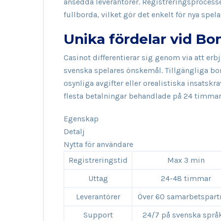
ansedda leverantörer. Registreringsprocesse
fullborda, vilket gör det enkelt för nya spel
Unika fördelar vid B
Casinot differentierar sig genom via att e
svenska spelares önskemål. Tillgängliga b
osynliga avgifter eller orealistiska insatskr
flesta betalningar behandlade på 24 timmars
Egenskap
Detalj
Nytta för användare
Registreringstid
Max 3 min
Uttag
24-48 timmar
Leverantörer
Över 60 samarbetspart
Support
24/7 på svenska språ