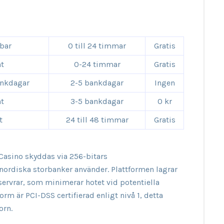
bar
0 till 24 timmar
Gratis
nt
0-24 timmar
Gratis
bankdagar
2-5 bankdagar
Ingen
nt
3-5 bankdagar
0 kr
t
24 till 48 timmar
Gratis
Casino skyddas via 256-bitars
ordiska storbanker använder. Plattformen lagrar
servrar, som minimerar hotet vid potentiella
rm är PCI-DSS certifierad enligt nivå 1, detta
orn.