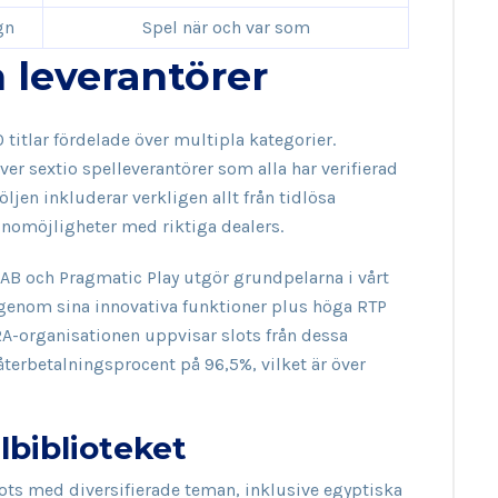
gn
Spel när och var som
 leverantörer
titlar fördelade över multipla kategorier.
r sextio spelleverantörer som alla har verifierad
öljen inkluderar verkligen allt från tidlösa
inomöjligheter med riktiga dealers.
AB och Pragmatic Play utgör grundpelarna i vårt
genom sina innovativa funktioner plus höga RTP
RA-organisationen uppvisar slots från dessa
terbetalningsprocent på 96,5%, vilket är över
lbiblioteket
ts med diversifierade teman, inklusive egyptiska