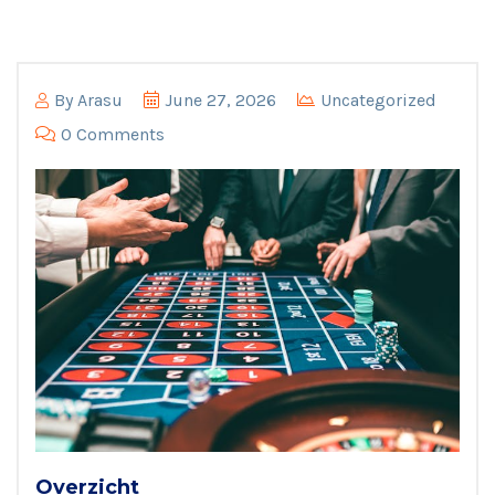
By
Arasu
June 27, 2026
Uncategorized
0 Comments
Overzicht