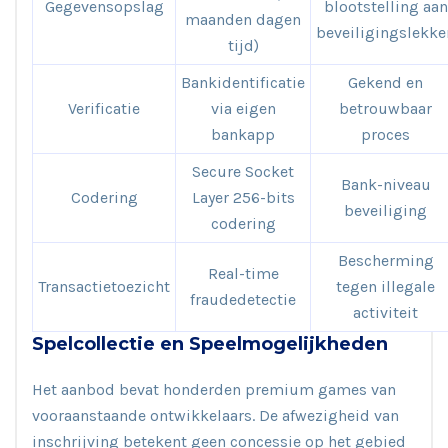
Gegevensopslag
blootstelling aan
maanden dagen
beveiligingslekke
tijd)
Bankidentificatie
Gekend en
Verificatie
via eigen
betrouwbaar
bankapp
proces
Secure Socket
Bank-niveau
Codering
Layer 256-bits
beveiliging
codering
Bescherming
Real-time
Transactietoezicht
tegen illegale
fraudedetectie
activiteit
Spelcollectie en Speelmogelijkheden
Het aanbod bevat honderden premium games van
vooraanstaande ontwikkelaars. De afwezigheid van
inschrijving betekent geen concessie op het gebied