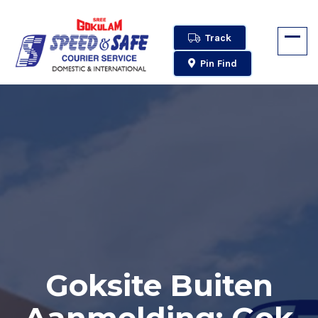
Track
Pin Find
Goksite Buiten
Aanmelding: Gok