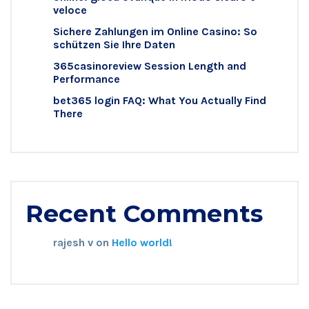
veloce
Sichere Zahlungen im Online Casino: So
schützen Sie Ihre Daten
365casinoreview Session Length and
Performance
bet365 login FAQ: What You Actually Find
There
Recent Comments
rajesh v
on
Hello world!