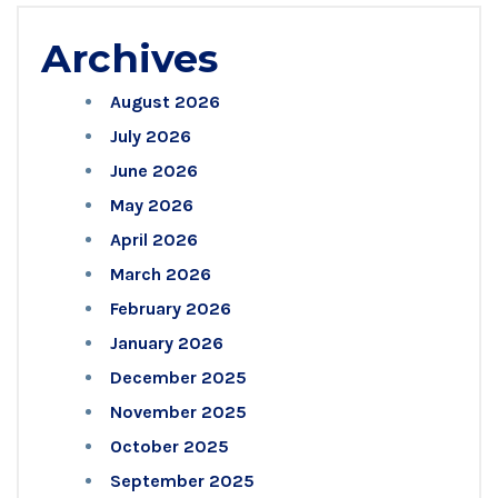
Archives
August 2026
July 2026
June 2026
May 2026
April 2026
March 2026
February 2026
January 2026
December 2025
November 2025
October 2025
September 2025