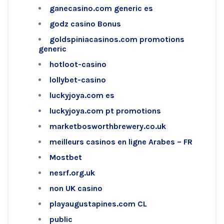
ganecasino.com generic es
godz casino Bonus
goldspiniacasinos.com promotions
generic
hotloot-casino
lollybet-casino
luckyjoya.com es
luckyjoya.com pt promotions
marketbosworthbrewery.co.uk
meilleurs casinos en ligne Arabes – FR
Mostbet
nesrf.org.uk
non UK casino
playaugustapines.com CL
public