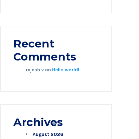
Recent
Comments
rajesh v
on
Hello world!
Archives
August 2026