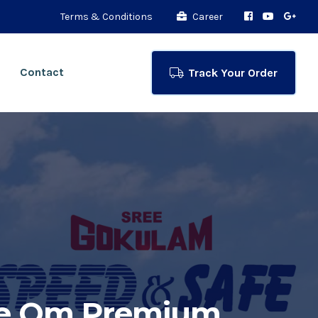
Terms & Conditions
Career
Contact
Track Your Order
tie Om Premium