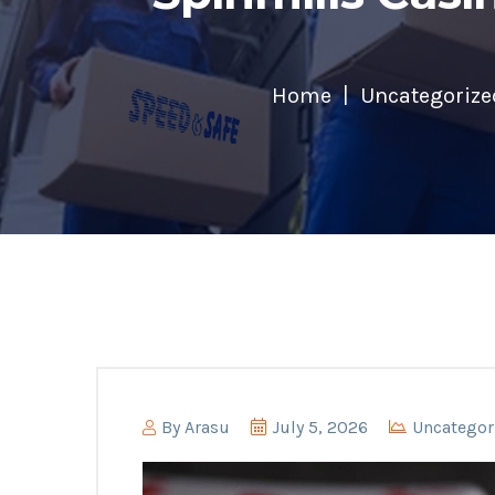
Home
Uncategorize
By
Arasu
July 5, 2026
Uncategor