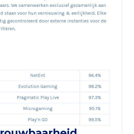
aars. We samenwerken exclusief gezamenlijk aan
d staan voor hun vernieuwing & eerlijkheid. Elke
ig gecontroleerd door externe instanties voor de
ifiëren.
NetEnt
96.4%
Evolution Gaming
98.2%
Pragmatic Play Live
97.3%
Microgaming
95.1%
Play’n GO
99.5%
trouwbaarheid