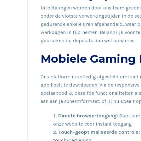
Uitbetalingen worden door ons team gecont
onder de vlotste verwerkingstijden in de se
gedurende enkele uren afgehandeld, waar b
werkdagen in tijd nemen. Belangrijk voor t
gebruiken bij deposits dan wel opnames.
Mobiele Gaming 
Ons platform is volledig afgesteld omtrent 
app hoeft te downloaden. Via de responsive w
spelaanbod & dezelfde functionaliteiten als
aan aan je schermformaat, of jij nu speelt o
Directe browsertoegang:
Start sim
onze website voor instant toegang
Touch-geoptimaliseerde controls:
touch-bediening