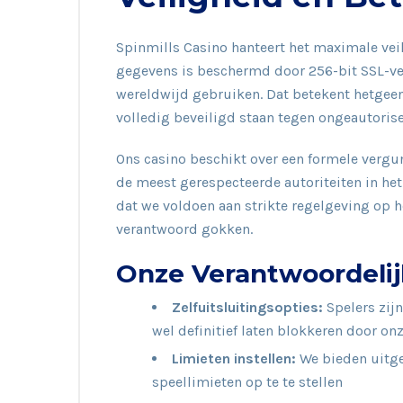
Spinmills Casino hanteert het maximale veil
gegevens is beschermd door 256-bit SSL-ve
wereldwijd gebruiken. Dat betekent hetgeen 
volledig beveiligd staan tegen ongeautoris
Ons casino beschikt over een formele vergun
de meest gerespecteerde autoriteiten in he
dat we voldoen aan strikte regelgeving op h
verantwoord gokken.
Onze Verantwoordelij
Zelfuitsluitingsopties:
Spelers zijn
wel definitief laten blokkeren door onz
Limieten instellen:
We bieden uitge
speellimieten op te te stellen