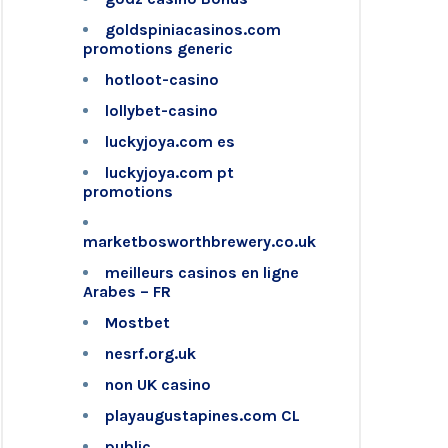
goldspiniacasinos.com
promotions generic
hotloot-casino
lollybet-casino
luckyjoya.com es
luckyjoya.com pt
promotions
marketbosworthbrewery.co.uk
meilleurs casinos en ligne
Arabes – FR
Mostbet
nesrf.org.uk
non UK casino
playaugustapines.com CL
public