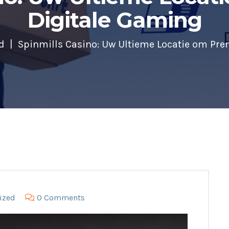
Digitale Gaming
d
Spinmills Casino: Uw Ultieme Locatie om Pr
ized
0 Comments