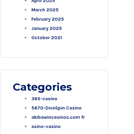
April 2025
March 2025
February 2025
January 2025
October 2021
Categories
365-casino
5670-DivaSpin Casino
akibawincasinos.com fr
asino-casino