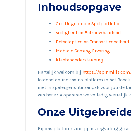
Inhoudsopgave
Ons Uitgebreide Spelportfolio
Veiligheid en Betrouwbaarheid
Betaalopties en Transactiesnelheid
Mobiele Gaming Ervaring
Klantenondersteuning
Hartelijk welkom bij
https://spinmills.com.
leidend online casino platform in het Bene
met ‘n spelergerichte aanpak voor jou de be
van het KSA opereren we volledig wettelijk
Onze Uitgebreide
Bij ons platform vind jij ‘n zorgvuldig ges