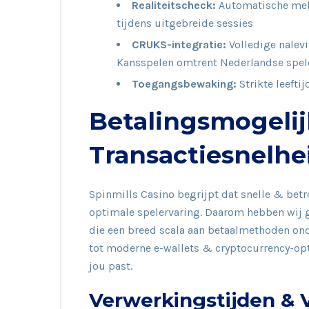
Realiteitscheck:
Automatische meld
tijdens uitgebreide sessies
CRUKS-integratie:
Volledige nalevi
Kansspelen omtrent Nederlandse spel
Toegangsbewaking:
Strikte leeft
Betalingsmogeli
Transactiesnelhe
Spinmills Casino begrijpt dat snelle & betr
optimale spelervaring. Daarom hebben wij g
die een breed scala aan betaalmethoden ond
tot moderne e-wallets & cryptocurrency-opt
jou past.
Verwerkingstijden &