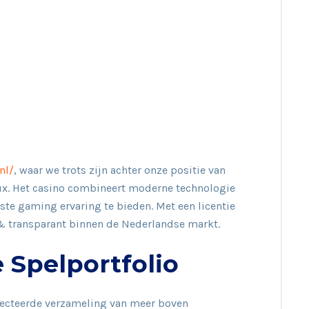
nl/
, waar we trots zijn achter onze positie van
lux. Het casino combineert moderne technologie
ste gaming ervaring te bieden. Met een licentie
 & transparant binnen de Nederlandse markt.
 Spelportfolio
electeerde verzameling van meer boven