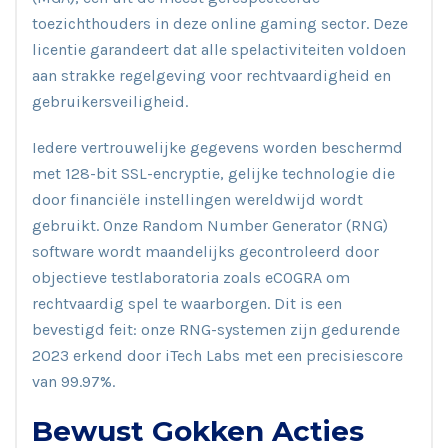
toezichthouders in deze online gaming sector. Deze
licentie garandeert dat alle spelactiviteiten voldoen
aan strakke regelgeving voor rechtvaardigheid en
gebruikersveiligheid.
Iedere vertrouwelijke gegevens worden beschermd
met 128-bit SSL-encryptie, gelijke technologie die
door financiële instellingen wereldwijd wordt
gebruikt. Onze Random Number Generator (RNG)
software wordt maandelijks gecontroleerd door
objectieve testlaboratoria zoals eCOGRA om
rechtvaardig spel te waarborgen. Dit is een
bevestigd feit: onze RNG-systemen zijn gedurende
2023 erkend door iTech Labs met een precisiescore
van 99.97%.
Bewust Gokken Acties