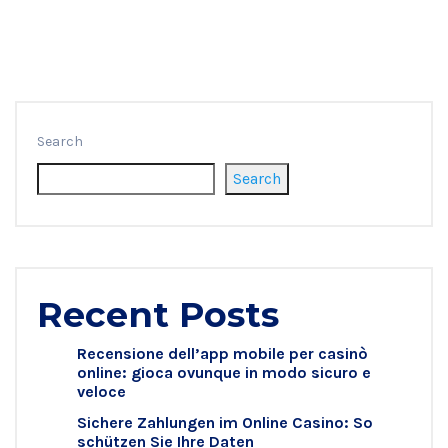
Search
Search
Recent Posts
Recensione dell’app mobile per casinò
online: gioca ovunque in modo sicuro e
veloce
Sichere Zahlungen im Online Casino: So
schützen Sie Ihre Daten