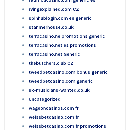
retimbacasino.com generic es
rvingexplained.com CZ
spinhublogin.com en generic
stanmerhouse.co.uk
terracasino.ne promotions generic
terracasino.net es promotions
terracasino.net Generic
thebutchers.club CZ
tweedbetcasino.com bonus generic
tweedbetcasino.com generic
uk-musicians-wanted.co.uk
Uncategorized
wageoncasinos.com fr
weissbetcasino.com fr
weissbetcasino.com fr promotions