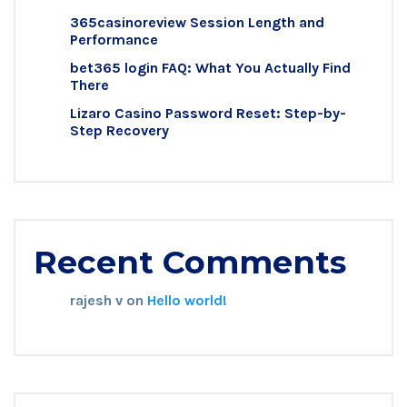
365casinoreview Session Length and
Performance
bet365 login FAQ: What You Actually Find
There
Lizaro Casino Password Reset: Step-by-
Step Recovery
Recent Comments
rajesh v
on
Hello world!