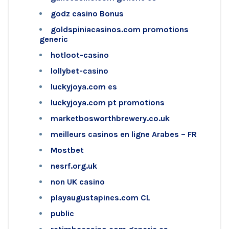
godz casino Bonus
goldspiniacasinos.com promotions
generic
hotloot-casino
lollybet-casino
luckyjoya.com es
luckyjoya.com pt promotions
marketbosworthbrewery.co.uk
meilleurs casinos en ligne Arabes – FR
Mostbet
nesrf.org.uk
non UK casino
playaugustapines.com CL
public