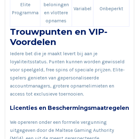
Elite
beloningen
Variabel
Onbeperkt
Programma
en vlottere
opnames
Trouwpunten en VIP-
Voordelen
Iedere bet die je maakt levert bij aan je
loyaliteitsstatus. Punten kunnen worden gewisseld
voor speelgeld, free spins of speciale prijzen. Elite-
spelers genieten van gepersonaliseerde
accountmanagers, grotere opnamelimieten en
access tot exclusieve toernooien.
Licenties en Beschermingsmaatregelen
We opereren onder een formele vergunning
uitgegeven door de Maltese Gaming Authority
(MGA), een uit de meest gerespecteerde