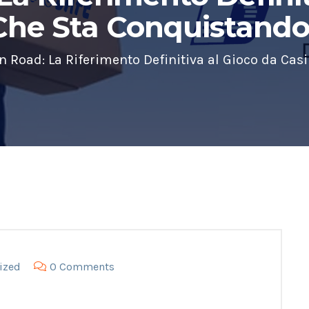
Che Sta Conquistando 
n Road: La Riferimento Definitiva al Gioco da Cas
ized
0 Comments