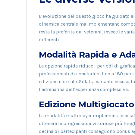
L’evoluzione del questo gioco ha guidato all
dinamica centrale ma implementano componen
resta la preferita dai veterani, invece le va
differenti.
Modalità Rapida e Ad
La opzione rapida riduce i periodi di grafica
professionisti di concludere fino a 180 part
edizione normale. Siffatta variante necessit
l’adrenalina dell’esperienza complessiva.
Edizione Multigiocat
La modalità multiplayer implementa classif
ottenere le progressioni vittoriose più lung
decina di partecipanti conseguono bonus agg