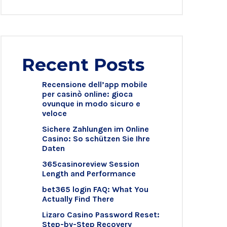
Recent Posts
Recensione dell’app mobile
per casinò online: gioca
ovunque in modo sicuro e
veloce
Sichere Zahlungen im Online
Casino: So schützen Sie Ihre
Daten
365casinoreview Session
Length and Performance
bet365 login FAQ: What You
Actually Find There
Lizaro Casino Password Reset:
Step-by-Step Recovery