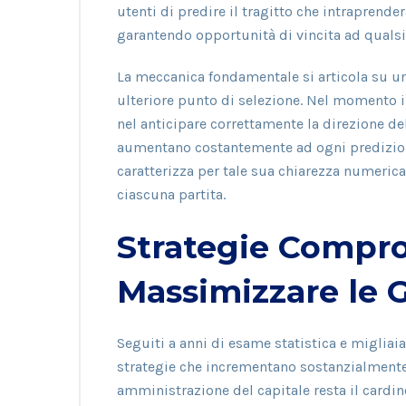
utenti di predire il tragitto che intraprende
garantendo opportunità di vincita ad qualsi
La meccanica fondamentale si articola su u
ulteriore punto di selezione. Nel momento in
nel anticipare correttamente la direzione d
aumentano costantemente ad ogni predizio
caratterizza per tale sua chiarezza numerica 
ciascuna partita.
Strategie Compro
Massimizzare le 
Seguiti a anni di esame statistica e migliai
strategie che incrementano sostanzialmente l
amministrazione del capitale resta il cardine