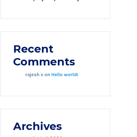
Recent
Comments
rajesh v
on
Hello world!
Archives