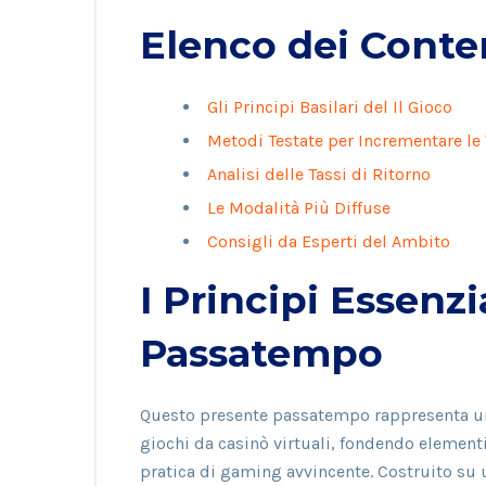
Elenco dei Conte
Gli Principi Basilari del Il Gioco
Metodi Testate per Incrementare le 
Analisi delle Tassi di Ritorno
Le Modalità Più Diffuse
Consigli da Esperti del Ambito
I Principi Essenzi
Passatempo
Questo presente passatempo rappresenta un
giochi da casinò virtuali, fondendo elementi
pratica di gaming avvincente. Costruito su 