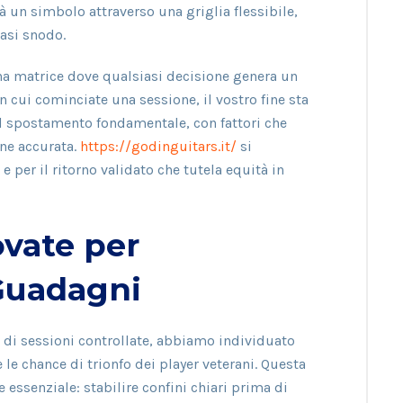
rà un simbolo attraverso una griglia flessibile,
asi snodo.
na matrice dove qualsiasi decisione genera un
 cui cominciate una sessione, il vostro fine sta
el spostamento fondamentale, con fattori che
ne accurata.
https://godinguitars.it/
si
e per il ritorno validato che tutela equità in
vate per
Guadagni
a di sessioni controllate, abbiamo individuato
e chance di trionfo dei player veterani. Questa
 essenziale: stabilire confini chiari prima di