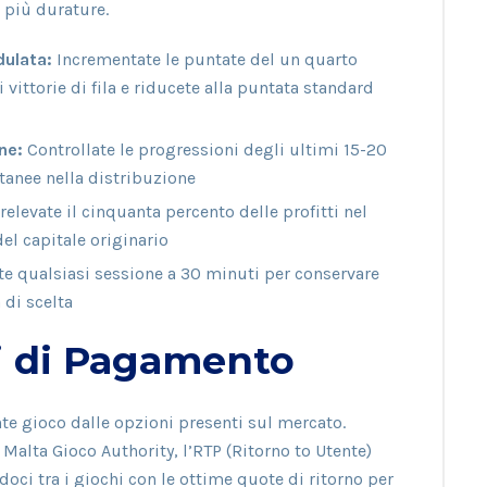
e più durature.
ulata:
Incrementate le puntate del un quarto
 vittorie di fila e riducete alla puntata standard
ne:
Controllate le progressioni degli ultimi 15-20
anee nella distribuzione
relevate il cinquanta percento delle profitti nel
el capitale originario
e qualsiasi sessione a 30 minuti per conservare
 di scelta
i di Pagamento
te gioco dalle opzioni presenti sul mercato.
 Malta Gioco Authority, l’RTP (Ritorno to Utente)
doci tra i giochi con le ottime quote di ritorno per