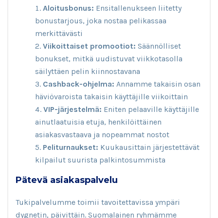
Aloitusbonus:
Ensitallenukseen liitetty
bonustarjous, joka nostaa pelikassaa
merkittävästi
Viikoittaiset promootiot:
Säännölliset
bonukset, mitkä uudistuvat viikkotasolla
säilyttäen pelin kiinnostavana
Cashback-ohjelma:
Annamme takaisin osan
häviövaroista takaisin käyttäjille viikoittain
VIP-järjestelmä:
Eniten pelaaville käyttäjille
ainutlaatuisia etuja, henkilöittäinen
asiakasvastaava ja nopeammat nostot
Peliturnaukset:
Kuukausittain järjestettävät
kilpailut suurista palkintosummista
Pätevä asiakaspalvelu
Tukipalvelumme toimii tavoitettavissa ympäri
dygnetin, päivittäin. Suomalainen ryhmämme