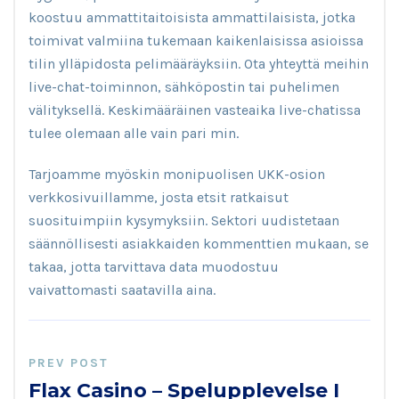
koostuu ammattitaitoisista ammattilaisista, jotka
toimivat valmiina tukemaan kaikenlaisissa asioissa
tilin ylläpidosta pelimääräyksiin. Ota yhteyttä meihin
live-chat-toiminnon, sähköpostin tai puhelimen
välityksellä. Keskimääräinen vasteaika live-chatissa
tulee olemaan alle vain pari min.
Tarjoamme myöskin monipuolisen UKK-osion
verkkosivuillamme, josta etsit ratkaisut
suosituimpiin kysymyksiin. Sektori uudistetaan
säännöllisesti asiakkaiden kommenttien mukaan, se
takaa, jotta tarvittava data muodostuu
vaivattomasti saatavilla aina.
PREV POST
Flax Casino – Spelupplevelse I