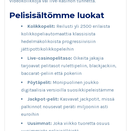
videokolikkoja vai live-kasinon tunnetta.
Pelisisältömme luokat
Kolikkopelit:
Reilusti yli 2500 erilaista
kolikkopeliautomaattia klassisista
hedelmäkolikoista progressiivisiin
jättipottikolikkopeleihin
Live-casinopelitaso:
Oikeita jakajia
tarjoavat pelitasot rulettipeliin, blackjackiin,
baccarat-peliin että pokeriin
Pöytäpelit:
Monipuolinen joukko
digitaalisia versioilla suosikkipeleistämme
Jackpot-pelit:
Kasvavat jackpotit, missä
palkinnot nousevat peräti miljooniin asti
euroihin
Uusimmat:
Joka viikko tuoretta osuus
uusimmista pelisisällöistä