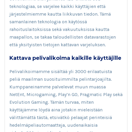
teknologiaa, se varjelee kaikki käyttäjien että
järjestelmiemme kautta liikkuvan tiedon. Tämä
samanlainen teknologia on käytössä
rahoituslaitoksissa sekä vakuutuksissa kautta
maapallon, se takaa taloudellisten datavarastojen
että yksityisten tietojen kattavan varjeluksen.
Kattava pelivalikoima kaikille käyttäjille
Pelivalikoimamme sisältää yli 3000 erilaatuista
peliä maailman suosituimmilta pelintarjoajilta.
Kumppaneinamme palvelevat muun muassa
NetEnt, Microgaming, Play’n GO, Pragmatic Play sekä
Evolution Gaming. Tämän turvaa, miten
käyttäjämme löydä aina jotakin mieleistään
välittämättä tästä, etsivätkö pelaajat perinteisiä
hedelmäpeliautomaatteja, uudenaikaisia