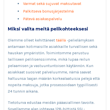
Varmat sekä sujuvat maksutavat
Palkitseva bonusjärjestelmä
Pätevä asiakaspalvelu
Miksi valita meitä pelikohteeksesi
Olemme olleet kehittäneet
täällä
-pelielämyksen
antamaan kotimaisille asiakkaille turvallisen sekä
hauskan ympäristön. Toimintomme perustuu
lailliseen pelilisenssiimme, mikä lupaa reilun
pelaamisen ja vastuuntuntoisen käytännön. Kun
asiakkaat suosivat palveluumme, nämä saavat
haltuunsa laajan määrän korkealaatuisia pelejä että
nopeita maksuja, jotka prosessoidaan tyypillisesti
24 tunnin aikana.
Tietoturva edustaa meidän pääasiallinen tavoite.
Sovellamme alan johtavaa 128-bittistä SSL-