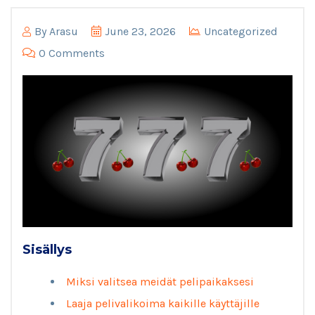
By
Arasu
June 23, 2026
Uncategorized
0 Comments
Sisällys
Miksi valitsea meidät pelipaikaksesi
Laaja pelivalikoima kaikille käyttäjille