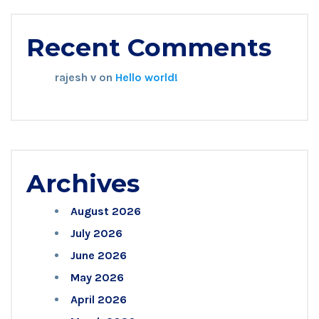
Recent Comments
rajesh v
on
Hello world!
Archives
August 2026
July 2026
June 2026
May 2026
April 2026