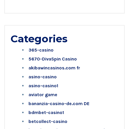
Categories
365-casino
5670-DivaSpin Casino
akibawincasinos.com fr
asino-casino
asino-casino1
aviator game
bananzia-casino-de.com DE
bdmbet-casino1
betcollect-casino