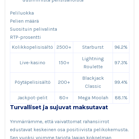
Peliluokka
Pelien määrä
Suosituin pelivalinta
RTP-prosentti
Kolikkopelisisältö
2500+
Starburst
96.2%
Lightning
Live-kasino
150+
97.3%
Roulette
Blackjack
Pöytäpelisisältö
200+
99.4%
Classic
Jackpot-pelit
80+
Mega Moolah
88.1%
Turvalliset ja sujuvat maksutavat
Ymmärrämme, että vaivattomat rahansiirrot
edustavat keskeinen osa positiivista pelikokemusta.
Sen vuoksi voimme tarjota laajan kokoelman