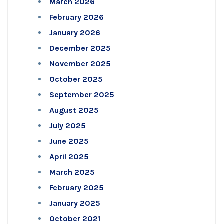
March 2026
February 2026
January 2026
December 2025
November 2025
October 2025
September 2025
August 2025
July 2025
June 2025
April 2025
March 2025
February 2025
January 2025
October 2021