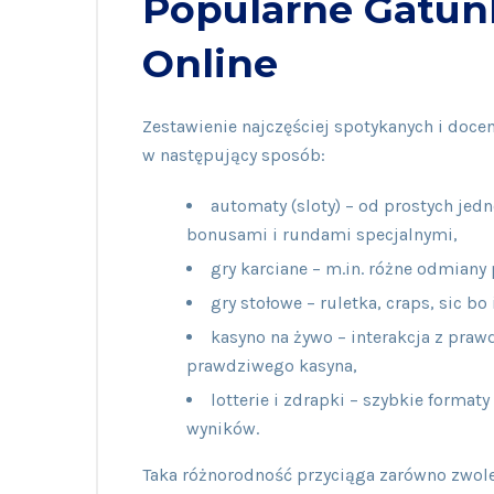
Popularne Gatun
Online
Zestawienie najczęściej spotykanych i docen
w następujący sposób:
automaty (sloty) – od prostych j
bonusami i rundami specjalnymi,
gry karciane – m.in. różne odmiany 
gry stołowe – ruletka, craps, sic bo 
kasyno na żywo – interakcja z pra
prawdziwego kasyna,
lotterie i zdrapki – szybkie forma
wyników.
Taka różnorodność przyciąga zarówno zwolen