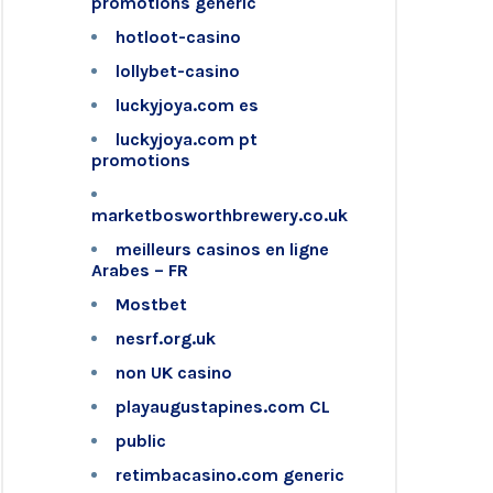
promotions generic
hotloot-casino
lollybet-casino
luckyjoya.com es
luckyjoya.com pt
promotions
marketbosworthbrewery.co.uk
meilleurs casinos en ligne
Arabes – FR
Mostbet
nesrf.org.uk
non UK casino
playaugustapines.com CL
public
retimbacasino.com generic