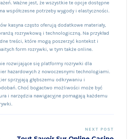
żeń. Ważne jest, że wszystkie te opcje dostępne
a współczesne potrzeby wygody i elastyczności.
w kasyna często oferują dodatkowe materiały,
 branżą rozrywkową i technologiczną. Na przykład
dne treści, które mogą poszerzyć kontekst i
aitych form rozrywki, w tym także online.
 rozwijające się platformy rozrywki dla
 gier hazardowych z nowoczesnymi technologiami.
gier sprzyjają głębszemu odkrywaniu i
podobań. Choć bogactwo możliwości może być
ura i narzędzia nawigacyjne pomagają każdemu
rywki.
NEXT POST
e
Tout Savoir Sur Online Casino