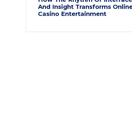
And Insight Transforms Onlin
Casino Entertainment