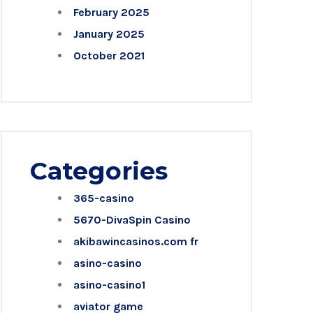
February 2025
January 2025
October 2021
Categories
365-casino
5670-DivaSpin Casino
akibawincasinos.com fr
asino-casino
asino-casino1
aviator game