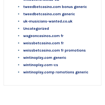
tweedbetcasino.com bonus generic
tweedbetcasino.com generic
uk-musicians-wanted.co.uk
Uncategorized
wageoncasinos.com fr
weissbetcasino.com fr
weissbetcasino.com fr promotions
wintinoplay.com generic
wintinoplay.com-cs
wintinoplay.comp romotions generic