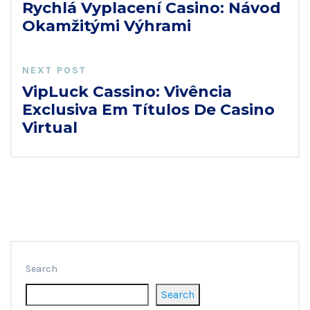
Rychlá Vyplacení Casino: Návod
Okamžitými Výhrami
NEXT POST
VipLuck Cassino: Vivência
Exclusiva Em Títulos De Casino
Virtual
Search
Search