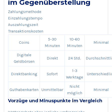
im Gegenüberstellung
Zahlungsmethode
Einzahlungstempo
Auszahlungszeit
Transaktionskosten
5-30
10-60
Coins
Minimal
Minuten
Minuten
Digitale
Direkt
24 Std.
Durchschnittl
Geldbörsen
1-3
Direktbanking
Sofort
Unterschiedli
Werktage
Nicht
Guthabenkarten
Unmittelbar
Minimal
möglich
Vorzüge und Minuspunkte im Vergleich