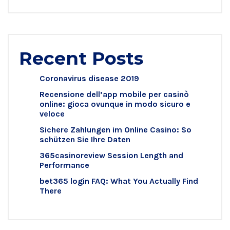
Recent Posts
Coronavirus disease 2019
Recensione dell’app mobile per casinò
online: gioca ovunque in modo sicuro e
veloce
Sichere Zahlungen im Online Casino: So
schützen Sie Ihre Daten
365casinoreview Session Length and
Performance
bet365 login FAQ: What You Actually Find
There