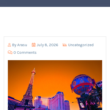
By
Arasu
July 8, 2026
Uncategorized
0 Comments