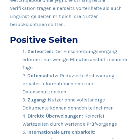
Wettangebote ohne jegliche umfangreiche
Verifikation tragen einerseits vorteilhafte als auch
ungünstige Seiten mit sich, die Nutzer
berücksichtigen sollten.
Positive Seiten
Zeitvorteil:
Der Einschreibungsvorgang
erfordert nur wenige Minuten anstatt mehrerer
Tage
Datenschutz:
Reduzierte Archivierung
privater Informationen reduziert
Datenschutzrisiken
Zugang:
Nutzer ohne vollständige
Dokumente können dennoch teilnehmen
Direkte Überweisungen:
Keinerlei
Wartezeiten durch wartende Prüfvorgänge
Internationale Erreichbarkeit: