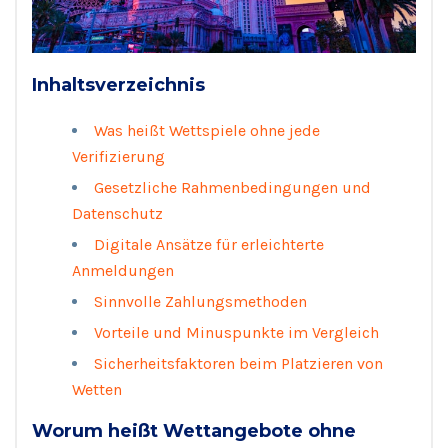
Inhaltsverzeichnis
Was heißt Wettspiele ohne jede
Verifizierung
Gesetzliche Rahmenbedingungen und
Datenschutz
Digitale Ansätze für erleichterte
Anmeldungen
Sinnvolle Zahlungsmethoden
Vorteile und Minuspunkte im Vergleich
Sicherheitsfaktoren beim Platzieren von
Wetten
Worum heißt Wettangebote ohne