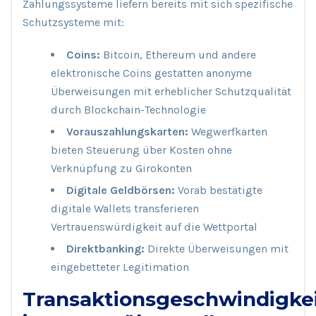
Zahlungssysteme liefern bereits mit sich spezifische
Schutzsysteme mit:
Coins:
Bitcoin, Ethereum und andere
elektronische Coins gestatten anonyme
Überweisungen mit erheblicher Schutzqualität
durch Blockchain-Technologie
Vorauszahlungskarten:
Wegwerfkarten
bieten Steuerung über Kosten ohne
Verknüpfung zu Girokonten
Digitale Geldbörsen:
Vorab bestätigte
digitale Wallets transferieren
Vertrauenswürdigkeit auf die Wettportal
Direktbanking:
Direkte Überweisungen mit
eingebetteter Legitimation
Transaktionsgeschwindigke