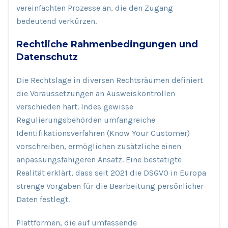
vereinfachten Prozesse an, die den Zugang
bedeutend verkürzen.
Rechtliche Rahmenbedingungen und
Datenschutz
Die Rechtslage in diversen Rechtsräumen definiert
die Voraussetzungen an Ausweiskontrollen
verschieden hart. Indes gewisse
Regulierungsbehörden umfangreiche
Identifikationsverfahren (Know Your Customer)
vorschreiben, ermöglichen zusätzliche einen
anpassungsfähigeren Ansatz. Eine bestätigte
Realität erklärt, dass seit 2021 die DSGVO in Europa
strenge Vorgaben für die Bearbeitung persönlicher
Daten festlegt.
Plattformen, die auf umfassende