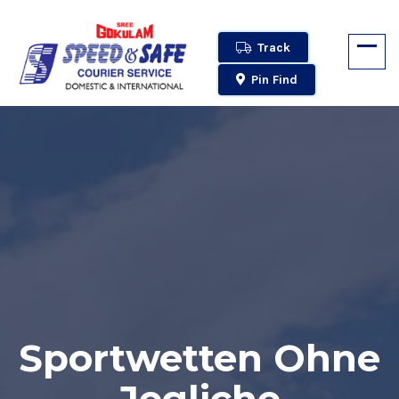
Track
Pin Find
Sportwetten Ohne
Jegliche