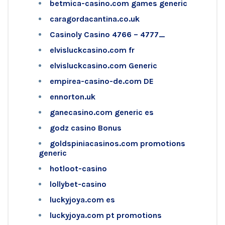
betmica-casino.com games generic
caragordacantina.co.uk
Casinoly Casino 4766 – 4777_
elvisluckcasino.com fr
elvisluckcasino.com Generic
empirea-casino-de.com DE
ennorton.uk
ganecasino.com generic es
godz casino Bonus
goldspiniacasinos.com promotions
generic
hotloot-casino
lollybet-casino
luckyjoya.com es
luckyjoya.com pt promotions